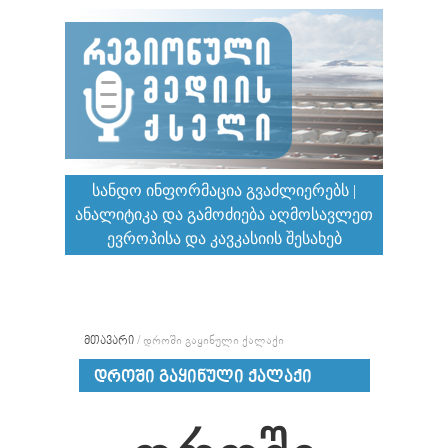
ᲡᲐᲜᲓᲝ ᲘᲜᲤᲝᲠᲛᲐᲪᲘᲐ ᲒᲕᲐᲫᲚᲘᲔᲠᲔᲑᲡ |
ᲐᲜᲐᲚᲘᲢᲘᲙᲐ ᲓᲐ ᲒᲐᲛᲝᲫᲘᲔᲑᲐ ᲐᲦᲛᲝᲡᲐᲕᲚᲔᲗ
ᲔᲕᲠᲝᲞᲘᲡᲐ ᲓᲐ ᲙᲐᲕᲙᲐᲡᲘᲘᲡ ᲨᲔᲡᲐᲮᲔᲑ
ᲛᲗᲐᲕᲐᲠᲘ
/
ᲓᲠᲝᲨᲘ ᲒᲐᲧᲘᲜᲣᲚᲘ ᲥᲐᲚᲐᲥᲘ
ᲓᲠᲝᲨᲘ ᲒᲐᲧᲘᲜᲣᲚᲘ ᲥᲐᲚᲐᲥᲘ