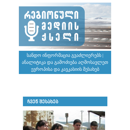
ᲡᲐᲜᲓᲝ ᲘᲜᲤᲝᲠᲛᲐᲪᲘᲐ ᲒᲕᲐᲫᲚᲘᲔᲠᲔᲑᲡ |
ᲐᲜᲐᲚᲘᲢᲘᲙᲐ ᲓᲐ ᲒᲐᲛᲝᲫᲘᲔᲑᲐ ᲐᲦᲛᲝᲡᲐᲕᲚᲔᲗ
ᲔᲕᲠᲝᲞᲘᲡᲐ ᲓᲐ ᲙᲐᲕᲙᲐᲡᲘᲘᲡ ᲨᲔᲡᲐᲮᲔᲑ
ᲩᲕᲔᲜ ᲨᲔᲡᲐᲮᲔᲑ