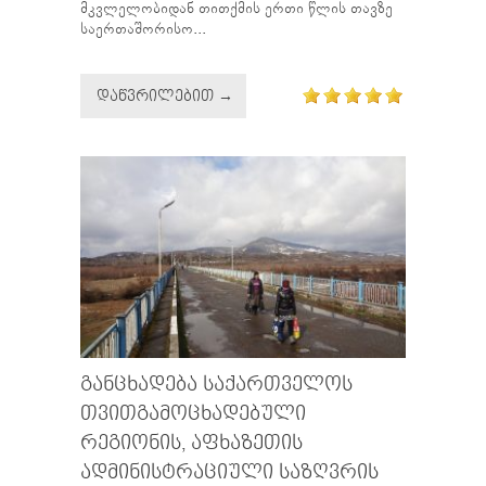
მკვლელობიდან თითქმის ერთი წლის თავზე
საერთაშორისო...
ᲓᲐᲬᲕᲠᲘᲚᲔᲑᲘᲗ →
ᲒᲐᲜᲪᲮᲐᲓᲔᲑᲐ ᲡᲐᲥᲐᲠᲗᲕᲔᲚᲝᲡ
ᲗᲕᲘᲗᲒᲐᲛᲝᲪᲮᲐᲓᲔᲑᲣᲚᲘ
ᲠᲔᲒᲘᲝᲜᲘᲡ, ᲐᲤᲮᲐᲖᲔᲗᲘᲡ
ᲐᲓᲛᲘᲜᲘᲡᲢᲠᲐᲪᲘᲣᲚᲘ ᲡᲐᲖᲦᲕᲠᲘᲡ