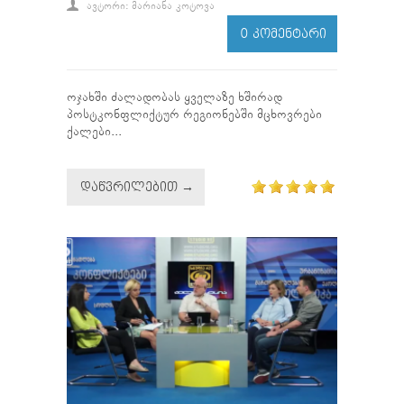
ᲐᲕᲢᲝᲠᲘ: ᲛᲐᲠᲘᲐᲜᲐ ᲙᲝᲢᲝᲕᲐ
0 ᲙᲝᲛᲔᲜᲢᲐᲠᲘ
ოჯახში ძალადობას ყველაზე ხშირად
პოსტკონფლიქტურ რეგიონებში მცხოვრები
ქალები...
ᲓᲐᲬᲕᲠᲘᲚᲔᲑᲘᲗ →