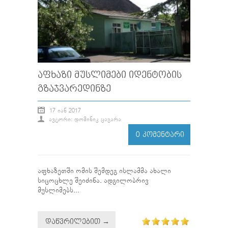
ᲐᲤᲮᲐᲖᲘ ᲛᲣᲡᲚᲘᲛᲔᲑᲘ ᲘᲓᲔᲜᲢᲝᲑᲘᲡ
ᲒᲖᲐᲯᲕᲐᲠᲔᲓᲘᲜᲖᲔ
17 ᲘᲐᲜ 2017
ᲐᲕᲢᲝᲠᲘ: ᲓᲝᲛᲘᲜᲘᲙ ᲪᲐᲒᲐᲠᲐ
0 ᲙᲝᲛᲔᲜᲢᲐᲠᲘ
აფხაზეთში ომის შემდეგ ისლამმა ახალი
სიცოცხლე შეიძინა. ადგილობრივ
მუსლიმებს...
ᲓᲐᲬᲕᲠᲘᲚᲔᲑᲘᲗ →