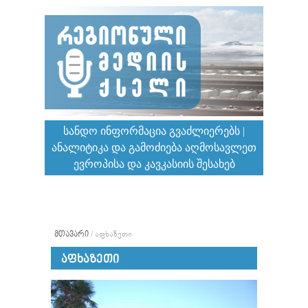
ᲡᲐᲜᲓᲝ ᲘᲜᲤᲝᲠᲛᲐᲪᲘᲐ ᲒᲕᲐᲫᲚᲘᲔᲠᲔᲑᲡ |
ᲐᲜᲐᲚᲘᲢᲘᲙᲐ ᲓᲐ ᲒᲐᲛᲝᲫᲘᲔᲑᲐ ᲐᲦᲛᲝᲡᲐᲕᲚᲔᲗ
ᲔᲕᲠᲝᲞᲘᲡᲐ ᲓᲐ ᲙᲐᲕᲙᲐᲡᲘᲘᲡ ᲨᲔᲡᲐᲮᲔᲑ
ᲛᲗᲐᲕᲐᲠᲘ
/
ᲐᲤᲮᲐᲖᲔᲗᲘ
ᲐᲤᲮᲐᲖᲔᲗᲘ