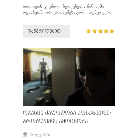
სირიიდან დევნილი ჩერქეზების ნაწილმა
აფხაზეთში იპოვა თავშესაფარი, თუმცა ვერ...
ᲓᲐᲬᲕᲠᲘᲚᲔᲑᲘᲗ →
ᲝᲯᲐᲮᲨᲘ ᲫᲐᲚᲐᲓᲝᲑᲐ ᲐᲤᲮᲐᲖᲔᲗᲨᲘ:
ᲞᲠᲝᲑᲚᲔᲛᲘᲡ ᲐᲛᲝᲪᲜᲝᲑᲐ
23 ᲓᲔᲙ 2016