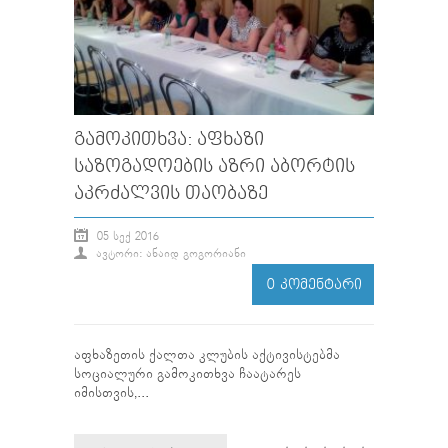
ᲒᲐᲛᲝᲙᲘᲗᲮᲕᲐ: ᲐᲤᲮᲐᲖᲘ
ᲡᲐᲖᲝᲒᲐᲓᲝᲔᲑᲘᲡ ᲐᲖᲠᲘ ᲐᲑᲝᲠᲢᲘᲡ
ᲐᲙᲠᲫᲐᲚᲕᲘᲡ ᲗᲐᲝᲑᲐᲖᲔ
05 ᲡᲔᲥ 2016
ᲐᲕᲢᲝᲠᲘ: ᲐᲜᲐᲘᲓ ᲒᲝᲒᲝᲠᲘᲐᲜᲘ
0 ᲙᲝᲛᲔᲜᲢᲐᲠᲘ
აფხაზეთის ქალთა კლუბის აქტივისტებმა
სოციალური გამოკითხვა ჩაატარეს
იმისთვის,...