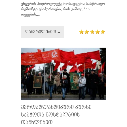
ენგურის ჰიდროელექტროსადგურს სასწრაფო
რემონტი ესაჭიროება, რის გამოც მას
თვეების,...
ᲓᲐᲬᲕᲠᲘᲚᲔᲑᲘᲗ →
ᲔᲕᲠᲝᲐᲢᲚᲐᲜᲢᲘᲙᲣᲠᲘ ᲙᲣᲠᲡᲘ
ᲡᲐᲑᲭᲝᲗᲐ ᲜᲝᲡᲢᲐᲚᲒᲘᲘᲡ
ᲗᲐᲜᲮᲚᲔᲑᲘᲗ