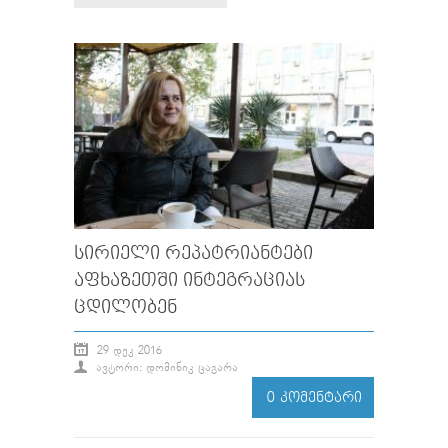
ᲡᲘᲠᲘᲔᲚᲘ ᲠᲔᲞᲐᲢᲠᲘᲐᲜᲢᲔᲑᲘ
ᲐᲤᲮᲐᲖᲔᲗᲨᲘ ᲘᲜᲢᲔᲒᲠᲐᲪᲘᲐᲡ
ᲪᲓᲘᲚᲝᲑᲔᲜ
29 ᲓᲔᲙ 2016
ᲐᲕᲢᲝᲠᲘ: ᲓᲝᲛᲘᲜᲘᲙ ᲪᲐᲒᲐᲠᲐ
0 ᲙᲝᲛᲔᲜᲢᲐᲠᲘ