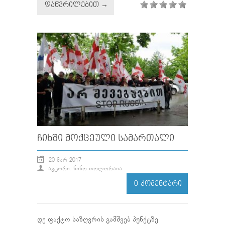
ᲓᲐᲬᲕᲠᲘᲚᲔᲑᲘᲗ →
ᲩᲘᲮᲨᲘ ᲛᲝᲥᲪᲔᲣᲚᲘ ᲡᲐᲛᲐᲠᲗᲐᲚᲘ
20 ᲛᲐᲠ 2017
ᲐᲕᲢᲝᲠᲘ: ᲜᲘᲜᲝ ᲗᲝᲚᲝᲠᲐᲘᲐ
0 ᲙᲝᲛᲔᲜᲢᲐᲠᲘ
დე ფაქტო საზღვრის გამშვებ პუნქტზე