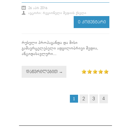
26 ᲐᲞᲠ 2016
ᲐᲕᲢᲝᲠᲘ: ᲠᲔᲒᲘᲝᲜᲣᲚᲘ ᲛᲔᲓᲘᲘᲡ ᲥᲡᲔᲚᲘ
0 ᲙᲝᲛᲔᲜᲢᲐᲠᲘ
რუსული პროპაგანდა და მისი
გამავრცელებელი ადგილობრივი მედია,
ანტიდასავლური...
ᲓᲐᲬᲕᲠᲘᲚᲔᲑᲘᲗ →
2
3
4
1