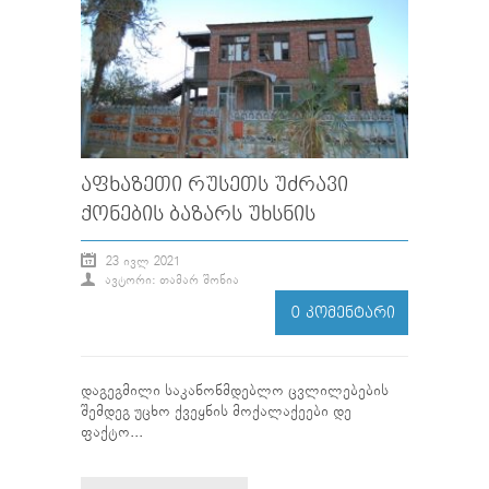
ᲐᲤᲮᲐᲖᲔᲗᲘ ᲠᲣᲡᲔᲗᲡ ᲣᲫᲠᲐᲕᲘ
ᲥᲝᲜᲔᲑᲘᲡ ᲑᲐᲖᲐᲠᲡ ᲣᲮᲡᲜᲘᲡ
23 ᲘᲕᲚ 2021
ᲐᲕᲢᲝᲠᲘ: ᲗᲐᲛᲐᲠ ᲨᲝᲜᲘᲐ
0 ᲙᲝᲛᲔᲜᲢᲐᲠᲘ
დაგეგმილი საკანონმდებლო ცვლილებების
შემდეგ უცხო ქვეყნის მოქალაქეები დე
ფაქტო...