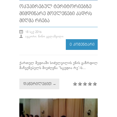
ᲝᲙᲣᲞᲘᲠᲔᲑᲣᲚ ᲢᲔᲠᲘᲢᲝᲠᲘᲔᲑᲖᲔ
ᲛᲘᲛᲓᲘᲜᲐᲠᲔ ᲛᲝᲕᲚᲔᲜᲔᲑᲘ ᲙᲐᲓᲠᲡ
ᲛᲘᲦᲛᲐ ᲠᲩᲔᲑᲐ
18 ᲡᲔᲥ 2016
ᲐᲕᲢᲝᲠᲘ: ᲜᲘᲜᲝ ᲒᲔᲚᲐᲨᲕᲘᲚᲘ
0 ᲙᲝᲛᲔᲜᲢᲐᲠᲘ
ქართულ მედიაში სიძულვილის ენის გაზრდილ
მაჩვენებელს მიეძღვნა “სტუდია რე”-ს...
ᲓᲐᲬᲕᲠᲘᲚᲔᲑᲘᲗ →