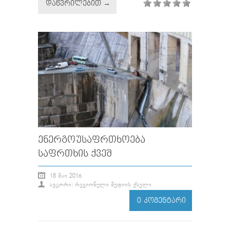
ᲓᲐᲬᲕᲠᲘᲚᲔᲑᲘᲗ →
ᲔᲜᲔᲠᲒᲝᲣᲡᲐᲤᲠᲗᲮᲝᲔᲑᲐ
ᲡᲐᲤᲠᲗᲮᲘᲡ ᲥᲕᲔᲨ
18 ᲛᲐᲘ 2016
ᲐᲕᲢᲝᲠᲘ: ᲠᲔᲒᲘᲝᲜᲣᲚᲘ ᲛᲔᲓᲘᲘᲡ ᲥᲡᲔᲚᲘ
0 ᲙᲝᲛᲔᲜᲢᲐᲠᲘ