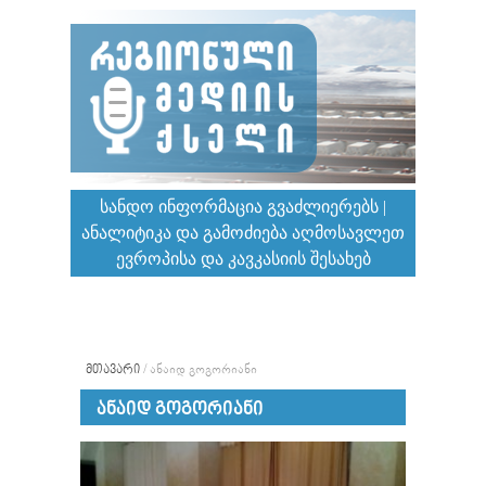
ᲡᲐᲜᲓᲝ ᲘᲜᲤᲝᲠᲛᲐᲪᲘᲐ ᲒᲕᲐᲫᲚᲘᲔᲠᲔᲑᲡ |
ᲐᲜᲐᲚᲘᲢᲘᲙᲐ ᲓᲐ ᲒᲐᲛᲝᲫᲘᲔᲑᲐ ᲐᲦᲛᲝᲡᲐᲕᲚᲔᲗ
ᲔᲕᲠᲝᲞᲘᲡᲐ ᲓᲐ ᲙᲐᲕᲙᲐᲡᲘᲘᲡ ᲨᲔᲡᲐᲮᲔᲑ
ᲛᲗᲐᲕᲐᲠᲘ
/
ᲐᲜᲐᲘᲓ ᲒᲝᲒᲝᲠᲘᲐᲜᲘ
ᲐᲜᲐᲘᲓ ᲒᲝᲒᲝᲠᲘᲐᲜᲘ