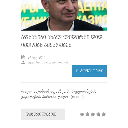
ᲐᲤᲮᲐᲖᲔᲑᲘ ᲐᲮᲐᲚ ᲚᲘᲓᲔᲠᲖᲔ ᲓᲘᲓ
ᲘᲛᲔᲓᲔᲑᲡ ᲐᲛᲧᲐᲠᲔᲑᲔᲜ
24 ᲡᲔᲥ 2014
ᲐᲕᲢᲝᲠᲘ: ᲐᲜᲐᲘᲓ ᲒᲝᲒᲝᲠᲘᲐᲜᲘ
0 ᲙᲝᲛᲔᲜᲢᲐᲠᲘ
რაულ ხაჯიმბამ აფხაზეთში რეფორმების
გატარების პირობა დადო. (more…)
ᲓᲐᲬᲕᲠᲘᲚᲔᲑᲘᲗ →