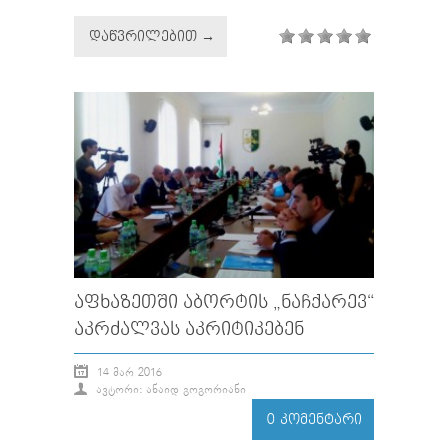
ᲓᲐᲬᲕᲠᲘᲚᲔᲑᲘᲗ →
ᲐᲤᲮᲐᲖᲔᲗᲨᲘ ᲐᲑᲝᲠᲢᲘᲡ „ᲜᲐᲩᲥᲐᲠᲔᲕ“
ᲐᲙᲠᲫᲐᲚᲕᲐᲡ ᲐᲙᲠᲘᲢᲘᲙᲔᲑᲔᲜ
14 ᲛᲐᲠ 2016
ᲐᲕᲢᲝᲠᲘ: ᲐᲜᲐᲘᲓ ᲒᲝᲒᲝᲠᲘᲐᲜᲘ
0 ᲙᲝᲛᲔᲜᲢᲐᲠᲘ