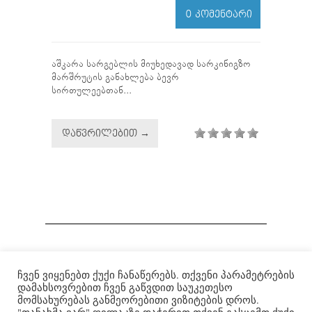
0 ᲙᲝᲛᲔᲜᲢᲐᲠᲘ
აშკარა სარგებლის მიუხედავად სარკინიგზო
მარშრუტის განახლება ბევრ
სირთულეებთან...
ᲓᲐᲬᲕᲠᲘᲚᲔᲑᲘᲗ →
ჩვენ ვიყენებთ ქუქი ჩანაწერებს. თქვენი პარამეტრების
Institute for War and Peace Reporting
|
ომისა და მშვიდობის
დამახსოვრებით ჩვენ გაწვდით საუკეთესო
გაშუქების ინსტიტუტი
| © 2007-2022
მომსახურებას განმეორებითი ვიზიტების დროს.