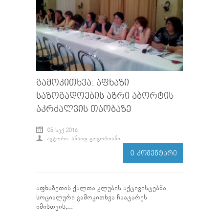
ᲒᲐᲛᲝᲙᲘᲗᲮᲕᲐ: ᲐᲤᲮᲐᲖᲘ
ᲡᲐᲖᲝᲒᲐᲓᲝᲔᲑᲘᲡ ᲐᲖᲠᲘ ᲐᲑᲝᲠᲢᲘᲡ
ᲐᲙᲠᲫᲐᲚᲕᲘᲡ ᲗᲐᲝᲑᲐᲖᲔ
05 ᲡᲔᲥ 2016
ᲐᲕᲢᲝᲠᲘ: ᲐᲜᲐᲘᲓ ᲒᲝᲒᲝᲠᲘᲐᲜᲘ
0 ᲙᲝᲛᲔᲜᲢᲐᲠᲘ
აფხაზეთის ქალთა კლუბის აქტივისტებმა
სოციალური გამოკითხვა ჩაატარეს
იმისთვის,...