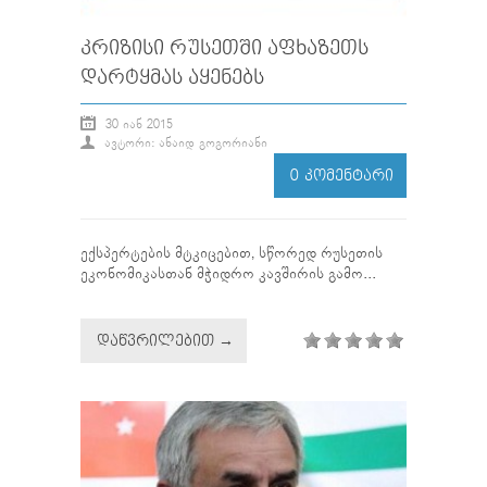
ᲙᲠᲘᲖᲘᲡᲘ ᲠᲣᲡᲔᲗᲨᲘ ᲐᲤᲮᲐᲖᲔᲗᲡ
ᲓᲐᲠᲢᲧᲛᲐᲡ ᲐᲧᲔᲜᲔᲑᲡ
30 ᲘᲐᲜ 2015
ᲐᲕᲢᲝᲠᲘ: ᲐᲜᲐᲘᲓ ᲒᲝᲒᲝᲠᲘᲐᲜᲘ
0 ᲙᲝᲛᲔᲜᲢᲐᲠᲘ
ექსპერტების მტკიცებით, სწორედ რუსეთის
ეკონომიკასთან მჭიდრო კავშირის გამო...
ᲓᲐᲬᲕᲠᲘᲚᲔᲑᲘᲗ →