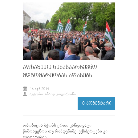
ᲐᲤᲮᲐᲖᲔᲗᲘ ᲬᲘᲜᲐᲡᲐᲐᲠᲩᲔᲕᲜᲝ
ᲛᲓᲒᲝᲛᲐᲠᲔᲝᲑᲐᲡ ᲐᲤᲐᲡᲔᲑᲡ
16 ᲘᲕᲜ 2014
ᲐᲕᲢᲝᲠᲘ: ᲐᲜᲐᲘᲓ ᲒᲝᲒᲝᲠᲘᲐᲜᲘ
0 ᲙᲝᲛᲔᲜᲢᲐᲠᲘ
ოპოზიცია ბჭობს ერთი კანდიდატი
წამოაყენოს თუ რამდენიმე, ექსპერტები კი
ლიდერების...