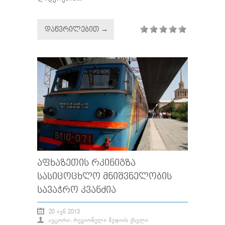
ᲓᲐᲬᲕᲠᲘᲚᲔᲑᲘᲗ →
ᲐᲤᲮᲐᲖᲔᲗᲘᲡ ᲠᲙᲘᲜᲘᲒᲖᲐ
ᲡᲐᲡᲘᲪᲝᲪᲮᲚᲝ ᲛᲜᲘᲨᲕᲜᲔᲚᲝᲑᲘᲡ
ᲡᲐᲕᲐᲭᲠᲝ ᲙᲕᲐᲜᲫᲘᲐ
20 ᲘᲕᲜ 2013
ᲐᲕᲢᲝᲠᲘ: ᲠᲔᲒᲘᲝᲜᲣᲚᲘ ᲛᲔᲓᲘᲘᲡ ᲥᲡᲔᲚᲘ