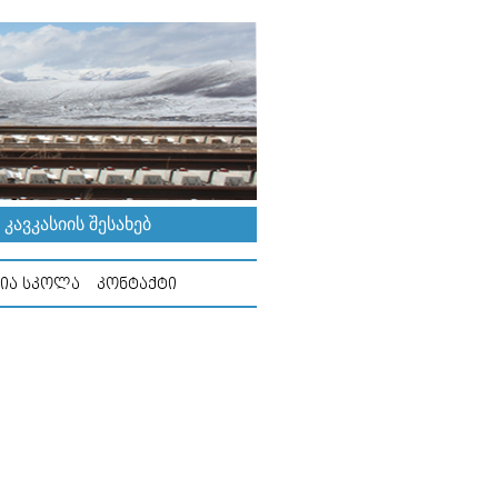
ᲐᲕᲙᲐᲡᲘᲘᲡ ᲨᲔᲡᲐᲮᲔᲑ
ᲘᲐ ᲡᲙᲝᲚᲐ
ᲙᲝᲜᲢᲐᲥᲢᲘ