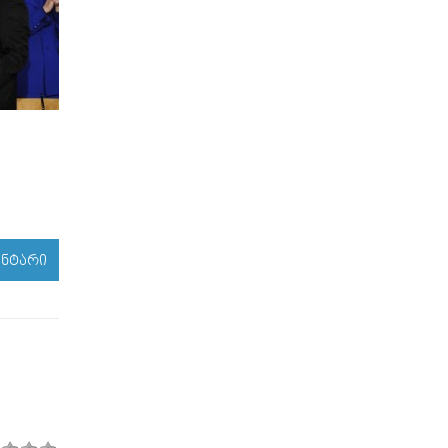
ᲔᲜᲢᲐᲠᲘ