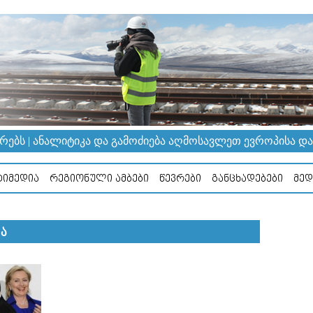
ᲔᲑᲡ | ᲐᲜᲐᲚᲘᲢᲘᲙᲐ ᲓᲐ ᲒᲐᲛᲝᲫᲘᲔᲑᲐ ᲐᲦᲛᲝᲡᲐᲕᲚᲔᲗ ᲔᲕᲠᲝᲞᲘᲡᲐ ᲓᲐ Კ
ᲘᲛᲔᲓᲘᲐ
ᲠᲔᲒᲘᲝᲜᲣᲚᲘ ᲐᲛᲑᲔᲑᲘ
ᲬᲔᲕᲠᲔᲑᲘ
ᲒᲐᲜᲪᲮᲐᲓᲔᲑᲔᲑᲘ
ᲛᲔᲓ
Ა