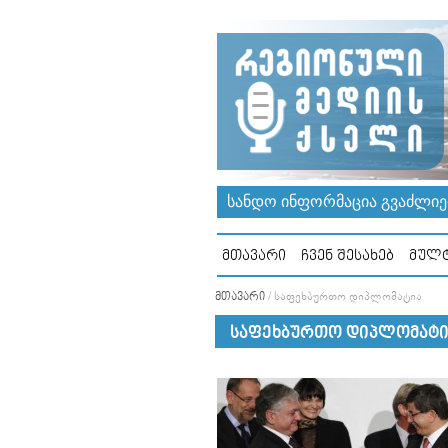
ᲡᲐᲜᲓᲝ ᲘᲜᲤᲝᲠᲛᲐᲪᲘᲐ ᲒᲕᲐᲫᲚᲘᲔᲠ
ᲛᲗᲐᲕᲐᲠᲘ
ᲩᲕᲔᲜ ᲨᲔᲡᲐᲮᲔᲑ
ᲛᲣᲚᲢ
ᲛᲗᲐᲕᲐᲠᲘ
/
ᲡᲐᲤᲔᲮᲑᲣᲠᲗᲝ ᲓᲘᲞᲚᲝᲛᲐᲢᲘᲐ
ᲡᲐᲤᲔᲮᲑᲣᲠᲗᲝ ᲓᲘᲞᲚᲝᲛᲐᲢᲘ