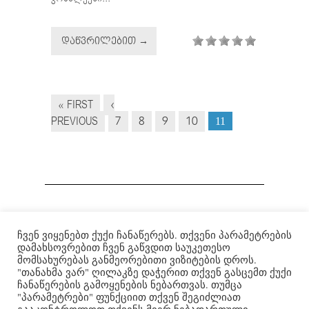
ᲓᲐᲬᲕᲠᲘᲚᲔᲑᲘᲗ →
« FIRST
‹
PREVIOUS
7
8
9
10
11
ჩვენ ვიყენებთ ქუქი ჩანაწერებს. თქვენი პარამეტრების
Institute for War and Peace Reporting
|
ომისა და მშვიდობის
დამახსოვრებით ჩვენ გაწვდით საუკეთესო
გაშუქების ინსტიტუტი
| © 2007-2022
მომსახურებას განმეორებითი ვიზიტების დროს.
"თანახმა ვარ" ღილაკზე დაჭერით თქვენ გასცემთ ქუქი
ჩანაწერების გამოყენების ნებართვას. თუმცა
"პარამეტრები" ფუნქციით თქვენ შეგიძლიათ
ვებგვერდის ფორმა და შინაარსი დაცულია
Creative