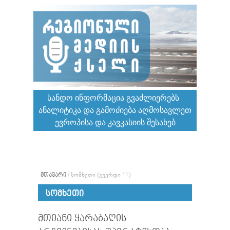
ᲡᲐᲜᲓᲝ ᲘᲜᲤᲝᲠᲛᲐᲪᲘᲐ ᲒᲕᲐᲫᲚᲘᲔᲠᲔᲑᲡ |
ᲐᲜᲐᲚᲘᲢᲘᲙᲐ ᲓᲐ ᲒᲐᲛᲝᲫᲘᲔᲑᲐ ᲐᲦᲛᲝᲡᲐᲕᲚᲔᲗ
ᲔᲕᲠᲝᲞᲘᲡᲐ ᲓᲐ ᲙᲐᲕᲙᲐᲡᲘᲘᲡ ᲨᲔᲡᲐᲮᲔᲑ
ᲛᲗᲐᲕᲐᲠᲘ
/
ᲡᲝᲛᲮᲔᲗᲘ
(ᲒᲕᲔᲠᲓᲘ 11)
ᲡᲝᲛᲮᲔᲗᲘ
ᲛᲗᲘᲐᲜᲘ ᲧᲐᲠᲐᲑᲐᲦᲘᲡ