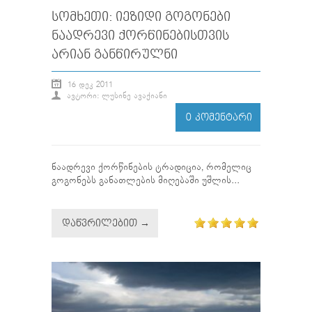
ᲡᲝᲛᲮᲔᲗᲘ: ᲘᲔᲖᲘᲓᲘ ᲒᲝᲒᲝᲜᲔᲑᲘ
ᲜᲐᲐᲓᲠᲔᲕᲘ ᲥᲝᲠᲬᲘᲜᲔᲑᲘᲡᲗᲕᲘᲡ
ᲐᲠᲘᲐᲜ ᲒᲐᲜᲬᲘᲠᲣᲚᲜᲘ
16 ᲓᲔᲙ 2011
ᲐᲕᲢᲝᲠᲘ: ᲚᲣᲡᲘᲜᲔ ᲐᲕᲐᲥᲘᲐᲜᲘ
0 ᲙᲝᲛᲔᲜᲢᲐᲠᲘ
ნაადრევი ქორწინების ტრადიცია, რომელიც
გოგონებს განათლების მიღებაში უშლის...
ᲓᲐᲬᲕᲠᲘᲚᲔᲑᲘᲗ →