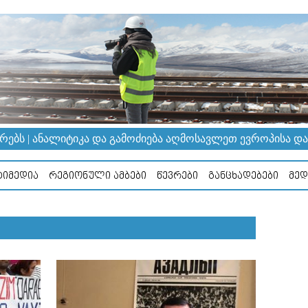
ᲔᲑᲡ | ᲐᲜᲐᲚᲘᲢᲘᲙᲐ ᲓᲐ ᲒᲐᲛᲝᲫᲘᲔᲑᲐ ᲐᲦᲛᲝᲡᲐᲕᲚᲔᲗ ᲔᲕᲠᲝᲞᲘᲡᲐ ᲓᲐ Კ
ᲘᲛᲔᲓᲘᲐ
ᲠᲔᲒᲘᲝᲜᲣᲚᲘ ᲐᲛᲑᲔᲑᲘ
ᲬᲔᲕᲠᲔᲑᲘ
ᲒᲐᲜᲪᲮᲐᲓᲔᲑᲔᲑᲘ
ᲛᲔᲓ