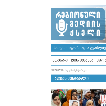
ᲡᲐᲜᲓᲝ ᲘᲜᲤᲝᲠᲛᲐᲪᲘᲐ ᲒᲕᲐᲫᲚᲘᲔᲠ
ᲛᲗᲐᲕᲐᲠᲘ
ᲩᲕᲔᲜ ᲨᲔᲡᲐᲮᲔᲑ
ᲛᲣᲚᲢ
ᲛᲗᲐᲕᲐᲠᲘ
/
ᲐᲤᲒᲐᲜ ᲛᲣᲮᲢᲐᲠᲚᲘ
ᲐᲤᲒᲐᲜ ᲛᲣᲮᲢᲐᲠᲚᲘ