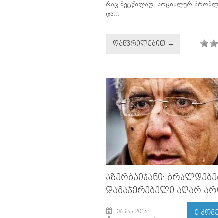
რაც მეტწილად სოციალურ პრობლ
და...
ᲓᲐᲬᲕᲠᲘᲚᲔᲑᲘᲗ →
ᲐᲖᲔᲠᲑᲐᲘᲯᲐᲜᲘ: ᲑᲠᲐᲚᲓᲔᲑᲔ
ᲓᲐᲛᲐᲯᲔᲠᲔᲑᲔᲚᲘ ᲐᲦᲐᲠ ᲐᲠ
06 ᲛᲐᲘ 2015
0 ᲙᲝᲛ