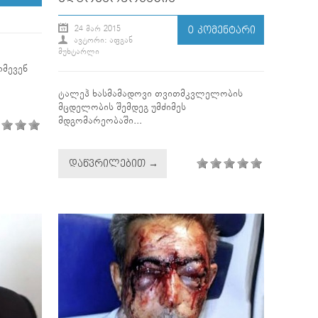
24 ᲛᲐᲠ 2015
0 ᲙᲝᲛᲔᲜᲢᲐᲠᲘ
ᲐᲕᲢᲝᲠᲘ: ᲐᲤᲒᲐᲜ
ᲛᲣᲮᲢᲐᲠᲚᲘ
თმევენ
ტალეჰ ხასმამადოვი თვითმკვლელობის
მცდელობის შემდეგ უმძიმეს
მდგომარეობაში...
ᲓᲐᲬᲕᲠᲘᲚᲔᲑᲘᲗ →