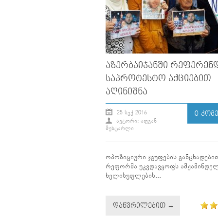
ᲐᲖᲔᲠᲑᲐᲘᲯᲐᲜᲨᲘ ᲠᲔᲤᲔᲠᲔᲜ
ᲡᲐᲞᲠᲝᲢᲔᲡᲢᲝ ᲐᲥᲪᲘᲔᲑᲘᲗ
ᲐᲦᲘᲜᲘᲨᲜᲐ
25 ᲡᲔᲥ 2016
0 ᲙᲝᲛ
ᲐᲕᲢᲝᲠᲘ: ᲐᲤᲒᲐᲜ
ᲛᲣᲮᲢᲐᲠᲚᲘ
ოპოზიციური ჯგუფების განცხადებით
რეფორმა უკვდავყოფს ამჟამინდე
ხელისუფლების...
ᲓᲐᲬᲕᲠᲘᲚᲔᲑᲘᲗ →