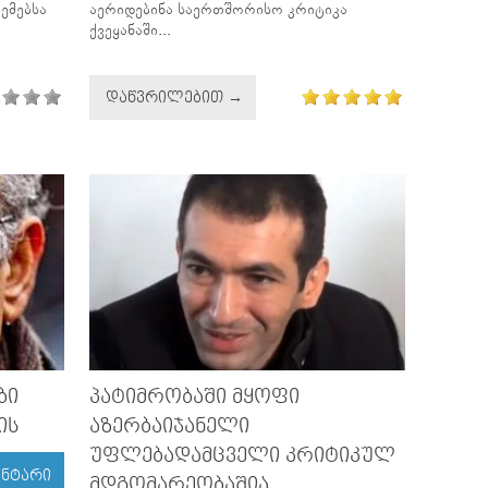
ემებსა
აერიდებინა საერთშორისო კრიტიკა
ქვეყანაში...
ᲓᲐᲬᲕᲠᲘᲚᲔᲑᲘᲗ →
ᲑᲘ
ᲞᲐᲢᲘᲛᲠᲝᲑᲐᲨᲘ ᲛᲧᲝᲤᲘ
ᲘᲡ
ᲐᲖᲔᲠᲑᲐᲘᲯᲐᲜᲔᲚᲘ
ᲣᲤᲚᲔᲑᲐᲓᲐᲛᲪᲕᲔᲚᲘ ᲙᲠᲘᲢᲘᲙᲣᲚ
ᲔᲜᲢᲐᲠᲘ
ᲛᲓᲒᲝᲛᲐᲠᲔᲝᲑᲐᲨᲘᲐ