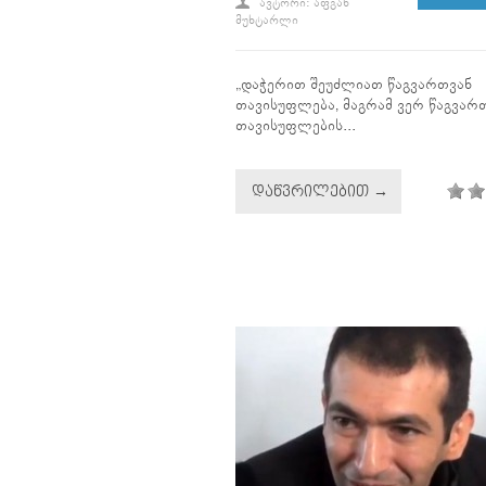
ᲐᲕᲢᲝᲠᲘ: ᲐᲤᲒᲐᲜ
ᲛᲣᲮᲢᲐᲠᲚᲘ
„დაჭერით შეუძლიათ წაგვართვან
თავისუფლება, მაგრამ ვერ წაგვარ
თავისუფლების...
ᲓᲐᲬᲕᲠᲘᲚᲔᲑᲘᲗ →