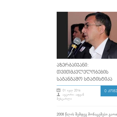
ᲐᲖᲔᲠᲑᲐᲘᲯᲐᲜᲘ:
ᲗᲕᲘᲗᲛᲙᲕᲚᲔᲚᲝᲑᲔᲑᲘᲡ
ᲡᲐᲒᲐᲜᲒᲐᲨᲝ ᲡᲢᲐᲢᲘᲡᲢᲘᲙᲐ
01 ᲘᲕᲚ 2016
0 ᲙᲝᲛ
ᲐᲕᲢᲝᲠᲘ: ᲐᲤᲒᲐᲜ
ᲛᲣᲮᲢᲐᲠᲚᲘ
2008 წლის შემდეგ მონაცემები გაო