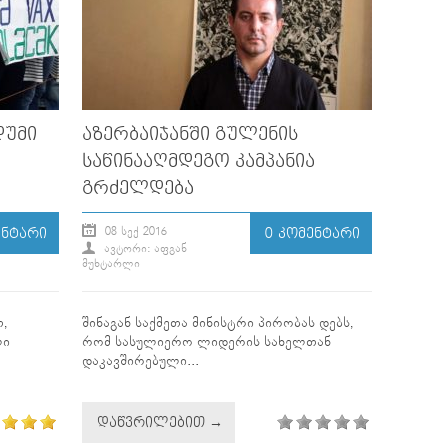
ᲓᲣᲛᲘ
ᲐᲖᲔᲠᲑᲐᲘᲯᲐᲜᲨᲘ ᲒᲣᲚᲔᲜᲘᲡ
ᲡᲐᲬᲘᲜᲐᲐᲦᲛᲓᲔᲒᲝ ᲙᲐᲛᲞᲐᲜᲘᲐ
ᲒᲠᲫᲔᲚᲓᲔᲑᲐ
08 ᲡᲔᲥ 2016
ᲔᲜᲢᲐᲠᲘ
0 ᲙᲝᲛᲔᲜᲢᲐᲠᲘ
ᲐᲕᲢᲝᲠᲘ: ᲐᲤᲒᲐᲜ
ᲛᲣᲮᲢᲐᲠᲚᲘ
,
შინაგან საქმეთა მინისტრი პირობას დებს,
ლი
რომ სასულიერო ლიდერის სახელთან
დაკავშირებული...
ᲓᲐᲬᲕᲠᲘᲚᲔᲑᲘᲗ →