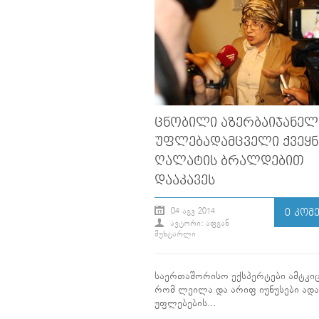
ᲪᲜᲝᲑᲘᲚᲘ ᲐᲖᲔᲠᲑᲐᲘᲯᲐᲜᲔᲚ
ᲣᲤᲚᲔᲑᲐᲓᲐᲛᲪᲕᲔᲚᲘ ᲥᲕᲔᲧᲜ
ᲦᲐᲚᲐᲢᲘᲡ ᲑᲠᲐᲚᲓᲔᲑᲘᲗ
ᲓᲐᲐᲙᲐᲕᲔᲡ
04 ᲐᲒᲕ 2014
0 ᲙᲝᲛ
ᲐᲕᲢᲝᲠᲘ: ᲐᲤᲒᲐᲜ
ᲛᲣᲮᲢᲐᲠᲚᲘ
საერთაშორისო ექსპერტები ამტკიც
რომ ლეილა და არიფ იუნუსები ადა
უფლებების...