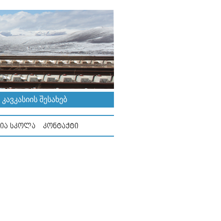
ᲐᲕᲙᲐᲡᲘᲘᲡ ᲨᲔᲡᲐᲮᲔᲑ
ᲘᲐ ᲡᲙᲝᲚᲐ
ᲙᲝᲜᲢᲐᲥᲢᲘ