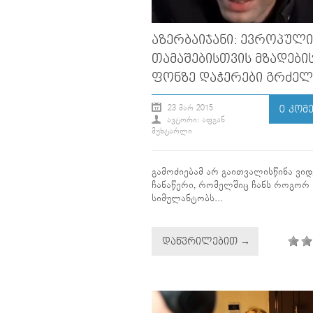
ᲐᲖᲔᲠᲑᲐᲘᲯᲐᲜᲘ: ᲔᲕᲠᲝᲞᲣᲚᲘ
ᲗᲐᲛᲐᲨᲔᲑᲘᲡᲗᲕᲘᲡ ᲛᲖᲐᲓᲔᲑᲘ
ᲤᲝᲜᲖᲔ ᲓᲐᲭᲔᲠᲔᲑᲘ ᲒᲠᲫᲔᲚ
23 ᲛᲐᲠ 2015
0 ᲙᲝᲛ
ᲐᲕᲢᲝᲠᲘ: ᲐᲤᲒᲐᲜ
ᲛᲣᲮᲢᲐᲠᲚᲘ
გამოძიებამ არ გაითვალისწინა ვი
ჩანაწერი, რომელშიც ჩანს როგორ
სიმულანტობს...
ᲓᲐᲬᲕᲠᲘᲚᲔᲑᲘᲗ →