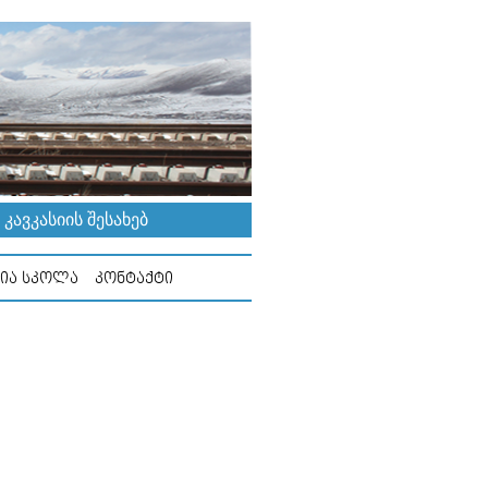
ᲐᲕᲙᲐᲡᲘᲘᲡ ᲨᲔᲡᲐᲮᲔᲑ
ᲘᲐ ᲡᲙᲝᲚᲐ
ᲙᲝᲜᲢᲐᲥᲢᲘ