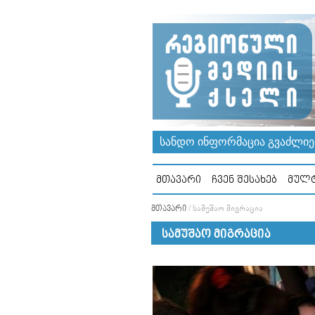
ᲡᲐᲜᲓᲝ ᲘᲜᲤᲝᲠᲛᲐᲪᲘᲐ ᲒᲕᲐᲫᲚᲘᲔᲠ
ᲛᲗᲐᲕᲐᲠᲘ
ᲩᲕᲔᲜ ᲨᲔᲡᲐᲮᲔᲑ
ᲛᲣᲚᲢ
ᲛᲗᲐᲕᲐᲠᲘ
/
ᲡᲐᲛᲣᲨᲐᲝ ᲛᲘᲒᲠᲐᲪᲘᲐ
ᲡᲐᲛᲣᲨᲐᲝ ᲛᲘᲒᲠᲐᲪᲘᲐ