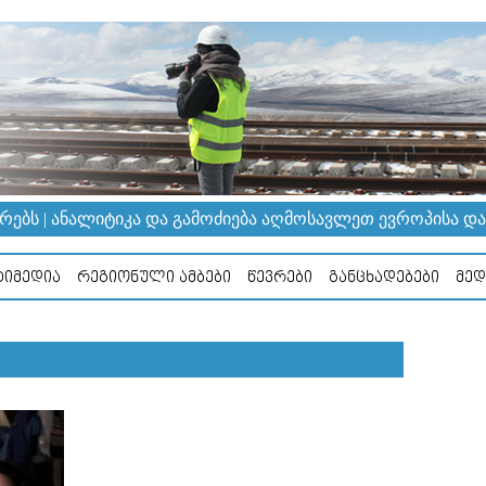
ᲔᲑᲡ | ᲐᲜᲐᲚᲘᲢᲘᲙᲐ ᲓᲐ ᲒᲐᲛᲝᲫᲘᲔᲑᲐ ᲐᲦᲛᲝᲡᲐᲕᲚᲔᲗ ᲔᲕᲠᲝᲞᲘᲡᲐ ᲓᲐ Კ
ᲘᲛᲔᲓᲘᲐ
ᲠᲔᲒᲘᲝᲜᲣᲚᲘ ᲐᲛᲑᲔᲑᲘ
ᲬᲔᲕᲠᲔᲑᲘ
ᲒᲐᲜᲪᲮᲐᲓᲔᲑᲔᲑᲘ
ᲛᲔᲓ