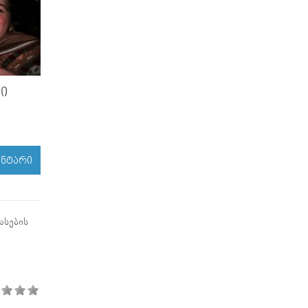
Ი
ᲔᲜᲢᲐᲠᲘ
ასების