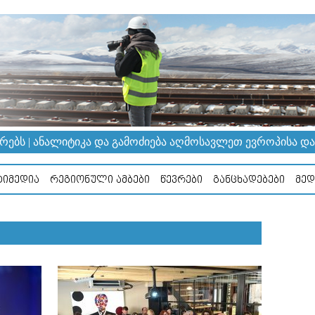
ᲔᲑᲡ | ᲐᲜᲐᲚᲘᲢᲘᲙᲐ ᲓᲐ ᲒᲐᲛᲝᲫᲘᲔᲑᲐ ᲐᲦᲛᲝᲡᲐᲕᲚᲔᲗ ᲔᲕᲠᲝᲞᲘᲡᲐ ᲓᲐ Კ
ᲘᲛᲔᲓᲘᲐ
ᲠᲔᲒᲘᲝᲜᲣᲚᲘ ᲐᲛᲑᲔᲑᲘ
ᲬᲔᲕᲠᲔᲑᲘ
ᲒᲐᲜᲪᲮᲐᲓᲔᲑᲔᲑᲘ
ᲛᲔᲓ