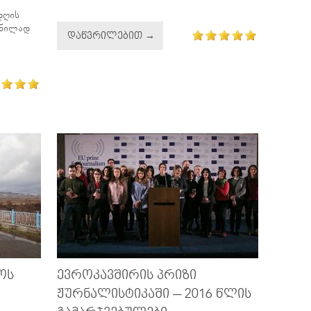
დღის
სნილად
ᲓᲐᲬᲕᲠᲘᲚᲔᲑᲘᲗ →
ᲝᲡ
ᲔᲕᲠᲝᲙᲐᲕᲨᲘᲠᲘᲡ ᲞᲠᲘᲖᲘ
ᲟᲣᲠᲜᲐᲚᲘᲡᲢᲘᲙᲐᲨᲘ – 2016 ᲬᲚᲘᲡ