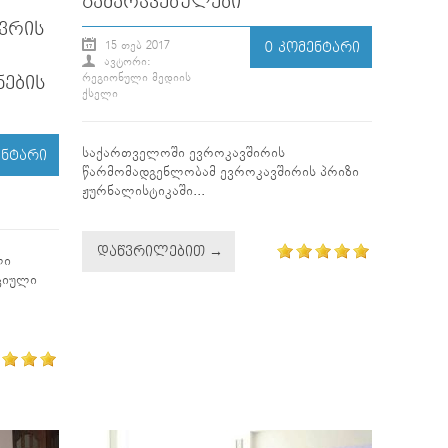
ᲒᲐᲛᲐᲠᲯᲕᲔᲑᲣᲚᲔᲑᲘ
ᲕᲠᲘᲡ
15 ᲗᲔᲑ 2017
0 ᲙᲝᲛᲔᲜᲢᲐᲠᲘ
ᲐᲕᲢᲝᲠᲘ:
ᲠᲔᲒᲘᲝᲜᲣᲚᲘ ᲛᲔᲓᲘᲘᲡ
ᲔᲑᲘᲡ
ᲥᲡᲔᲚᲘ
საქართველოში ევროკავშირის
ᲔᲜᲢᲐᲠᲘ
წარმომადგენლობამ ევროკავშირის პრიზი
ჟურნალისტიკაში...
ᲓᲐᲬᲕᲠᲘᲚᲔᲑᲘᲗ →
ლი
ციული