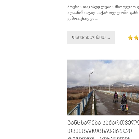
პრესის თავისუფლების მსოფლიო 
აღსანიშნავად საქართველოში გახ
გამოაცხადდა...
ᲓᲐᲬᲕᲠᲘᲚᲔᲑᲘᲗ →
ᲒᲐᲜᲪᲮᲐᲓᲔᲑᲐ ᲡᲐᲥᲐᲠᲗᲕᲔᲚ
ᲗᲕᲘᲗᲒᲐᲛᲝᲪᲮᲐᲓᲔᲑᲣᲚᲘ