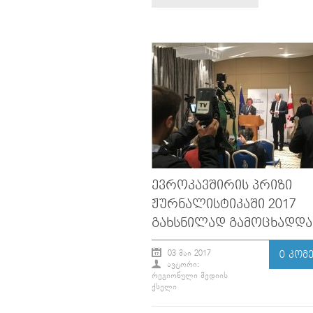
ᲔᲕᲠᲝᲙᲐᲕᲨᲘᲠᲘᲡ ᲞᲠᲘᲖᲘ
ᲟᲣᲠᲜᲐᲚᲘᲡᲢᲘᲙᲐᲨᲘ 2017
ᲒᲐᲮᲡᲜᲘᲚᲐᲓ ᲒᲐᲛᲝᲪᲮᲐᲓᲓᲐ
03 ᲛᲐᲘ 2017
0 ᲙᲝᲛ
ᲐᲕᲢᲝᲠᲘ:
ᲠᲔᲒᲘᲝᲜᲣᲚᲘ ᲛᲔᲓᲘᲘᲡ
ᲥᲡᲔᲚᲘ