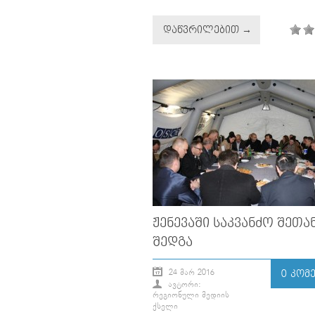
ᲓᲐᲬᲕᲠᲘᲚᲔᲑᲘᲗ →
ᲟᲔᲜᲔᲕᲐᲨᲘ ᲡᲐᲙᲕᲐᲜᲫᲝ ᲨᲔᲗᲐ
ᲨᲔᲓᲒᲐ
24 ᲛᲐᲠ 2016
0 ᲙᲝᲛ
ᲐᲕᲢᲝᲠᲘ:
ᲠᲔᲒᲘᲝᲜᲣᲚᲘ ᲛᲔᲓᲘᲘᲡ
ᲥᲡᲔᲚᲘ