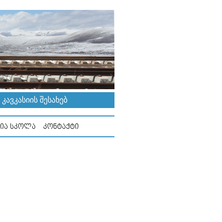
ᲐᲕᲙᲐᲡᲘᲘᲡ ᲨᲔᲡᲐᲮᲔᲑ
ᲘᲐ ᲡᲙᲝᲚᲐ
ᲙᲝᲜᲢᲐᲥᲢᲘ