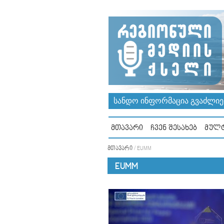
ᲡᲐᲜᲓᲝ ᲘᲜᲤᲝᲠᲛᲐᲪᲘᲐ ᲒᲕᲐᲫᲚᲘᲔᲠ
ᲛᲗᲐᲕᲐᲠᲘ
ᲩᲕᲔᲜ ᲨᲔᲡᲐᲮᲔᲑ
ᲛᲣᲚᲢ
ᲛᲗᲐᲕᲐᲠᲘ
/
EUMM
EUMM