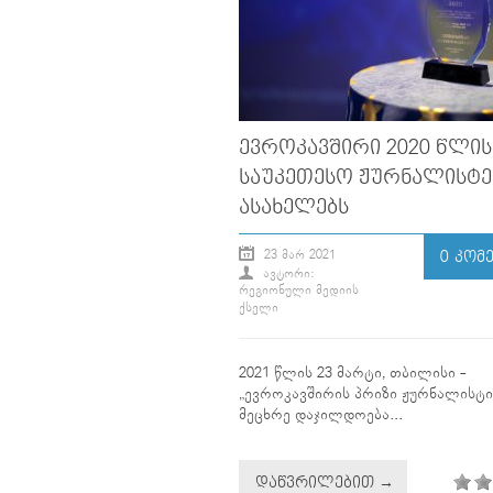
ᲔᲕᲠᲝᲙᲐᲕᲨᲘᲠᲘ 2020 ᲬᲚᲘᲡ
ᲡᲐᲣᲙᲔᲗᲔᲡᲝ ᲟᲣᲠᲜᲐᲚᲘᲡᲢᲔ
ᲐᲡᲐᲮᲔᲚᲔᲑᲡ
23 ᲛᲐᲠ 2021
0 ᲙᲝᲛ
ᲐᲕᲢᲝᲠᲘ:
ᲠᲔᲒᲘᲝᲜᲣᲚᲘ ᲛᲔᲓᲘᲘᲡ
ᲥᲡᲔᲚᲘ
2021 წლის 23 მარტი, თბილისი -
„ევროკავშირის პრიზი ჟურნალისტი
მეცხრე დაჯილდოება...
ᲓᲐᲬᲕᲠᲘᲚᲔᲑᲘᲗ →