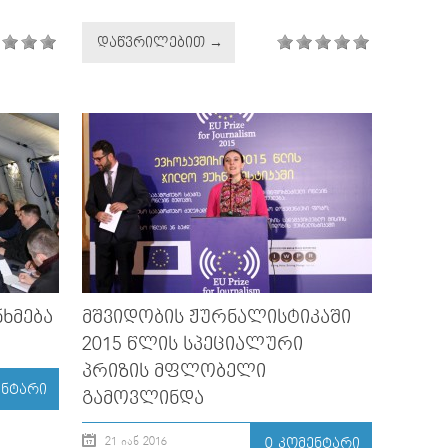
ᲓᲐᲬᲕᲠᲘᲚᲔᲑᲘᲗ →
ᲜᲮᲛᲔᲑᲐ
ᲛᲨᲕᲘᲓᲝᲑᲘᲡ ᲟᲣᲠᲜᲐᲚᲘᲡᲢᲘᲙᲐᲨᲘ
2015 ᲬᲚᲘᲡ ᲡᲞᲔᲪᲘᲐᲚᲣᲠᲘ
ᲞᲠᲘᲖᲘᲡ ᲛᲤᲚᲝᲑᲔᲚᲘ
ᲔᲜᲢᲐᲠᲘ
ᲒᲐᲛᲝᲕᲚᲘᲜᲓᲐ
21 ᲘᲐᲜ 2016
0 ᲙᲝᲛᲔᲜᲢᲐᲠᲘ