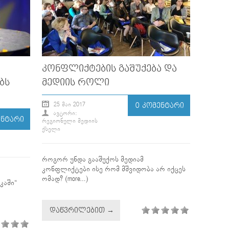
ᲙᲝᲜᲤᲚᲘᲥᲢᲔᲑᲘᲡ ᲒᲐᲨᲣᲥᲔᲑᲐ ᲓᲐ
ᲑᲡ
ᲛᲔᲓᲘᲘᲡ ᲠᲝᲚᲘ
25 ᲛᲐᲘ 2017
0 ᲙᲝᲛᲔᲜᲢᲐᲠᲘ
ᲐᲕᲢᲝᲠᲘ:
ᲔᲜᲢᲐᲠᲘ
ᲠᲔᲒᲘᲝᲜᲣᲚᲘ ᲛᲔᲓᲘᲘᲡ
ᲥᲡᲔᲚᲘ
როგორ უნდა გააშუქოს მედიამ
კონფლიქტები ისე რომ მშვიდობა არ იქცეს
ომად? (more…)
კაში“
ᲓᲐᲬᲕᲠᲘᲚᲔᲑᲘᲗ →