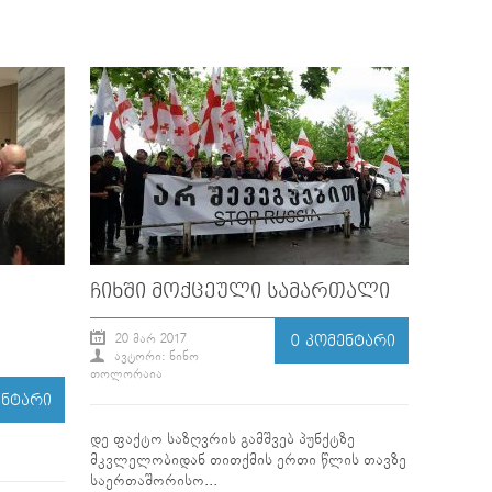
ᲩᲘᲮᲨᲘ ᲛᲝᲥᲪᲔᲣᲚᲘ ᲡᲐᲛᲐᲠᲗᲐᲚᲘ
20 ᲛᲐᲠ 2017
0 ᲙᲝᲛᲔᲜᲢᲐᲠᲘ
ᲐᲕᲢᲝᲠᲘ: ᲜᲘᲜᲝ
ᲗᲝᲚᲝᲠᲐᲘᲐ
ᲔᲜᲢᲐᲠᲘ
დე ფაქტო საზღვრის გამშვებ პუნქტზე
მკვლელობიდან თითქმის ერთი წლის თავზე
საერთაშორისო...