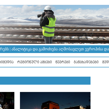
ᲔᲑᲡ | ᲐᲜᲐᲚᲘᲢᲘᲙᲐ ᲓᲐ ᲒᲐᲛᲝᲫᲘᲔᲑᲐ ᲐᲦᲛᲝᲡᲐᲕᲚᲔᲗ ᲔᲕᲠᲝᲞᲘᲡᲐ ᲓᲐ Კ
ᲘᲛᲔᲓᲘᲐ
ᲠᲔᲒᲘᲝᲜᲣᲚᲘ ᲐᲛᲑᲔᲑᲘ
ᲬᲔᲕᲠᲔᲑᲘ
ᲒᲐᲜᲪᲮᲐᲓᲔᲑᲔᲑᲘ
ᲛᲔᲓ