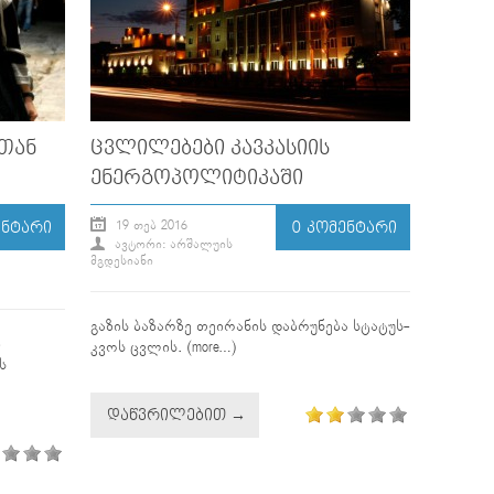
ᲜᲗᲐᲜ
ᲪᲕᲚᲘᲚᲔᲑᲔᲑᲘ ᲙᲐᲕᲙᲐᲡᲘᲘᲡ
ᲔᲜᲔᲠᲒᲝᲞᲝᲚᲘᲢᲘᲙᲐᲨᲘ
19 ᲗᲔᲑ 2016
ᲔᲜᲢᲐᲠᲘ
0 ᲙᲝᲛᲔᲜᲢᲐᲠᲘ
ᲐᲕᲢᲝᲠᲘ: ᲐᲠᲨᲐᲚᲣᲘᲡ
ᲛᲒᲓᲔᲡᲘᲐᲜᲘ
გაზის ბაზარზე თეირანის დაბრუნება სტატუს-
ი
კვოს ცვლის. (more…)
ს
ᲓᲐᲬᲕᲠᲘᲚᲔᲑᲘᲗ →