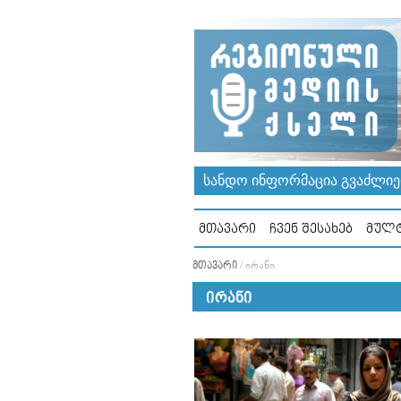
ᲡᲐᲜᲓᲝ ᲘᲜᲤᲝᲠᲛᲐᲪᲘᲐ ᲒᲕᲐᲫᲚᲘᲔᲠ
ᲛᲗᲐᲕᲐᲠᲘ
ᲩᲕᲔᲜ ᲨᲔᲡᲐᲮᲔᲑ
ᲛᲣᲚᲢ
ᲛᲗᲐᲕᲐᲠᲘ
/
ᲘᲠᲐᲜᲘ
ᲘᲠᲐᲜᲘ