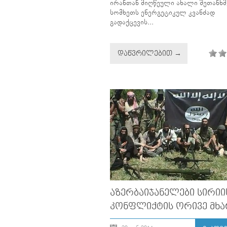
ირანთან მიღწეული ახალი შეთანხ
სომხეთს ენერგეტიკულ კვანძად
გადაქცევის...
ᲓᲐᲬᲕᲠᲘᲚᲔᲑᲘᲗ →
ᲐᲖᲔᲠᲑᲐᲘᲯᲐᲜᲔᲚᲔᲑᲘ ᲡᲘᲠᲘᲘ
ᲙᲝᲜᲤᲚᲘᲥᲢᲘᲡ ᲝᲠᲘᲕᲔ ᲛᲮᲐ