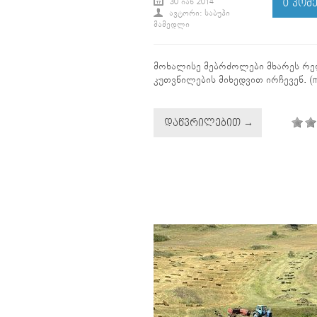
30 ᲘᲐᲜ 2014
0 ᲙᲝᲛ
ᲐᲕᲢᲝᲠᲘ: ᲡᲐᲑᲣᲰᲘ
ᲛᲐᲛᲔᲓᲚᲘ
მოხალისე მებრძოლები მხარეს რ
კუთვნილების მიხედვით ირჩევენ. (m
ᲓᲐᲬᲕᲠᲘᲚᲔᲑᲘᲗ →