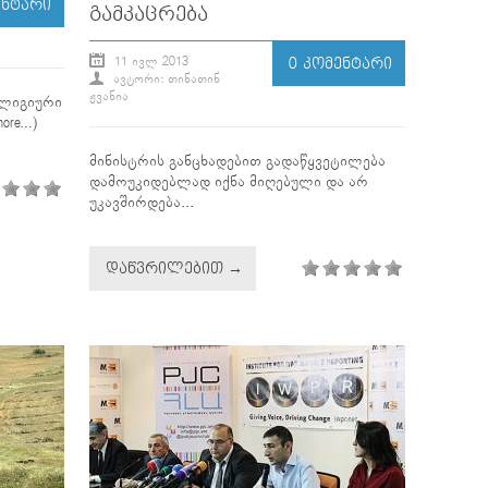
ᲔᲜᲢᲐᲠᲘ
ᲒᲐᲛᲙᲐᲪᲠᲔᲑᲐ
11 ᲘᲕᲚ 2013
0 ᲙᲝᲛᲔᲜᲢᲐᲠᲘ
ᲐᲕᲢᲝᲠᲘ: ᲗᲘᲜᲐᲗᲘᲜ
ᲟᲕᲐᲜᲘᲐ
ელიგიური
ore…)
მინისტრის განცხადებით გადაწყვეტილება
დამოუკიდებლად იქნა მიღებული და არ
უკავშირდება...
ᲓᲐᲬᲕᲠᲘᲚᲔᲑᲘᲗ →