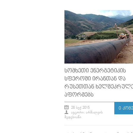
ᲡᲝᲛᲮᲔᲗᲘ ᲔᲜᲔᲠᲒᲔᲢᲘᲙᲘᲡ
ᲡᲤᲔᲠᲝᲨᲘ ᲘᲠᲐᲜᲗᲐᲜ ᲓᲐ
ᲠᲣᲡᲔᲗᲗᲐᲜ ᲮᲔᲚᲨᲔᲙᲠᲣᲚᲔ
ᲐᲤᲝᲠᲛᲔᲑᲡ
28 ᲡᲔᲥ 2015
0 ᲙᲝᲛ
ᲐᲕᲢᲝᲠᲘ: ᲐᲠᲨᲐᲚᲣᲘᲡ
ᲛᲒᲓᲔᲡᲘᲐᲜᲘ