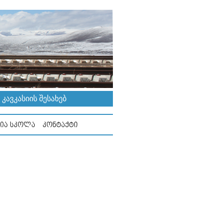
ᲐᲕᲙᲐᲡᲘᲘᲡ ᲨᲔᲡᲐᲮᲔᲑ
ᲘᲐ ᲡᲙᲝᲚᲐ
ᲙᲝᲜᲢᲐᲥᲢᲘ