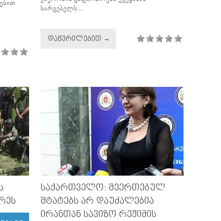
მებით
სარგებელს...
ᲓᲐᲬᲕᲠᲘᲚᲔᲑᲘᲗ →
Ს
ᲡᲐᲥᲐᲠᲗᲕᲔᲚᲝ: ᲨᲔᲔᲠᲗᲔᲑᲣᲚ
ᲠᲔᲡ
ᲨᲢᲐᲢᲔᲑᲡ ᲐᲠ ᲓᲐᲣᲫᲐᲚᲔᲑᲘᲐ
ᲘᲠᲐᲜᲗᲐᲜ ᲡᲐᲕᲘᲖᲝ ᲠᲔᲟᲘᲛᲘᲡ