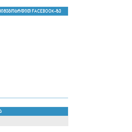
ᲕᲘᲛᲔᲒᲝᲑᲠᲓᲘᲗ FACEBOOK-ᲖᲔ
Ა