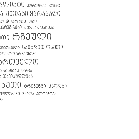
ფლიქტი
ლგბტ
კორუფცია
მთიანი ყარაბაღი
ა
ლ ნოვრუზი
ომი
პატიმრები
ჟურნალისტიკა
რჩეული
ეთი
სამხრეთ ოსეთი
აჰმედბეილი
იდენტო არჩევნები
ქართველო
არგსიანი
სირია
ს თავისუფლება
მხეთი
ქალები
ტრენინგი
უფლებები
შაჰლა სულთანოვა
ვა