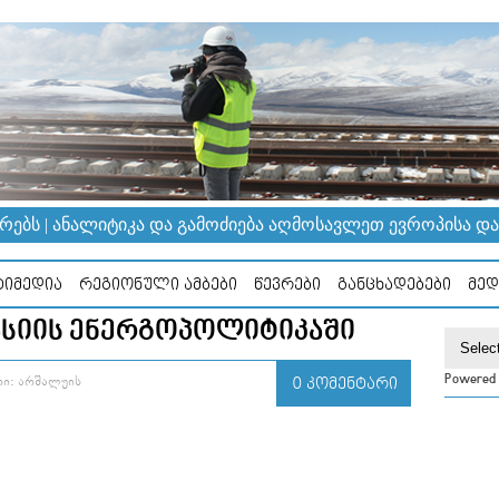
ᲔᲑᲡ | ᲐᲜᲐᲚᲘᲢᲘᲙᲐ ᲓᲐ ᲒᲐᲛᲝᲫᲘᲔᲑᲐ ᲐᲦᲛᲝᲡᲐᲕᲚᲔᲗ ᲔᲕᲠᲝᲞᲘᲡᲐ ᲓᲐ Კ
ᲘᲛᲔᲓᲘᲐ
ᲠᲔᲒᲘᲝᲜᲣᲚᲘ ᲐᲛᲑᲔᲑᲘ
ᲬᲔᲕᲠᲔᲑᲘ
ᲒᲐᲜᲪᲮᲐᲓᲔᲑᲔᲑᲘ
ᲛᲔᲓ
ᲐᲡᲘᲘᲡ ᲔᲜᲔᲠᲒᲝᲞᲝᲚᲘᲢᲘᲙᲐᲨᲘ
Powered
Ი: ᲐᲠᲨᲐᲚᲣᲘᲡ
0 ᲙᲝᲛᲔᲜᲢᲐᲠᲘ