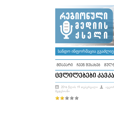
ᲡᲐᲜᲓᲝ ᲘᲜᲤᲝᲠᲛᲐᲪᲘᲐ ᲒᲕᲐᲫᲚᲘᲔᲠ
ᲛᲗᲐᲕᲐᲠᲘ
ᲩᲕᲔᲜ ᲨᲔᲡᲐᲮᲔᲑ
ᲛᲣᲚᲢ
ᲪᲕᲚᲘᲚᲔᲑᲔᲑᲘ ᲙᲐᲕᲙ
2016 ᲬᲚᲘᲡ 19 ᲗᲔᲑᲔᲠᲕᲐᲚᲘ
ᲐᲕᲢᲝᲠ
ᲛᲒᲓᲔᲡᲘᲐᲜᲘ