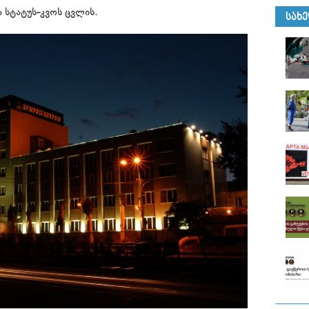
ა სტატუს-კვოს ცვლის.
ᲡᲐᲮ