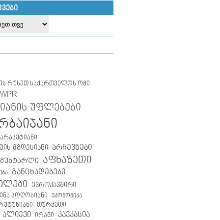
ᲘᲕᲔᲑᲘ
ლის რუსეთ საქართველოს ომი
IWPR
იანის უფლებები
რბაიჯანი
კარაპეტიანი
არჩევნები
ის მგდესიანი
აფხაზეთი
 მუხტარლი
განცხადებები
ება
ილები
ევროკავშირი
ინა პოღოსიანი
ეკონომიკა
თურქეთი
არუტუნიანი
 ალიევი
კავკასია
ირანი