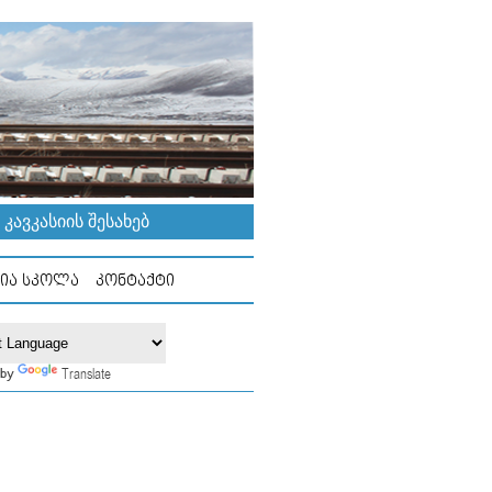
ᲐᲕᲙᲐᲡᲘᲘᲡ ᲨᲔᲡᲐᲮᲔᲑ
ᲘᲐ ᲡᲙᲝᲚᲐ
ᲙᲝᲜᲢᲐᲥᲢᲘ
Translate
 by