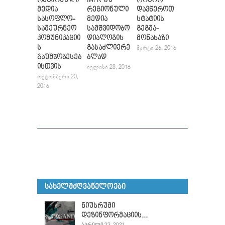
მედია
რეგიონული
დავწეროთ
სასოფლო-
მედია
სტატიის
სამეურნეო
სამშვიდობო
გეგმა-
კომუნიკაციი
დიალოგის
მონახაზი
ს
გასაძლიერე
ᲛᲐᲠᲢᲘ 26, 2016
გაუმჯობესებ
ბლად
ისთვის
ᲘᲕᲚᲘᲡᲘ 28, 2016
ᲝᲥᲢᲝᲛᲑᲔᲠᲘ 20,
2016
ᲡᲐᲮᲔᲚᲛᲫᲦᲕᲐᲜᲔᲚᲝᲔᲑᲘ
ნიუსრუმი
დეზინფორმაციის...