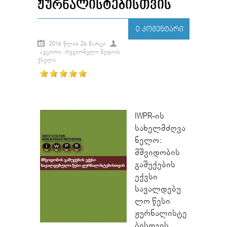
ᲟᲣᲠᲜᲐᲚᲘᲡᲢᲔᲑᲘᲡᲗᲕᲘᲡ
0 ᲙᲝᲛᲔᲜᲢᲐᲠᲘ
2016 ᲬᲚᲘᲡ 26 ᲛᲐᲠᲢᲘ
ᲐᲕᲢᲝᲠᲘ: ᲠᲔᲒᲘᲝᲜᲣᲚᲘ ᲛᲔᲓᲘᲘᲡ
ᲥᲡᲔᲚᲘ
IWPR-ის
სახელმძღვა
ნელო:
მშვიდობის
გაშუქების
ექვსი
სავალდებუ
ლო წესი
ჟურნალისტე
ბისთვის.