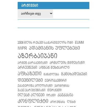
ᲐᲠᲥᲘᲕᲔᲑᲘ
EUMM
2008 წლის რუსეთ საქართველოს ომი
IWPR
ადამიანის უფლებები
აზერბაიჯანი
არმენ კარაპეტიანი
არშალუის მგდესიანი
არჩევნები
აფგან მუხტარლი
აფხაზეთი
განცხადებები
განათლება
დევნილები
ევროკავშირი
ეკატერინა პოღოსიანი
ეკონომიკა
თურქეთი
ვაჰე ჰარუტუნიანი
ილჰამ ალიევი
კავკასია
ირანი
კონფლიქტი
ლგბტ
კორუფცია