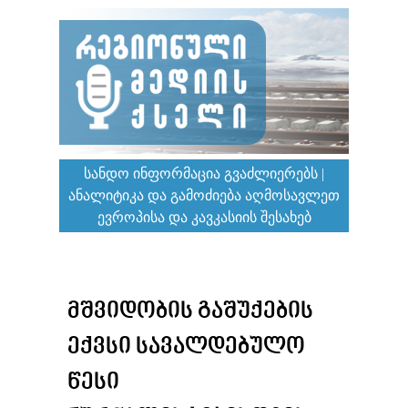
ᲡᲐᲜᲓᲝ ᲘᲜᲤᲝᲠᲛᲐᲪᲘᲐ ᲒᲕᲐᲫᲚᲘᲔᲠᲔᲑᲡ |
ᲐᲜᲐᲚᲘᲢᲘᲙᲐ ᲓᲐ ᲒᲐᲛᲝᲫᲘᲔᲑᲐ ᲐᲦᲛᲝᲡᲐᲕᲚᲔᲗ
ᲔᲕᲠᲝᲞᲘᲡᲐ ᲓᲐ ᲙᲐᲕᲙᲐᲡᲘᲘᲡ ᲨᲔᲡᲐᲮᲔᲑ
ᲛᲨᲕᲘᲓᲝᲑᲘᲡ ᲒᲐᲨᲣᲥᲔᲑᲘᲡ
ᲔᲥᲕᲡᲘ ᲡᲐᲕᲐᲚᲓᲔᲑᲣᲚᲝ
ᲬᲔᲡᲘ