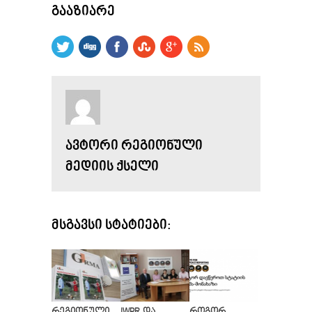
ᲒᲐᲐᲖᲘᲐᲠᲔ
ᲐᲕᲢᲝᲠᲘ ᲠᲔᲒᲘᲝᲜᲣᲚᲘ
ᲛᲔᲓᲘᲘᲡ ᲥᲡᲔᲚᲘ
ᲛᲡᲒᲐᲕᲡᲘ ᲡᲢᲐᲢᲘᲔᲑᲘ:
რეგიონული
IWPR და
როგორ