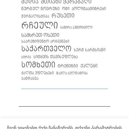
მთიანი ყარაბაღი
მედია
ნურგულ ნოვრუზი
ომი
პოლიტპატიმრები
რუსეთი
ჟურნალისტიკა
რჩეული
სამირა აჰმედბეილი
სამხრეთ ოსეთი
საპრეზიდენტო არჩევნები
საქართველო
სერჟ სარგსიანი
სიტყვის თავისუფლება
სირია
სომხეთი
ქალები
ტრენინგი
ქალთა უფლებები
შაჰლა სულთანოვა
ჯანდაცვა
ჩვენ ვიყენებთ ქუქი ჩანაწერებს. თქვენი პარამეტრების