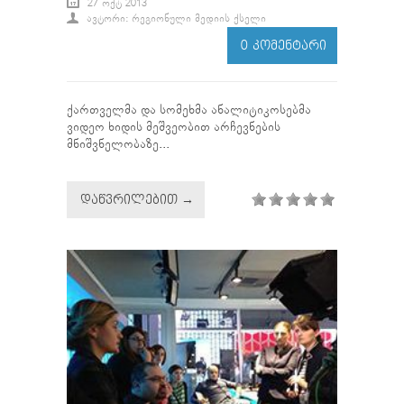
27 ᲝᲥᲢ 2013
ᲐᲕᲢᲝᲠᲘ: ᲠᲔᲒᲘᲝᲜᲣᲚᲘ ᲛᲔᲓᲘᲘᲡ ᲥᲡᲔᲚᲘ
0 ᲙᲝᲛᲔᲜᲢᲐᲠᲘ
ქართველმა და სომეხმა ანალიტიკოსებმა
ვიდეო ხიდის მეშვეობით არჩევნების
მნიშვნელობაზე...
ᲓᲐᲬᲕᲠᲘᲚᲔᲑᲘᲗ →