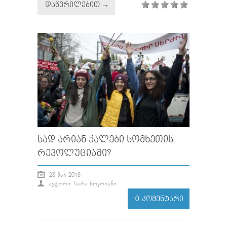
ᲓᲐᲬᲕᲠᲘᲚᲔᲑᲘᲗ →
ᲡᲐᲓ ᲐᲠᲘᲐᲜ ᲥᲐᲚᲔᲑᲘ ᲡᲝᲛᲮᲔᲗᲘᲡ
ᲠᲔᲕᲝᲚᲣᲪᲘᲐᲨᲘ?
28 ᲛᲐᲘ 2018
ᲐᲕᲢᲝᲠᲘ: ᲡᲐᲠᲐ ᲮᲝᲯᲝᲘᲐᲜᲘ
0 ᲙᲝᲛᲔᲜᲢᲐᲠᲘ