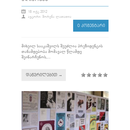
18 ᲝᲥᲢ 2012
ᲐᲕᲢᲝᲠᲘ: ᲨᲝᲠᲔᲜᲐ ᲚᲐᲗᲐᲗᲘᲐ
0 ᲙᲝᲛᲔᲜᲢᲐᲠᲘ
მიხეილ სააკაშვილს შეუძლია პრეზიდენტის
თანამდებობა მომავალ წლამდე
შეინარჩუნოს,...
ᲓᲐᲬᲕᲠᲘᲚᲔᲑᲘᲗ →