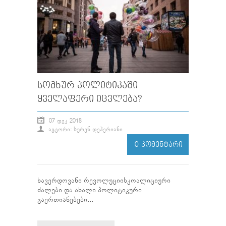
ᲡᲝᲛᲮᲣᲠ ᲞᲝᲚᲘᲢᲘᲙᲐᲨᲘ
ᲧᲕᲔᲚᲐᲤᲔᲠᲘ ᲘᲪᲕᲚᲔᲑᲐ?
07 ᲓᲔᲙ 2018
ᲐᲕᲢᲝᲠᲘ: ᲡᲣᲠᲔᲜ ᲓᲔᲰᲔᲠᲘᲐᲜᲘ
0 ᲙᲝᲛᲔᲜᲢᲐᲠᲘ
ხავერდოვანი რევოლუციისკოალიციური
ძალები და ახალი პოლიტიკური
გაერთიანებები...