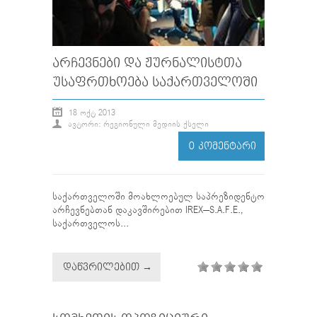
ᲐᲠᲩᲔᲕᲜᲔᲑᲘ ᲓᲐ ᲟᲣᲠᲜᲐᲚᲘᲡᲢᲗᲐ
ᲣᲡᲐᲤᲠᲗᲮᲝᲔᲑᲐ ᲡᲐᲥᲐᲠᲗᲕᲔᲚᲝᲨᲘ
18 ᲝᲥᲢ 2013
ᲐᲕᲢᲝᲠᲘ: ᲠᲔᲒᲘᲝᲜᲣᲚᲘ ᲛᲔᲓᲘᲘᲡ ᲥᲡᲔᲚᲘ
0 ᲙᲝᲛᲔᲜᲢᲐᲠᲘ
საქართველოში მოახლოებულ საპრეზიდენტო
არჩევნებთან დაკავშირებით IREX–S.A.F.E.,
საქართველოს...
ᲓᲐᲬᲕᲠᲘᲚᲔᲑᲘᲗ →