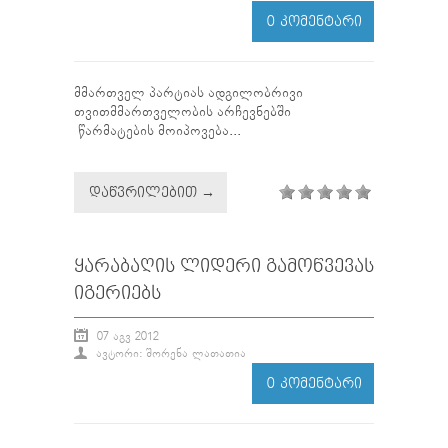
0 ᲙᲝᲛᲔᲜᲢᲐᲠᲘ
მმართველ პარტიას ადგილობრივი
თვითმმართველობის არჩევნებში
წარმატების მოიპოვება...
ᲓᲐᲬᲕᲠᲘᲚᲔᲑᲘᲗ →
ᲧᲐᲠᲐᲑᲐᲦᲘᲡ ᲚᲘᲓᲔᲠᲘ ᲒᲐᲛᲝᲬᲕᲔᲕᲐᲡ
ᲘᲒᲔᲠᲘᲔᲑᲡ
07 ᲐᲒᲕ 2012
ᲐᲕᲢᲝᲠᲘ: ᲨᲝᲠᲔᲜᲐ ᲚᲐᲗᲐᲗᲘᲐ
0 ᲙᲝᲛᲔᲜᲢᲐᲠᲘ