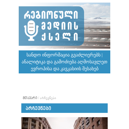
ᲡᲐᲜᲓᲝ ᲘᲜᲤᲝᲠᲛᲐᲪᲘᲐ ᲒᲕᲐᲫᲚᲘᲔᲠᲔᲑᲡ |
ᲐᲜᲐᲚᲘᲢᲘᲙᲐ ᲓᲐ ᲒᲐᲛᲝᲫᲘᲔᲑᲐ ᲐᲦᲛᲝᲡᲐᲕᲚᲔᲗ
ᲔᲕᲠᲝᲞᲘᲡᲐ ᲓᲐ ᲙᲐᲕᲙᲐᲡᲘᲘᲡ ᲨᲔᲡᲐᲮᲔᲑ
ᲛᲗᲐᲕᲐᲠᲘ
/
ᲐᲠᲩᲔᲕᲜᲔᲑᲘ
ᲐᲠᲩᲔᲕᲜᲔᲑᲘ