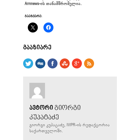
Armnews-ის თანამშრომელია.
ᲒᲐᲐᲖᲘᲐᲠᲔ:
ᲒᲐᲐᲖᲘᲐᲠᲔ
ᲒᲘᲝᲠᲒᲘ
ᲐᲕᲢᲝᲠᲘ
ᲙᲣᲞᲐᲢᲐᲫᲔ
გიორგი კუპატაძე, IWPR-ის რედაქტორია
საქართველოში.