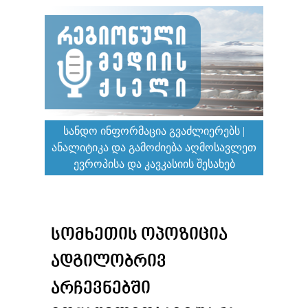
ᲡᲐᲜᲓᲝ ᲘᲜᲤᲝᲠᲛᲐᲪᲘᲐ ᲒᲕᲐᲫᲚᲘᲔᲠᲔᲑᲡ |
ᲐᲜᲐᲚᲘᲢᲘᲙᲐ ᲓᲐ ᲒᲐᲛᲝᲫᲘᲔᲑᲐ ᲐᲦᲛᲝᲡᲐᲕᲚᲔᲗ
ᲔᲕᲠᲝᲞᲘᲡᲐ ᲓᲐ ᲙᲐᲕᲙᲐᲡᲘᲘᲡ ᲨᲔᲡᲐᲮᲔᲑ
ᲡᲝᲛᲮᲔᲗᲘᲡ ᲝᲞᲝᲖᲘᲪᲘᲐ
ᲐᲓᲒᲘᲚᲝᲑᲠᲘᲕ
ᲐᲠᲩᲔᲕᲜᲔᲑᲨᲘ