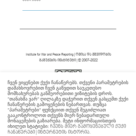
Institute for War and Peace Reporting
|
ომისა და მშვიდობის
გაშუქების ინსტიტუტი
| © 2007-2022
ჩვენ ვიყენებთ ქუქი ჩანაწერებს. თქვენი პარამეტრების
ვებგვერდის ფორმა და შინაარსი დაცულია
Creative
დამახსოვრებით ჩვენ გაწვდით საუკეთესო
Commons-ის არაკომერციული 4.0 საერთაშორისო
მომსახურებას განმეორებითი ვიზიტების დროს.
.
ლიცენზიის ფარგლებში
"თანახმა ვარ" ღილაკზე დაჭერით თქვენ გასცემთ ქუქი
ჩანაწერების გამოყენების ნებართვას. თუმცა
"პარამეტრები" ფუნქციით თქვენ შეგიძლიათ
გააკონტროლოთ თქვენს მიერ ნებადართული
მონაცემების გაზიარება. მეტი ინფორმაციისთვის
იხილეთ სტატიები:
ჩვენს მიერ გამოყენებული ქუქი
ჩანაწერები
| ინტერნეტის ისტორია.