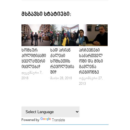
ᲛᲡᲒᲐᲕᲡᲘ ᲡᲢᲐᲢᲘᲔᲑᲘ:
სომხურ
სად არიან
არჩევნები
პოლიტიკაში
ქალები
საქართველ
ყველაფერი
სომხეთის
ოში და მისი
იცვლება?
რევოლუცია
გავლენა
ში?
რეგიონზე
ᲓᲔᲙᲔᲛᲑᲔᲠᲘ 7,
2018
ᲛᲐᲘᲡᲘ 28, 2018
ᲝᲥᲢᲝᲛᲑᲔᲠᲘ 27,
2013
Translate
Powered by