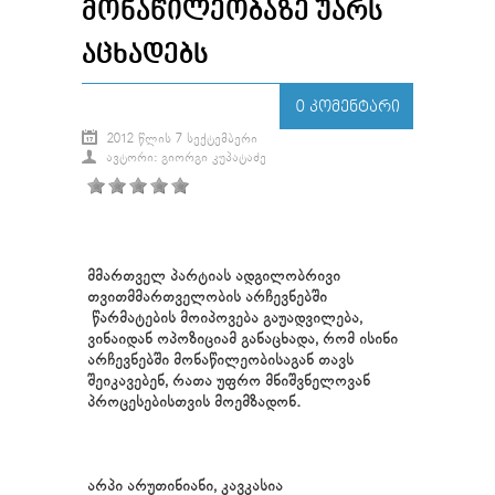
ᲛᲝᲜᲐᲬᲘᲚᲔᲝᲑᲐᲖᲔ ᲣᲐᲠᲡ
ᲐᲪᲮᲐᲓᲔᲑᲡ
0 ᲙᲝᲛᲔᲜᲢᲐᲠᲘ
2012 ᲬᲚᲘᲡ 7 ᲡᲔᲥᲢᲔᲛᲑᲔᲠᲘ
ᲐᲕᲢᲝᲠᲘ: ᲒᲘᲝᲠᲒᲘ ᲙᲣᲞᲐᲢᲐᲫᲔ
მმართველ პარტიას ადგილობრივი
თვითმმართველობის არჩევნებში
წარმატების მოიპოვება გაუადვილება,
ვინაიდან
ოპოზიციამ განაცხადა, რომ ისინი
არჩევნებში მონაწილეობისაგან თავს
შეიკავებენ, რათა
უფრო მნიშვნელოვან
პროცესებისთვის მოემზადონ
.
არპი არუთინიანი, კავკასია