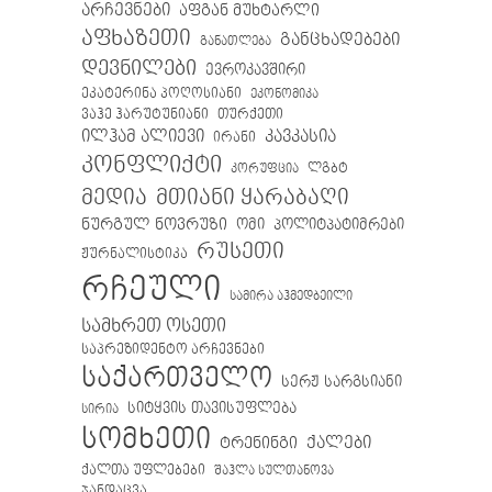
არჩევნები
აფგან მუხტარლი
აფხაზეთი
განცხადებები
განათლება
დევნილები
ევროკავშირი
ეკატერინა პოღოსიანი
ეკონომიკა
თურქეთი
ვაჰე ჰარუტუნიანი
ილჰამ ალიევი
კავკასია
ირანი
კონფლიქტი
ლგბტ
კორუფცია
მთიანი ყარაბაღი
მედია
ნურგულ ნოვრუზი
ომი
პოლიტპატიმრები
რუსეთი
ჟურნალისტიკა
რჩეული
სამირა აჰმედბეილი
სამხრეთ ოსეთი
საპრეზიდენტო არჩევნები
საქართველო
სერჟ სარგსიანი
სიტყვის თავისუფლება
სირია
სომხეთი
ქალები
ტრენინგი
ქალთა უფლებები
შაჰლა სულთანოვა
ჯანდაცვა