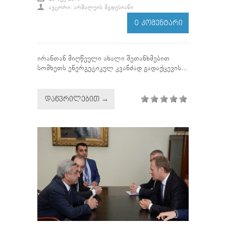
ᲐᲕᲢᲝᲠᲘ: ᲐᲠᲨᲐᲚᲣᲘᲡ ᲛᲒᲓᲔᲡᲘᲐᲜᲘ
0 ᲙᲝᲛᲔᲜᲢᲐᲠᲘ
ირანთან მიღწეული ახალი შეთანხმებით
სომხეთს ენერგეტიკულ კვანძად გადაქცევის...
ᲓᲐᲬᲕᲠᲘᲚᲔᲑᲘᲗ →