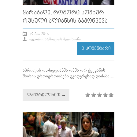
ᲧᲐᲠᲐᲑᲐᲦᲘ, ᲠᲝᲒᲝᲠᲪ ᲡᲝᲛᲮᲣᲠ-
ᲠᲣᲡᲣᲚᲘ ᲐᲚᲘᲐᲜᲡᲘᲡ ᲒᲐᲛᲝᲬᲕᲔᲕᲐ
19 ᲛᲐᲘ 2016
ᲐᲕᲢᲝᲠᲘ: ᲐᲠᲨᲐᲚᲣᲘᲡ ᲛᲒᲓᲔᲡᲘᲐᲜᲘ
0 ᲙᲝᲛᲔᲜᲢᲐᲠᲘ
აპრილის ოთხდღიანმა ომმა ორ ქვეყანას
შორის ურთიერთობები უკიდურესად დაძაბა....
ᲓᲐᲬᲕᲠᲘᲚᲔᲑᲘᲗ →