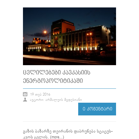
ᲪᲕᲚᲘᲚᲔᲑᲔᲑᲘ ᲙᲐᲕᲙᲐᲡᲘᲘᲡ
ᲔᲜᲔᲠᲒᲝᲞᲝᲚᲘᲢᲘᲙᲐᲨᲘ
19 ᲗᲔᲑ 2016
ᲐᲕᲢᲝᲠᲘ: ᲐᲠᲨᲐᲚᲣᲘᲡ ᲛᲒᲓᲔᲡᲘᲐᲜᲘ
0 ᲙᲝᲛᲔᲜᲢᲐᲠᲘ
გაზის ბაზარზე თეირანის დაბრუნება სტატუს-
კვოს ცვლის. (more…)