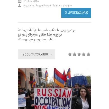
31 ᲛᲐᲘ 2016
ᲐᲕᲢᲝᲠᲘ: ᲠᲔᲒᲘᲝᲜᲣᲚᲘ ᲛᲔᲓᲘᲘᲡ ᲥᲡᲔᲚᲘ
0 ᲙᲝᲛᲔᲜᲢᲐᲠᲘ
პარლამენტისთვის განსახილველად
გადაცემული კანონპროექტი
პროვოკაციულად იქნა...
ᲓᲐᲬᲕᲠᲘᲚᲔᲑᲘᲗ →