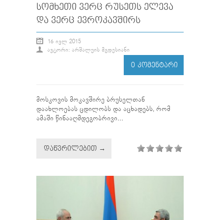
ᲡᲝᲛᲮᲔᲗᲘ ᲕᲔᲠᲪ ᲠᲣᲡᲔᲗᲡ ᲔᲚᲔᲕᲐ
ᲓᲐ ᲕᲔᲠᲪ ᲔᲕᲠᲝᲙᲐᲕᲨᲘᲠᲡ
16 ᲘᲕᲚ 2015
ᲐᲕᲢᲝᲠᲘ: ᲐᲠᲨᲐᲚᲣᲘᲡ ᲛᲒᲓᲔᲡᲘᲐᲜᲘ
0 ᲙᲝᲛᲔᲜᲢᲐᲠᲘ
მოსკოვის მოკავშირე ბრუსელთან
დაახლოებას ცდილობს და აცხადებს, რომ
ამაში წინააღმდეგობრივი...
ᲓᲐᲬᲕᲠᲘᲚᲔᲑᲘᲗ →