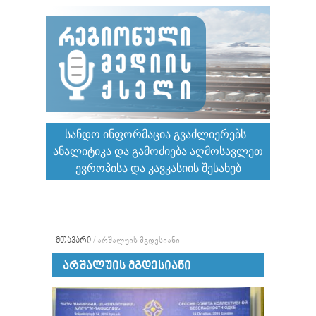
ᲡᲐᲜᲓᲝ ᲘᲜᲤᲝᲠᲛᲐᲪᲘᲐ ᲒᲕᲐᲫᲚᲘᲔᲠᲔᲑᲡ |
ᲐᲜᲐᲚᲘᲢᲘᲙᲐ ᲓᲐ ᲒᲐᲛᲝᲫᲘᲔᲑᲐ ᲐᲦᲛᲝᲡᲐᲕᲚᲔᲗ
ᲔᲕᲠᲝᲞᲘᲡᲐ ᲓᲐ ᲙᲐᲕᲙᲐᲡᲘᲘᲡ ᲨᲔᲡᲐᲮᲔᲑ
ᲛᲗᲐᲕᲐᲠᲘ
/
ᲐᲠᲨᲐᲚᲣᲘᲡ ᲛᲒᲓᲔᲡᲘᲐᲜᲘ
ᲐᲠᲨᲐᲚᲣᲘᲡ ᲛᲒᲓᲔᲡᲘᲐᲜᲘ