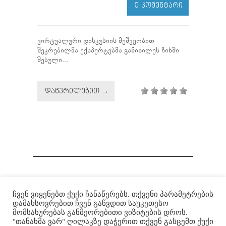
0 ᲙᲝᲛᲔᲜᲢᲐᲠᲘ
ვირტუალური დისკუსიის მეშვეობით
შეკრებილმა ექსპერტებმა განიხილეს ჩიხში
შესული...
ᲓᲐᲬᲕᲠᲘᲚᲔᲑᲘᲗ →
ჩვენ ვიყენებთ ქუქი ჩანაწერებს. თქვენი პარამეტრების
Institute for War and Peace Reporting
|
ომისა და მშვიდობის
დამახსოვრებით ჩვენ გაწვდით საუკეთესო
გაშუქების ინსტიტუტი
| © 2007-2022
მომსახურებას განმეორებითი ვიზიტების დროს.
"თანახმა ვარ" ღილაკზე დაჭერით თქვენ გასცემთ ქუქი