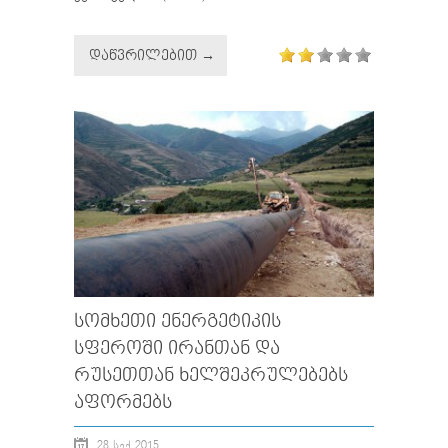
ᲓᲐᲬᲕᲠᲘᲚᲔᲑᲘᲗ →
ᲡᲝᲛᲮᲔᲗᲘ ᲔᲜᲔᲠᲒᲔᲢᲘᲙᲘᲡ
ᲡᲤᲔᲠᲝᲨᲘ ᲘᲠᲐᲜᲗᲐᲜ ᲓᲐ
ᲠᲣᲡᲔᲗᲗᲐᲜ ᲮᲔᲚᲨᲔᲙᲠᲣᲚᲔᲑᲔᲑᲡ
ᲐᲤᲝᲠᲛᲔᲑᲡ
28 ᲡᲔᲥ 2015