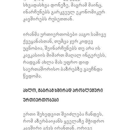
სხვადასხვა დონეზე, მაგრამ მაინც,
ინარჩუნებს გარკვეულ ეკონომიკურ
კავშირებს რუსეთთან.
ირანმა ურთიერთობები ააგო სამივე
ქვეყანასთან, თუმცა ჯერ კიდევ
უცნობია, შეინარჩუნებს თუ არა ის
კავკასიის მიმართ მაღალ ინტერესს,
რადგან ახლა მას უფრო დიდ
საერთაშორისო ბაზრებზე გაუჩნდა
წვდომა.
ᲐᲮᲚᲝ, ᲛᲐᲒᲠᲐᲛ ᲮᲨᲘᲠᲐᲓ ᲞᲠᲝᲑᲚᲔᲛᲣᲠᲘ
ᲣᲠᲗᲘᲔᲠᲗᲝᲑᲔᲑᲘ
ერთი შეხედვით შეიძლება ჩანდეს,
რომ აზერბაიჯანს ყველაზე მჭიდრო
კავშირი აქვს ირანთან. ორივე