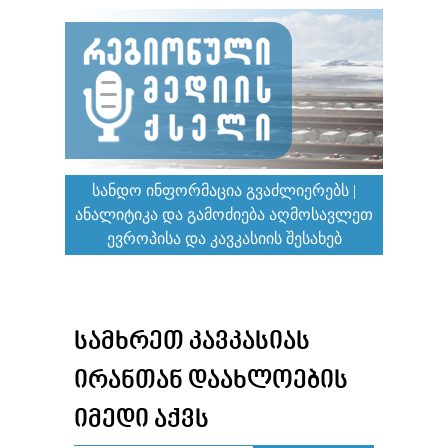
ᲡᲐᲜᲓᲝ ᲘᲜᲤᲝᲠᲛᲐᲪᲘᲐ ᲒᲕᲐᲫᲚᲘᲔᲠᲔᲑᲡ |
ᲐᲜᲐᲚᲘᲢᲘᲙᲐ ᲓᲐ ᲒᲐᲛᲝᲫᲘᲔᲑᲐ ᲐᲦᲛᲝᲡᲐᲕᲚᲔᲗ
ᲔᲕᲠᲝᲞᲘᲡᲐ ᲓᲐ ᲙᲐᲕᲙᲐᲡᲘᲘᲡ ᲨᲔᲡᲐᲮᲔᲑ
ᲡᲐᲛᲮᲠᲔᲗ ᲙᲐᲕᲙᲐᲡᲘᲐᲡ
ᲘᲠᲐᲜᲗᲐᲜ ᲓᲐᲐᲮᲚᲝᲔᲑᲘᲡ
ᲘᲛᲔᲓᲘ ᲐᲥᲕᲡ