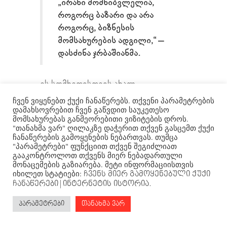
„ირანი მომხიბვლელია,
როგორც ბაზარი და არა
როგორც, ბიზნესის
მომსახურების ადგილი,“ –
დასძინა ჯრბაშიანმა.
ეს სომხეთისთვის ახალ
შესაძლებლობებს გახსნის, „თუმცა
ჩვენ ვიყენებთ ქუქი ჩანაწერებს. თქვენი პარამეტრების
იმუშავებს თუ არა სქემა
დამახსოვრებით ჩვენ გაწვდით საუკეთესო
მომსახურებას განმეორებითი ვიზიტების დროს.
დამოკიდებულია სომხური მხარის
"თანახმა ვარ" ღილაკზე დაჭერით თქვენ გასცემთ ქუქი
ინიციატივებზე,“- დასძინა მან.
ჩანაწერების გამოყენების ნებართვას. თუმცა
"პარამეტრები" ფუნქციით თქვენ შეგიძლიათ
გააკონტროლოთ თქვენს მიერ ნებადართული
რაც შეეხება ვაჭრობის სფეროს,
მონაცემების გაზიარება. მეტი ინფორმაციისთვის
სომეხი ექსპერტები ნაკლებად
იხილეთ სტატიები:
ჩვენს მიერ გამოყენებული ქუქი
ოპტიმისტურები არიან.
ჩანაწერები
| ინტერნეტის ისტორია.
პარამეტრები
თანახმა ვარ
სავაჭრო მოცულობა სომხეთსა და
ირანს შორის უმნიშვნელოა.