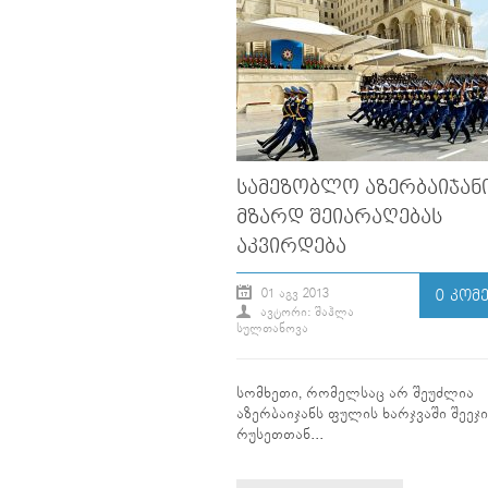
ᲡᲐᲛᲔᲖᲝᲑᲚᲝ ᲐᲖᲔᲠᲑᲐᲘᲯᲐᲜ
ᲛᲖᲐᲠᲓ ᲨᲔᲘᲐᲠᲐᲦᲔᲑᲐᲡ
ᲐᲙᲕᲘᲠᲓᲔᲑᲐ
01 ᲐᲒᲕ 2013
0 ᲙᲝᲛ
ᲐᲕᲢᲝᲠᲘ: ᲨᲐᲰᲚᲐ
ᲡᲣᲚᲗᲐᲜᲝᲕᲐ
სომხეთი, რომელსაც არ შეუძლია
აზერბაიჯანს ფულის ხარჯვაში შეეჯ
რუსეთთან...