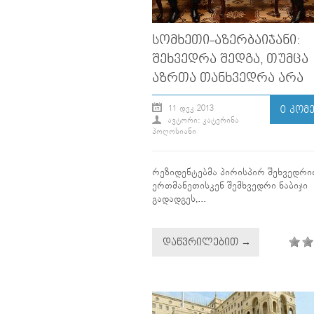
ᲡᲝᲛᲮᲔᲗᲘ-ᲐᲖᲔᲠᲑᲐᲘᲯᲐᲜᲘ:
ᲨᲔᲮᲕᲔᲓᲠᲐ ᲨᲔᲓᲒᲐ, ᲗᲣᲛᲪᲐ
ᲐᲖᲠᲗᲐ ᲗᲐᲜᲮᲕᲔᲓᲠᲐ ᲐᲠᲐ
11 ᲓᲔᲙ 2013
0 ᲙᲝᲛ
ᲐᲕᲢᲝᲠᲘ: ᲙᲐᲢᲔᲠᲘᲜᲐ
ᲞᲝᲦᲝᲡᲘᲐᲜᲘ
რეზიდენტებმა პირისპირ შეხვედრ
ერთმანეთისკენ შემხვედრი ნაბიჯი
გადადგეს,...
ᲓᲐᲬᲕᲠᲘᲚᲔᲑᲘᲗ →