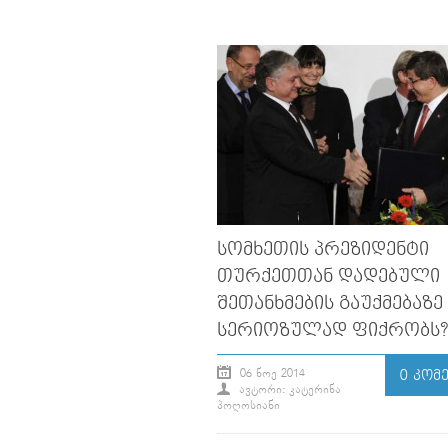
ᲡᲝᲛᲮᲔᲗᲘᲡ ᲞᲠᲔᲖᲘᲓᲔᲜᲢᲘ
ᲗᲣᲠᲥᲔᲗᲗᲐᲜ ᲓᲐᲓᲔᲑᲣᲚᲘ
ᲨᲔᲗᲐᲜᲮᲛᲔᲑᲘᲡ ᲒᲐᲣᲥᲛᲔᲑᲐᲖᲔ
ᲡᲔᲠᲘᲝᲖᲣᲚᲐᲓ ᲤᲘᲥᲠᲝᲑᲡ?
06 ᲜᲝᲔ 2014
0 ᲙᲝᲛ
ᲐᲕᲢᲝᲠᲘ: ᲙᲐᲢᲔᲠᲘᲜᲐ
ᲞᲝᲦᲝᲡᲘᲐᲜᲘ