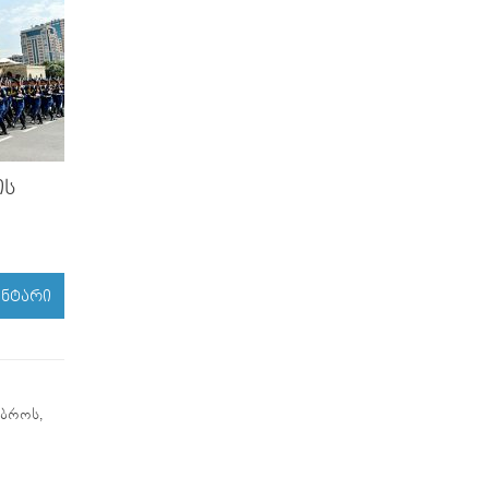
ᲘᲡ
ᲔᲜᲢᲐᲠᲘ
იბროს,