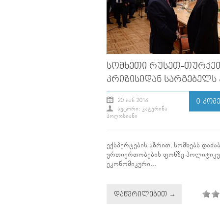
ᲡᲝᲛᲮᲔᲗᲘ ᲠᲣᲡᲔᲗ-ᲗᲣᲠᲥᲔ
ᲙᲠᲘᲖᲘᲡᲘᲓᲐᲜ ᲡᲐᲠᲒᲔᲑᲔᲚᲡ
20 ᲘᲐᲜ 2016
0 ᲙᲝᲛ
ᲐᲕᲢᲝᲠᲘ: ᲙᲐᲢᲔᲠᲘᲜᲐ
ᲞᲝᲦᲝᲡᲘᲐᲜᲘ
ექსპერტების აზრით, სომხებს დაძა
ურთიერთობების ფონზე პოლიტიკუ
ეკონომიკური...
ᲓᲐᲬᲕᲠᲘᲚᲔᲑᲘᲗ →