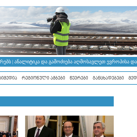
ᲔᲑᲡ | ᲐᲜᲐᲚᲘᲢᲘᲙᲐ ᲓᲐ ᲒᲐᲛᲝᲫᲘᲔᲑᲐ ᲐᲦᲛᲝᲡᲐᲕᲚᲔᲗ ᲔᲕᲠᲝᲞᲘᲡᲐ ᲓᲐ Კ
ᲘᲛᲔᲓᲘᲐ
ᲠᲔᲒᲘᲝᲜᲣᲚᲘ ᲐᲛᲑᲔᲑᲘ
ᲬᲔᲕᲠᲔᲑᲘ
ᲒᲐᲜᲪᲮᲐᲓᲔᲑᲔᲑᲘ
ᲛᲔᲓ