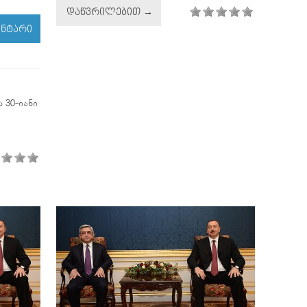
ᲓᲐᲬᲕᲠᲘᲚᲔᲑᲘᲗ →
ᲔᲜᲢᲐᲠᲘ
 30-იანი