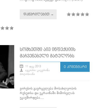
ᲓᲐᲬᲕᲠᲘᲚᲔᲑᲘᲗ →
ᲡᲝᲛᲮᲔᲗᲨᲘ ᲐᲘᲕ ᲘᲜᲤᲔᲥᲪᲘᲘᲡ
ᲛᲐᲩᲕᲔᲜᲔᲑᲔᲚᲘ ᲛᲐᲢᲣᲚᲝᲑᲡ
11 ᲓᲔᲙ 2013
0 ᲙᲝᲛᲔᲜᲢᲐᲠᲘ
ᲐᲕᲢᲝᲠᲘ: ᲙᲐᲢᲔᲠᲘᲜᲐ
ᲞᲝᲦᲝᲡᲘᲐᲜᲘ
ვირუსის გავრცელება მოსახლეობის
რუსეთსა და უკრაინაში მიმოსვლას
უკავშირდება....