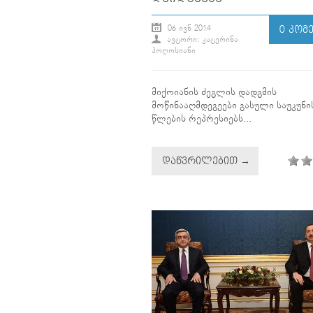
06 ᲘᲕᲜ 2014
0 ᲙᲝᲛ
ᲐᲕᲢᲝᲠᲘ: ᲙᲐᲢᲔᲠᲘᲜᲐ
ᲞᲝᲦᲝᲡᲘᲐᲜᲘ
მიქოიანის ძეგლის დადგმის
მოწინააღმდეგეები გასული საუკუნის
წლების რეპრესიებს...
ᲓᲐᲬᲕᲠᲘᲚᲔᲑᲘᲗ →