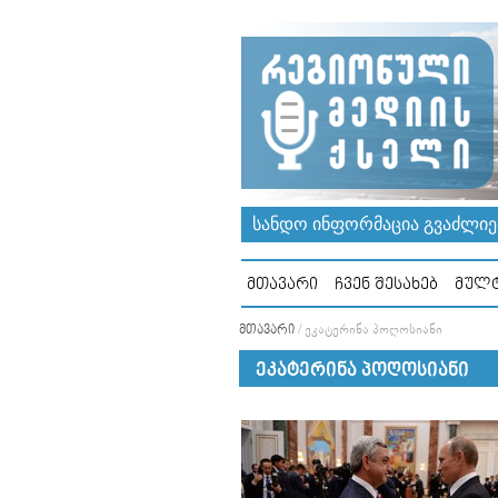
ᲡᲐᲜᲓᲝ ᲘᲜᲤᲝᲠᲛᲐᲪᲘᲐ ᲒᲕᲐᲫᲚᲘᲔᲠ
ᲛᲗᲐᲕᲐᲠᲘ
ᲩᲕᲔᲜ ᲨᲔᲡᲐᲮᲔᲑ
ᲛᲣᲚᲢ
ᲛᲗᲐᲕᲐᲠᲘ
/
ᲔᲙᲐᲢᲔᲠᲘᲜᲐ ᲞᲝᲦᲝᲡᲘᲐᲜᲘ
ᲔᲙᲐᲢᲔᲠᲘᲜᲐ ᲞᲝᲦᲝᲡᲘᲐᲜᲘ