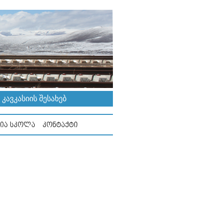
ᲐᲕᲙᲐᲡᲘᲘᲡ ᲨᲔᲡᲐᲮᲔᲑ
ᲘᲐ ᲡᲙᲝᲚᲐ
ᲙᲝᲜᲢᲐᲥᲢᲘ