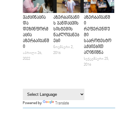
ვაქცინაცია
აზერბაიჯანი
აზერბაიჯანშ
და
ს ჯანდაცვის
ი
დეზინფორმ
სისტემის
რეფერენდუ
აცია
ნაკლოვანებ
მი
აზერბაიჯანშ
ები
საპროტესტო
ი
აქციებით
ᲜᲝᲔᲛᲑᲔᲠᲘ 2,
აღინიშნა
ᲐᲞᲠᲘᲚᲘ 26,
2016
2022
ᲡᲔᲥᲢᲔᲛᲑᲔᲠᲘ 25,
2016
Translate
Powered by