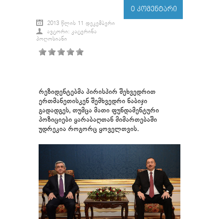
0 ᲙᲝᲛᲔᲜᲢᲐᲠᲘ
2013 ᲬᲚᲘᲡ 11 ᲓᲔᲙᲔᲛᲑᲔᲠᲘ
ᲐᲕᲢᲝᲠᲘ: ᲙᲐᲢᲔᲠᲘᲜᲐ
ᲞᲝᲦᲝᲡᲘᲐᲜᲘ
რეზიდენტებმა პირისპირ შეხვედრით
ერთმანეთისკენ შემხვედრი ნაბიჯი
გადადგეს, თუმცა მათი ფუნდამენტური
პოზიციები ყარაბაღთან მიმართებაში
უდრეკია როგორც ყოველთვის.