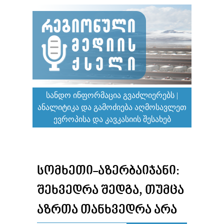
ᲡᲐᲜᲓᲝ ᲘᲜᲤᲝᲠᲛᲐᲪᲘᲐ ᲒᲕᲐᲫᲚᲘᲔᲠᲔᲑᲡ |
ᲐᲜᲐᲚᲘᲢᲘᲙᲐ ᲓᲐ ᲒᲐᲛᲝᲫᲘᲔᲑᲐ ᲐᲦᲛᲝᲡᲐᲕᲚᲔᲗ
ᲔᲕᲠᲝᲞᲘᲡᲐ ᲓᲐ ᲙᲐᲕᲙᲐᲡᲘᲘᲡ ᲨᲔᲡᲐᲮᲔᲑ
ᲡᲝᲛᲮᲔᲗᲘ-ᲐᲖᲔᲠᲑᲐᲘᲯᲐᲜᲘ:
ᲨᲔᲮᲕᲔᲓᲠᲐ ᲨᲔᲓᲒᲐ, ᲗᲣᲛᲪᲐ
ᲐᲖᲠᲗᲐ ᲗᲐᲜᲮᲕᲔᲓᲠᲐ ᲐᲠᲐ