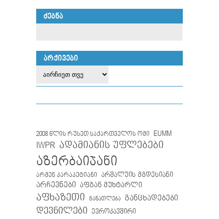
ᲫᲔᲑᲜᲐ
ᲐᲠᲥᲘᲕᲔᲑᲘ
EUMM
2008 წლის რუსეთ საქართველოს ომი
IWPR
ადამიანის უფლებები
აზერბაიჯანი
არმენ კარაპეტიანი
არშალუის მგდესიანი
არჩევნები
აფგან მუხტარლი
აფხაზეთი
განცხადებები
განათლება
დევნილები
ევროკავშირი