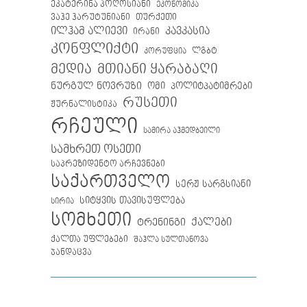
ეკატერინა პოღოსიანი
ეკონომიკა
თურქეთი
ვაჰე ჰარუტუნიანი
ილჰამ ალიევი
კავკასია
ირანი
კონფლიქტი
ლგბტ
კორუფცია
მთიანი ყარაბაღი
მედია
ნურგულ ნოვრუზი
ომი
პოლიტპატიმრები
რუსეთი
ჟურნალისტიკა
რჩეული
სამირა აჰმედბეილი
სამხრეთ ოსეთი
საპრეზიდენტო არჩევნები
საქართველო
სერჟ სარგსიანი
სიტყვის თავისუფლება
სირია
სომხეთი
ქალები
ტრენინგი
ქალთა უფლებები
შაჰლა სულთანოვა
ჯანდაცვა