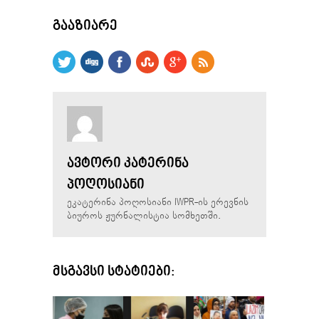
ᲒᲐᲐᲖᲘᲐᲠᲔ
ᲐᲕᲢᲝᲠᲘ ᲙᲐᲢᲔᲠᲘᲜᲐ
ᲞᲝᲦᲝᲡᲘᲐᲜᲘ
ეკატერინა პოღოსიანი IWPR-ის ერევნის
ბიუროს ჟურნალისტია სომხეთში.
ᲛᲡᲒᲐᲕᲡᲘ ᲡᲢᲐᲢᲘᲔᲑᲘ: