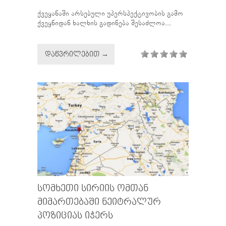
ქვეყანაში არსებული უპერსპექტივობის გამო
ქვეყნიდან ხალხის გადინება შესაძლოა...
ᲓᲐᲬᲕᲠᲘᲚᲔᲑᲘᲗ →
ᲡᲝᲛᲮᲔᲗᲘ ᲡᲘᲠᲘᲘᲡ ᲝᲛᲗᲐᲜ
ᲛᲘᲛᲐᲠᲗᲔᲑᲐᲨᲘ ᲜᲔᲘᲢᲠᲐᲚᲣᲠ
ᲞᲝᲖᲘᲪᲘᲐᲡ ᲘᲭᲔᲠᲡ