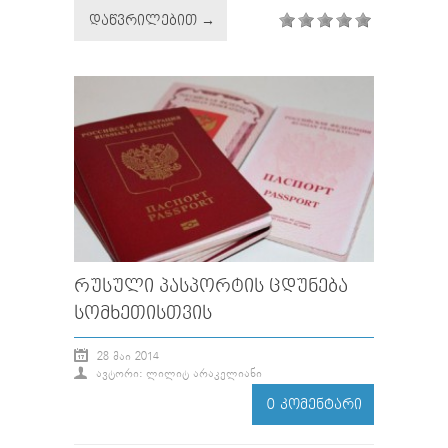
ᲓᲐᲬᲕᲠᲘᲚᲔᲑᲘᲗ →
ᲠᲣᲡᲣᲚᲘ ᲞᲐᲡᲞᲝᲠᲢᲘᲡ ᲪᲓᲣᲜᲔᲑᲐ
ᲡᲝᲛᲮᲔᲗᲘᲡᲗᲕᲘᲡ
28 ᲛᲐᲘ 2014
ᲐᲕᲢᲝᲠᲘ: ᲚᲘᲚᲘᲢ ᲐᲠᲐᲙᲔᲚᲘᲐᲜᲘ
0 ᲙᲝᲛᲔᲜᲢᲐᲠᲘ