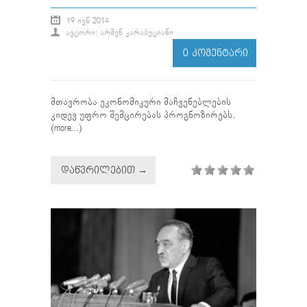
19 ᲘᲕᲜ 2014
ᲐᲕᲢᲝᲠᲘ: ᲐᲠᲛᲔᲜ ᲙᲐᲠᲐᲞᲔᲢᲘᲐᲜᲘ
0 ᲙᲝᲛᲔᲜᲢᲐᲠᲘ
მთავრობა ეკონომიკური მაჩვენებლების
კიდევ უფრო შემცირებას პროგნოზირებს.
(more…)
ᲓᲐᲬᲕᲠᲘᲚᲔᲑᲘᲗ →