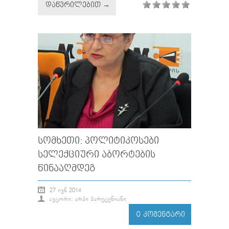
ᲓᲐᲬᲕᲠᲘᲚᲔᲑᲘᲗ →
ᲡᲝᲛᲮᲔᲗᲘ: ᲞᲝᲚᲘᲢᲘᲙᲝᲡᲔᲑᲘ
ᲡᲔᲚᲔᲥᲪᲘᲣᲠᲘ ᲐᲑᲝᲠᲢᲔᲑᲘᲡ
ᲬᲘᲜᲐᲐᲦᲛᲓᲔᲒ
27 ᲘᲕᲜ 2014
ᲐᲕᲢᲝᲠᲘ: ᲐᲠᲞᲘ ᲰᲐᲠᲣᲢᲣᲜᲘᲐᲜᲘ
0 ᲙᲝᲛᲔᲜᲢᲐᲠᲘ