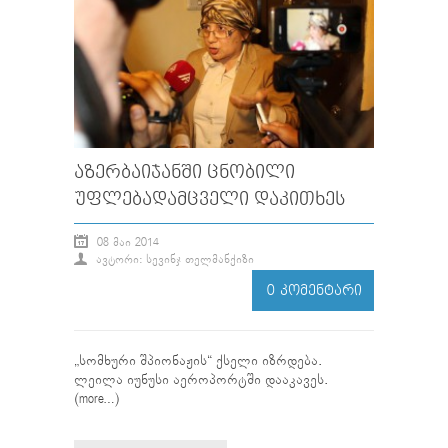
ᲐᲖᲔᲠᲑᲐᲘᲯᲐᲜᲨᲘ ᲪᲜᲝᲑᲘᲚᲘ
ᲣᲤᲚᲔᲑᲐᲓᲐᲛᲪᲕᲔᲚᲘ ᲓᲐᲙᲘᲗᲮᲔᲡ
08 ᲛᲐᲘ 2014
ᲐᲕᲢᲝᲠᲘ: ᲡᲔᲕᲘᲜᲯ ᲗᲔᲚᲛᲐᲜᲥᲘᲖᲘ
0 ᲙᲝᲛᲔᲜᲢᲐᲠᲘ
„სომხური შპიონაჟის“ ქსელი იზრდება.
ლეილა იუნუსი აეროპორტში დააკავეს.
(more…)