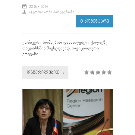
23 ᲛᲐᲘ 2014
ᲐᲕᲢᲝᲠᲘ: ᲐᲠᲞᲘ ᲰᲐᲠᲣᲢᲣᲜᲘᲐᲜᲘ
0 ᲙᲝᲛᲔᲜᲢᲐᲠᲘ
ეთნიკური სომხებით დასახლებულ ქალაქზე
თავდასხმის მიუხედავად, ოფიციალური
ერევანი...
ᲓᲐᲬᲕᲠᲘᲚᲔᲑᲘᲗ →