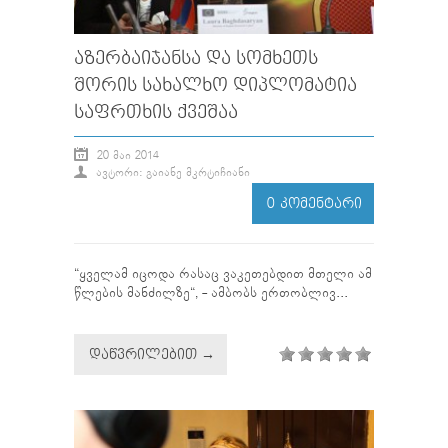
ᲐᲖᲔᲠᲑᲐᲘᲯᲐᲜᲡᲐ ᲓᲐ ᲡᲝᲛᲮᲔᲗᲡ
ᲨᲝᲠᲘᲡ ᲡᲐᲮᲐᲚᲮᲝ ᲓᲘᲞᲚᲝᲛᲐᲢᲘᲐ
ᲡᲐᲤᲠᲗᲮᲘᲡ ᲥᲕᲔᲨᲐᲐ
20 ᲛᲐᲘ 2014
ᲐᲕᲢᲝᲠᲘ: ᲒᲐᲘᲐᲜᲔ ᲛᲙᲠᲢᲘᲩᲘᲐᲜᲘ
0 ᲙᲝᲛᲔᲜᲢᲐᲠᲘ
“ყველამ იცოდა რასაც ვაკეთებდით მთელი ამ
წლების მანძილზე“, - ამბობს ერთობლივ...
ᲓᲐᲬᲕᲠᲘᲚᲔᲑᲘᲗ →