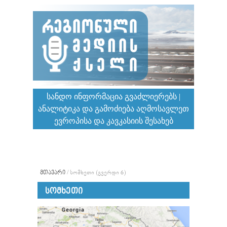
ᲡᲐᲜᲓᲝ ᲘᲜᲤᲝᲠᲛᲐᲪᲘᲐ ᲒᲕᲐᲫᲚᲘᲔᲠᲔᲑᲡ |
ᲐᲜᲐᲚᲘᲢᲘᲙᲐ ᲓᲐ ᲒᲐᲛᲝᲫᲘᲔᲑᲐ ᲐᲦᲛᲝᲡᲐᲕᲚᲔᲗ
ᲔᲕᲠᲝᲞᲘᲡᲐ ᲓᲐ ᲙᲐᲕᲙᲐᲡᲘᲘᲡ ᲨᲔᲡᲐᲮᲔᲑ
ᲛᲗᲐᲕᲐᲠᲘ
/
ᲡᲝᲛᲮᲔᲗᲘ
(ᲒᲕᲔᲠᲓᲘ 6)
ᲡᲝᲛᲮᲔᲗᲘ