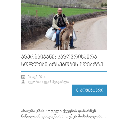
ᲐᲖᲔᲠᲑᲐᲘᲯᲐᲜᲘ: ᲡᲐᲖᲦᲕᲠᲘᲡᲞᲘᲠᲐ
ᲡᲝᲤᲚᲔᲑᲘ ᲐᲠᲡᲔᲑᲝᲑᲘᲡ ᲖᲦᲕᲐᲠᲖᲔ
04 ᲘᲕᲜ 2014
ᲐᲕᲢᲝᲠᲘ: ᲐᲤᲒᲐᲜ ᲛᲣᲮᲢᲐᲠᲚᲘ
0 ᲙᲝᲛᲔᲜᲢᲐᲠᲘ
ახალმა გზამ სოფელი ქვეყნის დანარჩენ
ნაწილთან დააკავშირა, თუმცა მოსახლეობა...