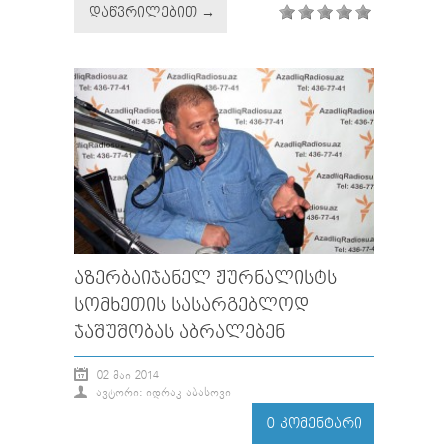
ᲓᲐᲬᲕᲠᲘᲚᲔᲑᲘᲗ →
ᲐᲖᲔᲠᲑᲐᲘᲯᲐᲜᲔᲚ ᲟᲣᲠᲜᲐᲚᲘᲡᲢᲡ
ᲡᲝᲛᲮᲔᲗᲘᲡ ᲡᲐᲡᲐᲠᲒᲔᲑᲚᲝᲓ
ᲯᲐᲨᲣᲨᲝᲑᲐᲡ ᲐᲑᲠᲐᲚᲔᲑᲔᲜ
02 ᲛᲐᲘ 2014
ᲐᲕᲢᲝᲠᲘ: ᲘᲓᲠᲐᲙ ᲐᲑᲐᲡᲝᲕᲘ
0 ᲙᲝᲛᲔᲜᲢᲐᲠᲘ