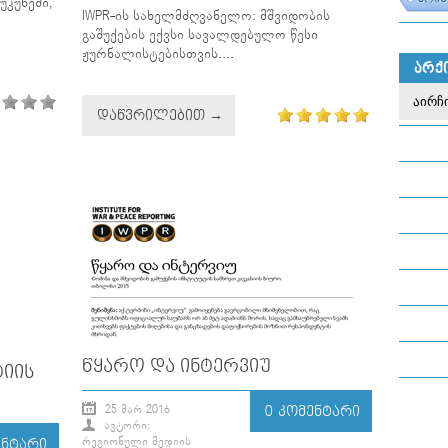
კუნეში,
IWPR-ის სახელმძღვანელო: მშვიდობის
გაშუქების ექვსი სავალდებულო წესი
ჟურნალისტებისთვის....
ᲐᲠᲥ
ᲓᲐᲬᲕᲠᲘᲚᲔᲑᲘᲗ →
ᲬᲧᲐᲠᲝ ᲓᲐ ᲘᲜᲢᲔᲠᲕᲘᲣ
ᲘᲘᲡ
25 ᲛᲐᲠ 2016
0 ᲙᲝᲛᲔᲜᲢᲐᲠᲘ
ᲐᲕᲢᲝᲠᲘ:
ᲠᲔᲒᲘᲝᲜᲣᲚᲘ ᲛᲔᲓᲘᲘᲡ
ᲔᲜᲢᲐᲠᲘ