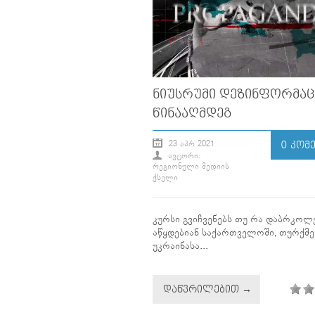
ᲜᲘᲣᲡᲠᲣᲛᲘ ᲓᲔᲖᲘᲜᲤᲝᲠᲛᲐᲪ
ᲬᲘᲜᲐᲐᲦᲛᲓᲔᲒ
23 ᲐᲞᲠ 2021
0 ᲙᲝᲛ
ᲐᲕᲢᲝᲠᲘ:
ᲠᲔᲒᲘᲝᲜᲣᲚᲘ ᲛᲔᲓᲘᲘᲡ
ᲥᲡᲔᲚᲘ
კურსი გვიჩვენებს თუ რა დაბრკოლ
აწყდებიან საქართველოში, თურქმე
უკრაინასა...
ᲓᲐᲬᲕᲠᲘᲚᲔᲑᲘᲗ →