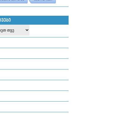
ᲘᲕᲔᲑᲘ