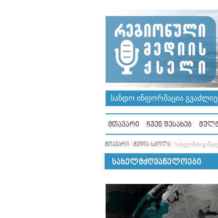
ᲡᲐᲜᲓᲝ ᲘᲜᲤᲝᲠᲛᲐᲪᲘᲐ ᲒᲕᲐᲫᲚᲘᲔᲠ
ᲛᲗᲐᲕᲐᲠᲘ
ᲩᲕᲔᲜ ᲨᲔᲡᲐᲮᲔᲑ
ᲛᲣᲚᲢ
ᲛᲗᲐᲕᲐᲠᲘ
/
ᲛᲔᲓᲘᲐ ᲡᲙᲝᲚᲐ
/
ᲡᲐᲮᲔᲚᲛᲫᲦᲕᲐᲜᲔ
ᲡᲐᲮᲔᲚᲛᲫᲦᲕᲐᲜᲔᲚᲝᲔᲑᲘ