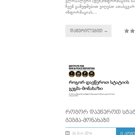
გლობალური (დეზ)ინფორმაციის საუ
ჩვენ გამუდმებით ვიღებთ ათასგვარ
ინფორმაციას,...
ᲓᲐᲬᲕᲠᲘᲚᲔᲑᲘᲗ →
ᲠᲝᲒᲝᲠ ᲓᲐᲕᲬᲔᲠᲝᲗ ᲡᲢᲐᲢ
ᲒᲔᲒᲛᲐ-ᲛᲝᲜᲐᲮᲐᲖᲘ
26 ᲛᲐᲠ 2016
0 ᲙᲝᲛ