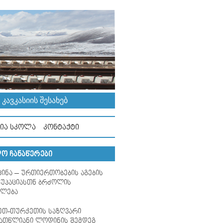
ᲐᲕᲙᲐᲡᲘᲘᲡ ᲨᲔᲡᲐᲮᲔᲑ
ᲘᲐ ᲡᲙᲝᲚᲐ
ᲙᲝᲜᲢᲐᲥᲢᲘ
Ო ᲩᲐᲜᲐᲬᲔᲠᲔᲑᲘ
ცინა – ურთიერთობების აგების
კუპაციასთნ ბრძოლის
უალება
ეთ-თურქეთის საზღვარი
ათწლიანი ლოდინის შემდეგ