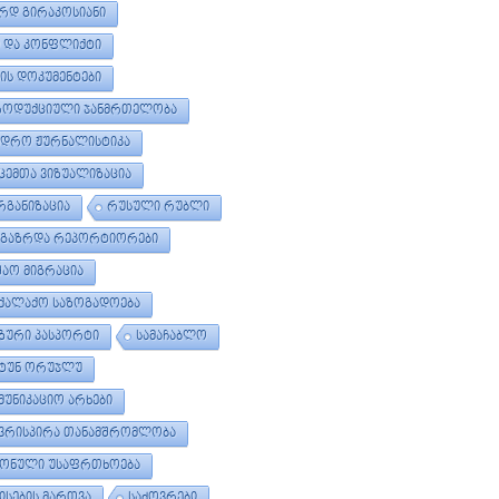
ᲠᲓ ᲒᲘᲠᲐᲙᲝᲡᲘᲐᲜᲘ
 ᲓᲐ ᲙᲝᲜᲤᲚᲘᲥᲢᲘ
ᲛᲘᲡ ᲓᲝᲙᲣᲛᲔᲜᲢᲔᲑᲘ
ᲠᲝᲓᲣᲥᲪᲘᲣᲚᲘ ᲯᲐᲜᲛᲠᲗᲔᲚᲝᲑᲐ
ᲔᲓᲠᲝ ᲟᲣᲠᲜᲐᲚᲘᲡᲢᲘᲙᲐ
ᲪᲔᲛᲗᲐ ᲕᲘᲖᲣᲐᲚᲘᲖᲐᲪᲘᲐ
ᲒᲐᲜᲘᲖᲐᲪᲘᲐ
ᲠᲣᲡᲣᲚᲘ ᲠᲣᲑᲚᲘ
ᲒᲐᲖᲠᲓᲐ ᲠᲔᲞᲝᲠᲢᲘᲝᲠᲔᲑᲘ
ᲨᲐᲝ ᲛᲘᲒᲠᲐᲪᲘᲐ
ᲥᲐᲚᲐᲥᲝ ᲡᲐᲖᲝᲒᲐᲓᲝᲔᲑᲐ
ᲖᲣᲠᲘ ᲞᲐᲡᲞᲝᲠᲢᲘ
ᲡᲐᲛᲐᲩᲐᲑᲚᲝ
ᲢᲣᲜ ᲝᲠᲣᲯᲚᲣ
ᲛᲣᲜᲘᲙᲐᲪᲘᲝ ᲐᲠᲮᲔᲑᲘ
ᲕᲠᲘᲡᲞᲘᲠᲐ ᲗᲐᲜᲐᲛᲨᲠᲝᲛᲚᲝᲑᲐ
ᲝᲜᲣᲚᲘ ᲣᲡᲐᲤᲠᲗᲮᲝᲔᲑᲐ
ᲘᲡᲔᲑᲘᲡ ᲛᲐᲠᲗᲕᲐ
ᲡᲐᲫᲝᲕᲠᲔᲑᲘ