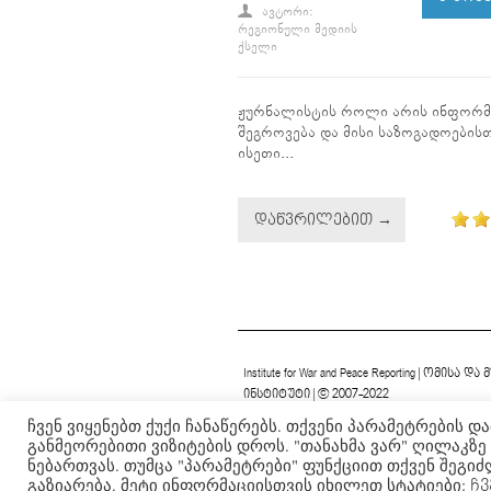
ᲐᲕᲢᲝᲠᲘ:
ᲠᲔᲒᲘᲝᲜᲣᲚᲘ ᲛᲔᲓᲘᲘᲡ
ᲥᲡᲔᲚᲘ
ჟურნალისტის როლი არის ინფორმ
შეგროვება და მისი საზოგადოების
ისეთი...
ᲓᲐᲬᲕᲠᲘᲚᲔᲑᲘᲗ →
Institute for War and Peace Reporting
|
ომისა და 
ინსტიტუტი
| © 2007-2022
ჩვენ ვიყენებთ ქუქი ჩანაწერებს. თქვენი პარამეტრების 
განმეორებითი ვიზიტების დროს. "თანახმა ვარ" ღილაკზე 
ნებართვას. თუმცა "პარამეტრები" ფუნქციით თქვენ შეგ
ვებგვერდის ფორმა და შინაარსი დაცულ
გაზიარება. მეტი ინფორმაციისთვის იხილეთ სტატიები:
ჩვ