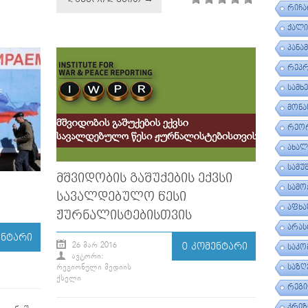
ᲠᲘᲩᲐ
ᲥᲐᲚᲘ
ᲞᲐᲜᲐ
ᲠᲔᲞ
ᲡᲐᲛᲮ
ᲛᲝᲜᲐ
ᲠᲔᲝᲠ
ᲐᲮᲐᲚ
ᲡᲐᲛᲣ
ᲛᲨᲕᲘᲓᲝᲑᲘᲡ ᲒᲐᲨᲣᲥᲔᲑᲘᲡ ᲔᲥᲕᲡᲘ
ᲡᲐᲛᲝ
ᲡᲐᲕᲐᲚᲓᲔᲑᲣᲚᲝ ᲬᲔᲡᲘ
ᲐᲤᲮᲐ
ᲟᲣᲠᲜᲐᲚᲘᲡᲢᲔᲑᲘᲡᲗᲕᲘᲡ
ᲐᲠᲐᲡ
ᲔᲜᲢᲐᲠᲘ
26 ᲛᲐᲠ 2016
0 ᲙᲝᲛᲔᲜᲢᲐᲠᲘ
ᲡᲐᲙᲝ
ᲐᲕᲢᲝᲠᲘ:
ᲡᲐᲖᲦ
ᲠᲔᲒᲘᲝᲜᲣᲚᲘ ᲛᲔᲓᲘᲘᲡ
ᲥᲡᲔᲚᲘ
ᲠᲔᲒᲘ
ᲙᲠᲘᲖ