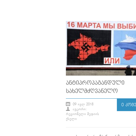
ᲐᲜᲢᲘᲞᲠᲝᲞᲐᲒᲐᲜᲓᲣᲚᲘ
ᲡᲐᲮᲔᲚᲛᲫᲦᲕᲐᲜᲔᲚᲝ
09 ᲘᲕᲚ 2018
0 ᲙᲝᲛ
ᲐᲕᲢᲝᲠᲘ:
ᲠᲔᲒᲘᲝᲜᲣᲚᲘ ᲛᲔᲓᲘᲘᲡ
ᲥᲡᲔᲚᲘ