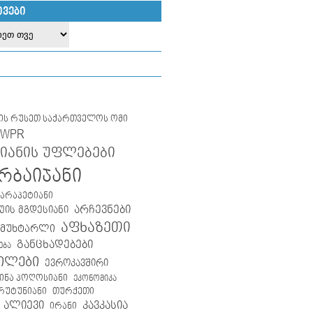
ᲘᲕᲔᲑᲘ
ლის რუსეთ საქართველოს ომი
IWPR
იანის უფლებები
რბაიჯანი
კარაპეტიანი
არჩევნები
ის მგდესიანი
აფხაზეთი
 მუხტარლი
განცხადებები
ება
ილები
ევროკავშირი
ინა პოღოსიანი
ეკონომიკა
თურქეთი
არუტუნიანი
 ალიევი
კავკასია
ირანი