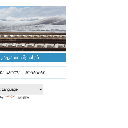
ᲐᲕᲙᲐᲡᲘᲘᲡ ᲨᲔᲡᲐᲮᲔᲑ
ᲘᲐ ᲡᲙᲝᲚᲐ
ᲙᲝᲜᲢᲐᲥᲢᲘ
Translate
 by