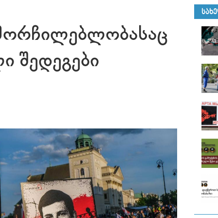
ᲡᲐᲮ
მორჩილებლობასაც
ი შედეგები