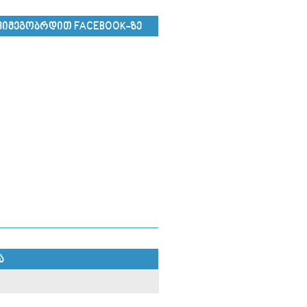
ᲕᲘᲛᲔᲒᲝᲑᲠᲓᲘᲗ FACEBOOK-ᲖᲔ
Ა