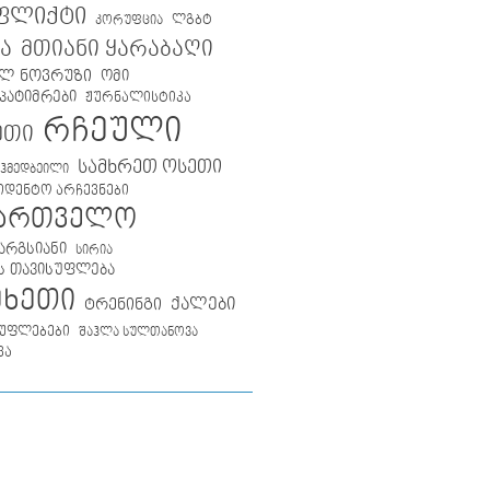
ფლიქტი
ლგბტ
კორუფცია
მთიანი ყარაბაღი
ა
ლ ნოვრუზი
ომი
პატიმრები
ჟურნალისტიკა
რჩეული
ეთი
სამხრეთ ოსეთი
აჰმედბეილი
იდენტო არჩევნები
ქართველო
არგსიანი
სირია
ს თავისუფლება
მხეთი
ქალები
ტრენინგი
უფლებები
შაჰლა სულთანოვა
ვა