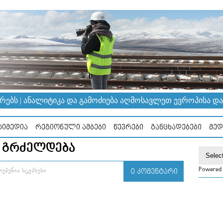
ᲔᲑᲡ | ᲐᲜᲐᲚᲘᲢᲘᲙᲐ ᲓᲐ ᲒᲐᲛᲝᲫᲘᲔᲑᲐ ᲐᲦᲛᲝᲡᲐᲕᲚᲔᲗ ᲔᲕᲠᲝᲞᲘᲡᲐ ᲓᲐ Კ
ᲘᲛᲔᲓᲘᲐ
ᲠᲔᲒᲘᲝᲜᲣᲚᲘ ᲐᲛᲑᲔᲑᲘ
ᲬᲔᲕᲠᲔᲑᲘ
ᲒᲐᲜᲪᲮᲐᲓᲔᲑᲔᲑᲘ
ᲛᲔᲓ
Ა ᲒᲠᲫᲔᲚᲓᲔᲑᲐ
Powered
ᲣᲰᲔᲜᲘᲐ ᲡᲢᲔᲞᲡᲣᲡᲘ
0 ᲙᲝᲛᲔᲜᲢᲐᲠᲘ