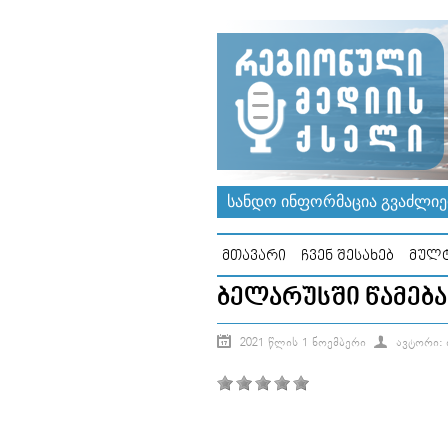
ᲡᲐᲜᲓᲝ ᲘᲜᲤᲝᲠᲛᲐᲪᲘᲐ ᲒᲕᲐᲫᲚᲘᲔᲠ
ᲛᲗᲐᲕᲐᲠᲘ
ᲩᲕᲔᲜ ᲨᲔᲡᲐᲮᲔᲑ
ᲛᲣᲚᲢ
ᲑᲔᲚᲐᲠᲣᲡᲨᲘ ᲬᲐᲛᲔᲑ
2021 ᲬᲚᲘᲡ 1 ᲜᲝᲔᲛᲑᲔᲠᲘ
ᲐᲕᲢᲝᲠᲘ: Ი