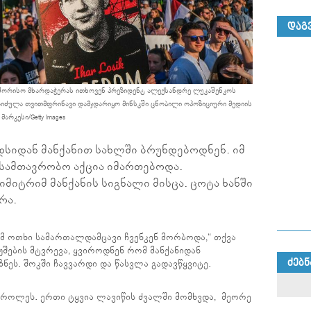
ᲓᲐᲒ
შორისო მხარდაჭერას ითხოვენ პრეზიდენტ ალექსანდრე ლუკაშენკოს
 აიძულა თვითმფრინავი დამჯდარიყო მინსკში ცნობილი ოპოზიციური მედიის
არკესი/Getty Images
სიდან მანქანით სახლში ბრუნდებოდნენ. იმ
ისამთავრობო აქცია იმართებოდა.
იტრიმ მანქანის სიგნალი მისცა. ცოტა ხანში
რა.
რომ ოთხი სამართალდამცავი ჩვენკენ მორბოდა,“ თქვა
უშების მტვრევა, ყვიროდნენ რომ მანქანიდან
ᲫᲔᲑᲜ
ნეს. შოკში ჩავვარდი და წასვლა გადავწყვიტე.
ისროლეს. ერთი ტყვია ლავიწის ძვალში მომხვდა, მეორე