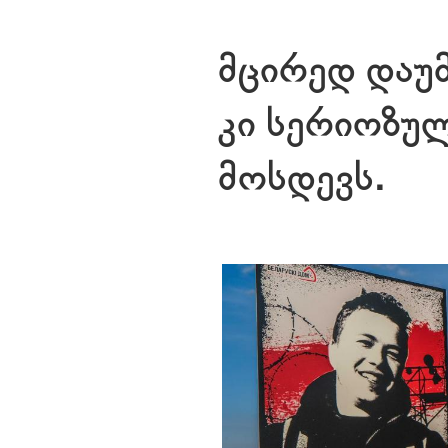
მცირედ დაუ
კი სერიოზულ
მოსდევს.