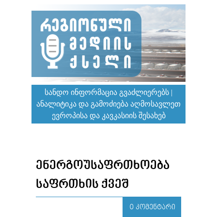
ᲡᲐᲜᲓᲝ ᲘᲜᲤᲝᲠᲛᲐᲪᲘᲐ ᲒᲕᲐᲫᲚᲘᲔᲠᲔᲑᲡ |
ᲐᲜᲐᲚᲘᲢᲘᲙᲐ ᲓᲐ ᲒᲐᲛᲝᲫᲘᲔᲑᲐ ᲐᲦᲛᲝᲡᲐᲕᲚᲔᲗ
ᲔᲕᲠᲝᲞᲘᲡᲐ ᲓᲐ ᲙᲐᲕᲙᲐᲡᲘᲘᲡ ᲨᲔᲡᲐᲮᲔᲑ
ᲔᲜᲔᲠᲒᲝᲣᲡᲐᲤᲠᲗᲮᲝᲔᲑᲐ
ᲡᲐᲤᲠᲗᲮᲘᲡ ᲥᲕᲔᲨ
0 ᲙᲝᲛᲔᲜᲢᲐᲠᲘ