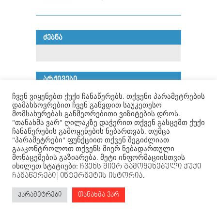
ᲫᲔᲑᲜᲐ
ᲐᲠᲥᲘᲕᲔᲑᲘ
ჩვენ ვიყენებთ ქუქი ჩანაწერებს. თქვენი პარამეტრების
დამახსოვრებით ჩვენ გაწვდით საუკეთესო
მომსახურებას განმეორებითი ვიზიტების დროს.
"თანახმა ვარ" ღილაკზე დაჭერით თქვენ გასცემთ ქუქი
ჩანაწერების გამოყენების ნებართვას. თუმცა
"პარამეტრები" ფუნქციით თქვენ შეგიძლიათ
გააკონტროლოთ თქვენს მიერ ნებადართული
EUMM
2008 წლის რუსეთ საქართველოს ომი
მონაცემების გაზიარება. მეტი ინფორმაციისთვის
IWPR
ადამიანის უფლებები
იხილეთ სტატიები:
ჩვენს მიერ გამოყენებული ქუქი
ჩანაწერები
| ინტერნეტის ისტორია.
აზერბაიჯანი
პარამეტრები
თანახმა ვარ
არმენ კარაპეტიანი
არშალუის მგდესიანი
არჩევნები
აფგან მუხტარლი