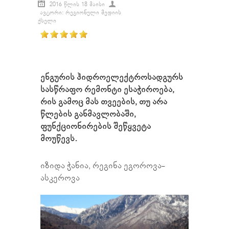
2016 ᲬᲚᲘᲡ 18 ᲛᲐᲘᲡᲘ
ᲐᲕᲢᲝᲠᲘ: ᲠᲔᲒᲘᲝᲜᲣᲚᲘ ᲛᲔᲓᲘᲘᲡ
ᲥᲡᲔᲚᲘ
ენგურის ჰიდროელექტროსადგურს
სასწრაფო რემონტი ესაჭიროება,
რის გამოც მას თვეების, თუ არა
წლების განმავლობაში,
ფუნქციონირების შეწყვეტა
მოუწევს.
იზიდა ჭანია, რეგინა ეგოროვა-
ასკეროვა