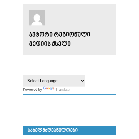
ᲐᲕᲢᲝᲠᲘ ᲠᲔᲒᲘᲝᲜᲣᲚᲘ
ᲛᲔᲓᲘᲘᲡ ᲥᲡᲔᲚᲘ
Translate
Powered by
ᲡᲐᲮᲔᲚᲛᲫᲦᲕᲐᲜᲔᲚᲝᲔᲑᲘ