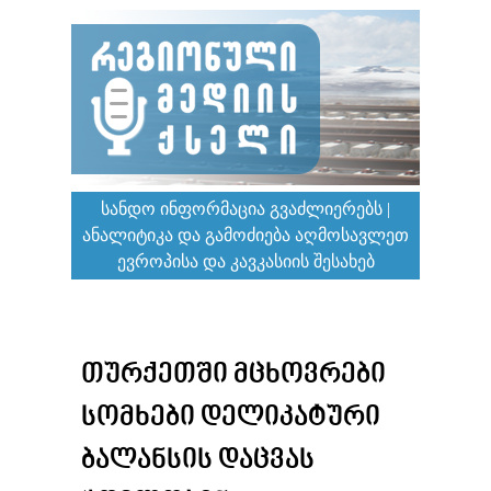
ᲡᲐᲜᲓᲝ ᲘᲜᲤᲝᲠᲛᲐᲪᲘᲐ ᲒᲕᲐᲫᲚᲘᲔᲠᲔᲑᲡ |
ᲐᲜᲐᲚᲘᲢᲘᲙᲐ ᲓᲐ ᲒᲐᲛᲝᲫᲘᲔᲑᲐ ᲐᲦᲛᲝᲡᲐᲕᲚᲔᲗ
ᲔᲕᲠᲝᲞᲘᲡᲐ ᲓᲐ ᲙᲐᲕᲙᲐᲡᲘᲘᲡ ᲨᲔᲡᲐᲮᲔᲑ
ᲗᲣᲠᲥᲔᲗᲨᲘ ᲛᲪᲮᲝᲕᲠᲔᲑᲘ
ᲡᲝᲛᲮᲔᲑᲘ ᲓᲔᲚᲘᲙᲐᲢᲣᲠᲘ
ᲑᲐᲚᲐᲜᲡᲘᲡ ᲓᲐᲪᲕᲐᲡ