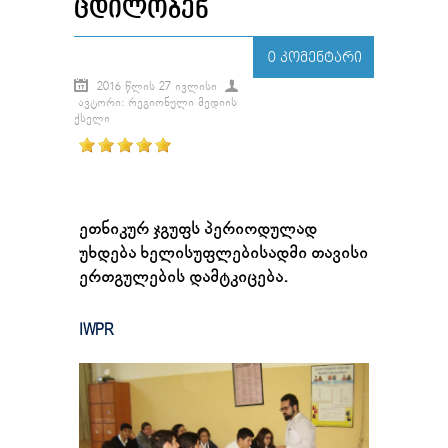
ᲪᲓᲘᲚᲝᲑᲔᲜ
0 ᲙᲝᲛᲔᲜᲢᲐᲠᲘ
2016 ᲬᲚᲘᲡ 27 ᲘᲕᲚᲘᲡᲘ
ᲐᲕᲢᲝᲠᲘ: ᲠᲔᲒᲘᲝᲜᲣᲚᲘ ᲛᲔᲓᲘᲘᲡ
ᲥᲡᲔᲚᲘ
ეთნიკურ ჯგუფს პერიოდულად
უხდება ხელისუფლებისადმი თავისი
ერთგულების დამტკიცება.
IWPR