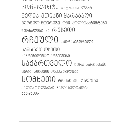
ირანი
კონფლიქტი
ლგბტ
კორუფცია
მთიანი ყარაბაღი
მედია
ნურგულ ნოვრუზი
ომი
პოლიტპატიმრები
რუსეთი
ჟურნალისტიკა
რჩეული
სამირა აჰმედბეილი
სამხრეთ ოსეთი
საპრეზიდენტო არჩევნები
საქართველო
სერჟ სარგსიანი
სიტყვის თავისუფლება
სირია
სომხეთი
ქალები
ტრენინგი
ქალთა უფლებები
შაჰლა სულთანოვა
ჯანდაცვა