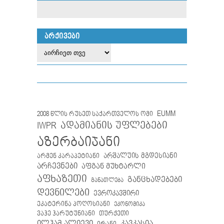
ᲐᲠᲥᲘᲕᲔᲑᲘ
EUMM
2008 წლის რუსეთ საქართველოს ომი
IWPR
ადამიანის უფლებები
აზერბაიჯანი
არმენ კარაპეტიანი
არშალუის მგდესიანი
არჩევნები
აფგან მუხტარლი
აფხაზეთი
განცხადებები
განათლება
დევნილები
ევროკავშირი
ეკატერინა პოღოსიანი
ეკონომიკა
თურქეთი
ვაჰე ჰარუტუნიანი
ილჰამ ალიევი
კავკასია