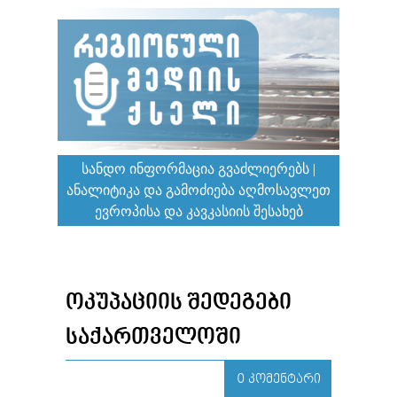
ᲡᲐᲜᲓᲝ ᲘᲜᲤᲝᲠᲛᲐᲪᲘᲐ ᲒᲕᲐᲫᲚᲘᲔᲠᲔᲑᲡ |
ᲐᲜᲐᲚᲘᲢᲘᲙᲐ ᲓᲐ ᲒᲐᲛᲝᲫᲘᲔᲑᲐ ᲐᲦᲛᲝᲡᲐᲕᲚᲔᲗ
ᲔᲕᲠᲝᲞᲘᲡᲐ ᲓᲐ ᲙᲐᲕᲙᲐᲡᲘᲘᲡ ᲨᲔᲡᲐᲮᲔᲑ
ᲝᲙᲣᲞᲐᲪᲘᲘᲡ ᲨᲔᲓᲔᲒᲔᲑᲘ
ᲡᲐᲥᲐᲠᲗᲕᲔᲚᲝᲨᲘ
0 ᲙᲝᲛᲔᲜᲢᲐᲠᲘ