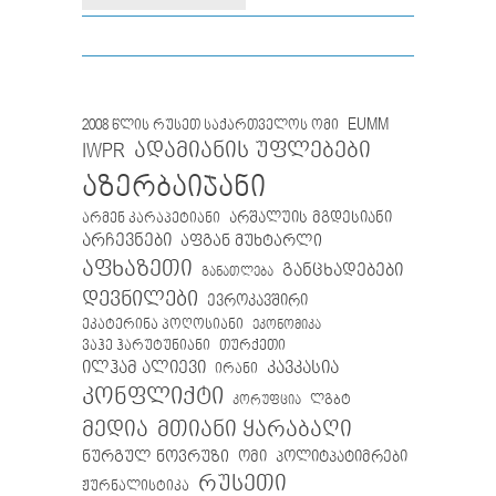
EUMM
2008 წლის რუსეთ საქართველოს ომი
IWPR
ადამიანის უფლებები
აზერბაიჯანი
არმენ კარაპეტიანი
არშალუის მგდესიანი
არჩევნები
აფგან მუხტარლი
აფხაზეთი
განცხადებები
განათლება
დევნილები
ევროკავშირი
ეკატერინა პოღოსიანი
ეკონომიკა
თურქეთი
ვაჰე ჰარუტუნიანი
ილჰამ ალიევი
კავკასია
ირანი
კონფლიქტი
ლგბტ
კორუფცია
მთიანი ყარაბაღი
მედია
ნურგულ ნოვრუზი
ომი
პოლიტპატიმრები
რუსეთი
ჟურნალისტიკა