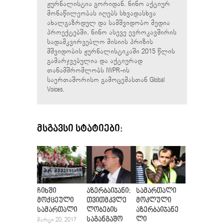
ჟურნალისტია გორიდან. ნინო აქტიურ
მონაწილეობას იღებს სხვადასხვა
ახალგაზრდულ და სამშვიდობო მედია
პროექტებში. ნინო ასევე ევროკავშირის
სადამკვირვებლო მისიის პრიზის
მშვიდობის ჟურნალისტიკაში 2015 წლის
გამარჯვებულია და აქტიურად
თანამშრომლობს IWPR-ის
საერთაშორისო გამოცემასთან Global
Voices.
ᲛᲡᲒᲐᲕᲡᲘ ᲡᲢᲐᲢᲘᲔᲑᲘ:
ჩიხში
აზერბაიჯანი:
სამართალი
მოქცეული
თვითმკვლე
მოკლული
სამართალი
ლობების
აზერბაიჯანე
საგანგაშო
ლი
ᲛᲐᲠᲢᲘ 20, 2017