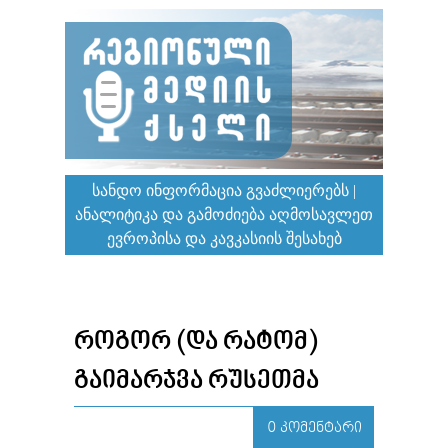
ᲡᲐᲜᲓᲝ ᲘᲜᲤᲝᲠᲛᲐᲪᲘᲐ ᲒᲕᲐᲫᲚᲘᲔᲠᲔᲑᲡ |
ᲐᲜᲐᲚᲘᲢᲘᲙᲐ ᲓᲐ ᲒᲐᲛᲝᲫᲘᲔᲑᲐ ᲐᲦᲛᲝᲡᲐᲕᲚᲔᲗ
ᲔᲕᲠᲝᲞᲘᲡᲐ ᲓᲐ ᲙᲐᲕᲙᲐᲡᲘᲘᲡ ᲨᲔᲡᲐᲮᲔᲑ
ᲠᲝᲒᲝᲠ (ᲓᲐ ᲠᲐᲢᲝᲛ)
ᲒᲐᲘᲛᲐᲠᲯᲕᲐ ᲠᲣᲡᲔᲗᲛᲐ
0 ᲙᲝᲛᲔᲜᲢᲐᲠᲘ