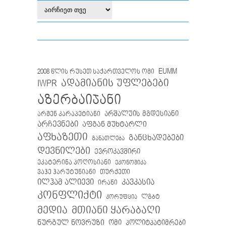
EUMM
2008 წლის რუსეთ საქართველოს ომი
IWPR
ადამიანის უფლებები
აზერბაიჯანი
არმენ კარაპეტიანი
არშალუის მგდესიანი
არჩევნები
აფგან მუხტარლი
აფხაზეთი
განცხადებები
განათლება
დევნილები
ევროკავშირი
ეკატერინა პოღოსიანი
ეკონომიკა
თურქეთი
ვაჰე ჰარუტუნიანი
ილჰამ ალიევი
კავკასია
ირანი
კონფლიქტი
ლგბტ
კორუფცია
მთიანი ყარაბაღი
მედია
ნურგულ ნოვრუზი
ომი
პოლიტპატიმრები