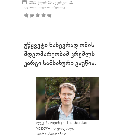
2020 ᲬᲚᲘᲡ 26 ᲐᲒᲕᲘᲡᲢᲝ
ᲐᲕᲢᲝᲠᲘ: ᲕᲐᲟᲐ ᲗᲐᲕᲑᲔᲠᲘᲫᲔ
უწყვეტი ნახევრად ომის
მდგომარეობამ კრემლს
კარგი სამსახური გაუწია.
ლუკ ჰარდინგი, The Guardian
Moscow– ის ყოფილი
კორესპოდენტი.