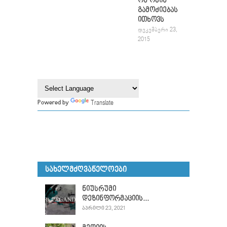
ოს ომის
გამოძიებას
ითხოვს
ᲓᲔᲙᲔᲛᲑᲔᲠᲘ 23,
2015
Translate
Powered by
ᲡᲐᲮᲔᲚᲛᲫᲦᲕᲐᲜᲔᲚᲝᲔᲑᲘ
ნიუსრუმი
დეზინფორმაციის...
ᲐᲞᲠᲘᲚᲘ 23, 2021