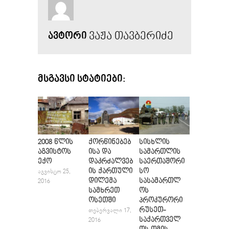
ᲕᲐᲟᲐ ᲗᲐᲕᲑᲔᲠᲘᲫᲔ
ᲐᲕᲢᲝᲠᲘ
ᲛᲡᲒᲐᲕᲡᲘ ᲡᲢᲐᲢᲘᲔᲑᲘ:
2008 წლის
ქორწინებებ
სისხლის
აგვისტოს
ისა და
სამართლის
ექო
დაკრძალვებ
საერთაშორი
ის ქართული
სო
ᲐᲒᲕᲘᲡᲢᲝ 25,
დილემა
სასამართლ
2016
სამხრეთ
ოს
ოსეთში
პროკურორი
რუსეთ-
ᲗᲔᲑᲔᲠᲕᲐᲚᲘ 17,
საქართველ
2016