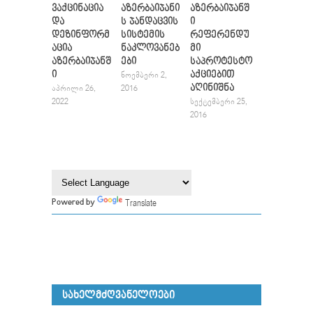
ვაქცინაცია
აზერბაიჯანი
აზერბაიჯანშ
და
ს ჯანდაცვის
ი
დეზინფორმ
სისტემის
რეფერენდუ
აცია
ნაკლოვანებ
მი
აზერბაიჯანშ
ები
საპროტესტო
ი
აქციებით
ᲜᲝᲔᲛᲑᲔᲠᲘ 2,
აღინიშნა
ᲐᲞᲠᲘᲚᲘ 26,
2016
2022
ᲡᲔᲥᲢᲔᲛᲑᲔᲠᲘ 25,
2016
Translate
Powered by
ᲡᲐᲮᲔᲚᲛᲫᲦᲕᲐᲜᲔᲚᲝᲔᲑᲘ