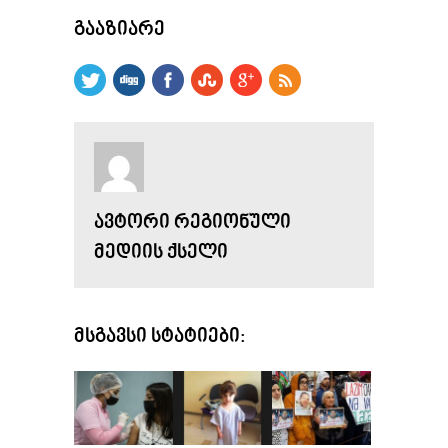
ᲒᲐᲐᲖᲘᲐᲠᲔ
ᲐᲕᲢᲝᲠᲘ ᲠᲔᲒᲘᲝᲜᲣᲚᲘ
ᲛᲔᲓᲘᲘᲡ ᲥᲡᲔᲚᲘ
ᲛᲡᲒᲐᲕᲡᲘ ᲡᲢᲐᲢᲘᲔᲑᲘ: