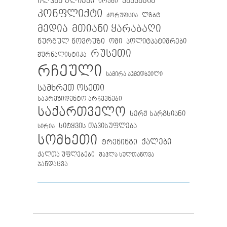
ილჰამ ალიევი
კავკასია
ირანი
კონფლიქტი
ლგბტ
კორუფცია
მთიანი ყარაბაღი
მედია
ნურგულ ნოვრუზი
ომი
პოლიტპატიმრები
რუსეთი
ჟურნალისტიკა
რჩეული
სამირა აჰმედბეილი
სამხრეთ ოსეთი
საპრეზიდენტო არჩევნები
საქართველო
სერჟ სარგსიანი
სიტყვის თავისუფლება
სირია
სომხეთი
ქალები
ტრენინგი
ქალთა უფლებები
შაჰლა სულთანოვა
ჯანდაცვა