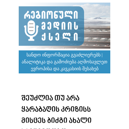
ᲡᲐᲜᲓᲝ ᲘᲜᲤᲝᲠᲛᲐᲪᲘᲐ ᲒᲕᲐᲫᲚᲘᲔᲠᲔᲑᲡ |
ᲐᲜᲐᲚᲘᲢᲘᲙᲐ ᲓᲐ ᲒᲐᲛᲝᲫᲘᲔᲑᲐ ᲐᲦᲛᲝᲡᲐᲕᲚᲔᲗ
ᲔᲕᲠᲝᲞᲘᲡᲐ ᲓᲐ ᲙᲐᲕᲙᲐᲡᲘᲘᲡ ᲨᲔᲡᲐᲮᲔᲑ
ᲨᲔᲣᲫᲚᲘᲐ ᲗᲣ ᲐᲠᲐ
ᲧᲐᲠᲐᲑᲐᲦᲘᲡ ᲙᲠᲘᲖᲘᲡᲡ
ᲛᲘᲡᲪᲔᲡ ᲑᲘᲫᲒᲘ ᲐᲮᲐᲚᲘ