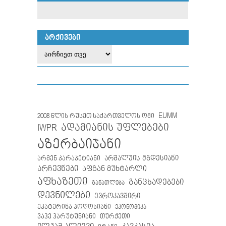
ᲐᲠᲥᲘᲕᲔᲑᲘ
EUMM
2008 წლის რუსეთ საქართველოს ომი
IWPR
ადამიანის უფლებები
აზერბაიჯანი
არმენ კარაპეტიანი
არშალუის მგდესიანი
არჩევნები
აფგან მუხტარლი
აფხაზეთი
განცხადებები
განათლება
დევნილები
ევროკავშირი
ეკატერინა პოღოსიანი
ეკონომიკა
თურქეთი
ვაჰე ჰარუტუნიანი