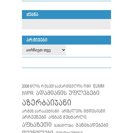
ᲫᲔᲑᲜᲐ
ᲐᲠᲥᲘᲕᲔᲑᲘ
EUMM
2008 წლის რუსეთ საქართველოს ომი
IWPR
ადამიანის უფლებები
აზერბაიჯანი
არმენ კარაპეტიანი
არშალუის მგდესიანი
არჩევნები
აფგან მუხტარლი
აფხაზეთი
განცხადებები
განათლება