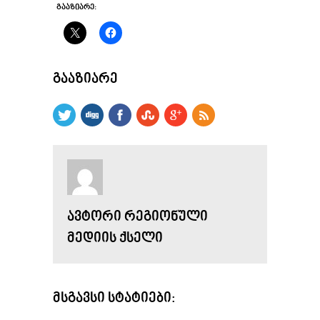
ᲒᲐᲐᲖᲘᲐᲠᲔ:
ᲒᲐᲐᲖᲘᲐᲠᲔ
ᲐᲕᲢᲝᲠᲘ ᲠᲔᲒᲘᲝᲜᲣᲚᲘ
ᲛᲔᲓᲘᲘᲡ ᲥᲡᲔᲚᲘ
ᲛᲡᲒᲐᲕᲡᲘ ᲡᲢᲐᲢᲘᲔᲑᲘ: