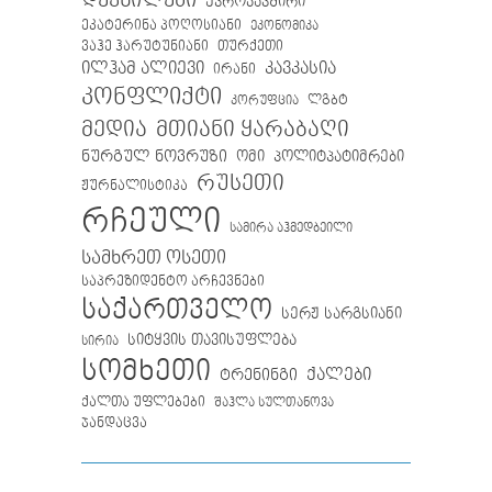
დევნილები
ევროკავშირი
ეკატერინა პოღოსიანი
ეკონომიკა
თურქეთი
ვაჰე ჰარუტუნიანი
ილჰამ ალიევი
კავკასია
ირანი
კონფლიქტი
ლგბტ
კორუფცია
მთიანი ყარაბაღი
მედია
ნურგულ ნოვრუზი
ომი
პოლიტპატიმრები
რუსეთი
ჟურნალისტიკა
რჩეული
სამირა აჰმედბეილი
სამხრეთ ოსეთი
საპრეზიდენტო არჩევნები
საქართველო
სერჟ სარგსიანი
სიტყვის თავისუფლება
სირია
სომხეთი
ქალები
ტრენინგი
ქალთა უფლებები
შაჰლა სულთანოვა
ჯანდაცვა