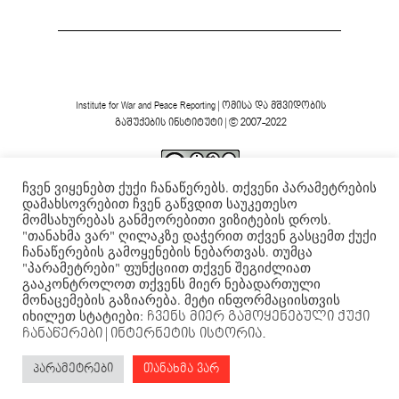
Institute for War and Peace Reporting
|
ომისა და მშვიდობის
გაშუქების ინსტიტუტი
| © 2007-2022
ჩვენ ვიყენებთ ქუქი ჩანაწერებს. თქვენი პარამეტრების
ვებგვერდის ფორმა და შინაარსი დაცულია
Creative
დამახსოვრებით ჩვენ გაწვდით საუკეთესო
Commons-ის არაკომერციული 4.0 საერთაშორისო
მომსახურებას განმეორებითი ვიზიტების დროს.
.
ლიცენზიის ფარგლებში
"თანახმა ვარ" ღილაკზე დაჭერით თქვენ გასცემთ ქუქი
ჩანაწერების გამოყენების ნებართვას. თუმცა
"პარამეტრები" ფუნქციით თქვენ შეგიძლიათ
გააკონტროლოთ თქვენს მიერ ნებადართული
მონაცემების გაზიარება. მეტი ინფორმაციისთვის
იხილეთ სტატიები:
ჩვენს მიერ გამოყენებული ქუქი
ჩანაწერები
| ინტერნეტის ისტორია.
პარამეტრები
თანახმა ვარ