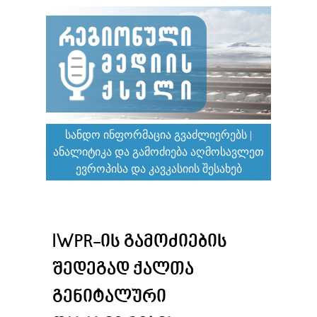
ᲡᲐᲜᲓᲝ ᲘᲜᲤᲝᲠᲛᲐᲪᲘᲐ ᲒᲕᲐᲫᲚᲘᲔᲠᲔᲑᲡ |
ᲐᲜᲐᲚᲘᲢᲘᲙᲐ ᲓᲐ ᲒᲐᲛᲝᲫᲘᲔᲑᲐ ᲐᲦᲛᲝᲡᲐᲕᲚᲔᲗ
ᲔᲕᲠᲝᲞᲘᲡᲐ ᲓᲐ ᲙᲐᲕᲙᲐᲡᲘᲘᲡ ᲨᲔᲡᲐᲮᲔᲑ
IWPR-ᲘᲡ ᲒᲐᲛᲝᲫᲘᲔᲑᲘᲡ
ᲨᲔᲓᲔᲒᲐᲓ ᲥᲐᲚᲗᲐ
ᲒᲔᲜᲘᲢᲐᲚᲣᲠᲘ