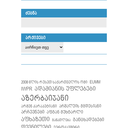
ᲫᲔᲑᲜᲐ
ᲐᲠᲥᲘᲕᲔᲑᲘ
EUMM
2008 წლის რუსეთ საქართველოს ომი
IWPR
ადამიანის უფლებები
აზერბაიჯანი
არმენ კარაპეტიანი
არშალუის მგდესიანი
არჩევნები
აფგან მუხტარლი
აფხაზეთი
განცხადებები
განათლება
დევნილები
ევროკავშირი