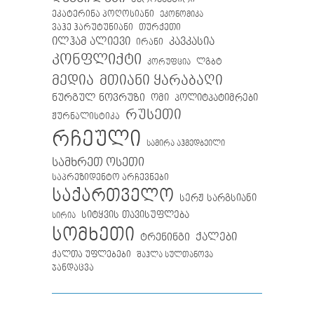
ეკატერინა პოღოსიანი
ეკონომიკა
თურქეთი
ვაჰე ჰარუტუნიანი
ილჰამ ალიევი
კავკასია
ირანი
კონფლიქტი
ლგბტ
კორუფცია
მთიანი ყარაბაღი
მედია
ნურგულ ნოვრუზი
ომი
პოლიტპატიმრები
რუსეთი
ჟურნალისტიკა
რჩეული
სამირა აჰმედბეილი
სამხრეთ ოსეთი
საპრეზიდენტო არჩევნები
საქართველო
სერჟ სარგსიანი
სიტყვის თავისუფლება
სირია
სომხეთი
ქალები
ტრენინგი
ქალთა უფლებები
შაჰლა სულთანოვა
ჯანდაცვა