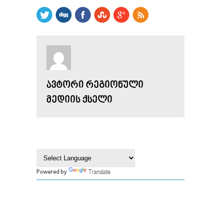
ᲐᲕᲢᲝᲠᲘ ᲠᲔᲒᲘᲝᲜᲣᲚᲘ
ᲛᲔᲓᲘᲘᲡ ᲥᲡᲔᲚᲘ
Translate
Powered by