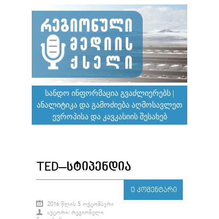
ᲡᲐᲜᲓᲝ ᲘᲜᲤᲝᲠᲛᲐᲪᲘᲐ ᲒᲕᲐᲫᲚᲘᲔᲠᲔᲑᲡ |
ᲐᲜᲐᲚᲘᲢᲘᲙᲐ ᲓᲐ ᲒᲐᲛᲝᲫᲘᲔᲑᲐ ᲐᲦᲛᲝᲡᲐᲕᲚᲔᲗ
ᲔᲕᲠᲝᲞᲘᲡᲐ ᲓᲐ ᲙᲐᲕᲙᲐᲡᲘᲘᲡ ᲨᲔᲡᲐᲮᲔᲑ
TED–ᲡᲢᲘᲞᲔᲜᲓᲘᲐ
0 ᲙᲝᲛᲔᲜᲢᲐᲠᲘ
2016 ᲬᲚᲘᲡ 5 ᲝᲥᲢᲝᲛᲑᲔᲠᲘ
ᲐᲕᲢᲝᲠᲘ: ᲠᲔᲒᲘᲝᲜᲣᲚᲘ