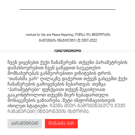
Institute for War and Peace Reporting
|
ომისა და მშვიდობის
გაშუქების ინსტიტუტი
| © 2007-2022
ჩვენ ვიყენებთ ქუქი ჩანაწერებს. თქვენი პარამეტრების
ვებგვერდის ფორმა და შინაარსი დაცულია
Creative
დამახსოვრებით ჩვენ გაწვდით საუკეთესო
Commons-ის არაკომერციული 4.0 საერთაშორისო
მომსახურებას განმეორებითი ვიზიტების დროს.
.
ლიცენზიის ფარგლებში
"თანახმა ვარ" ღილაკზე დაჭერით თქვენ გასცემთ ქუქი
ჩანაწერების გამოყენების ნებართვას. თუმცა
"პარამეტრები" ფუნქციით თქვენ შეგიძლიათ
გააკონტროლოთ თქვენს მიერ ნებადართული
მონაცემების გაზიარება. მეტი ინფორმაციისთვის
იხილეთ სტატიები:
ჩვენს მიერ გამოყენებული ქუქი
ჩანაწერები
| ინტერნეტის ისტორია.
პარამეტრები
თანახმა ვარ