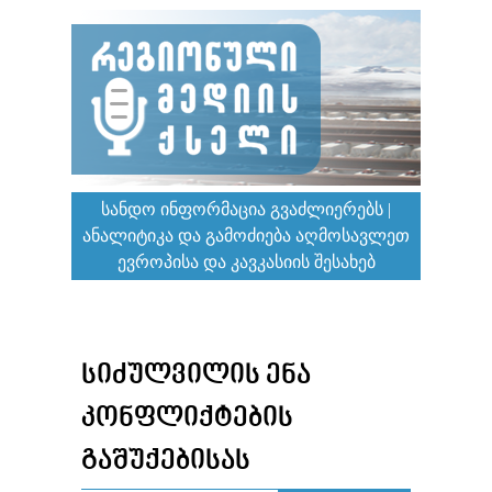
ᲡᲐᲜᲓᲝ ᲘᲜᲤᲝᲠᲛᲐᲪᲘᲐ ᲒᲕᲐᲫᲚᲘᲔᲠᲔᲑᲡ |
ᲐᲜᲐᲚᲘᲢᲘᲙᲐ ᲓᲐ ᲒᲐᲛᲝᲫᲘᲔᲑᲐ ᲐᲦᲛᲝᲡᲐᲕᲚᲔᲗ
ᲔᲕᲠᲝᲞᲘᲡᲐ ᲓᲐ ᲙᲐᲕᲙᲐᲡᲘᲘᲡ ᲨᲔᲡᲐᲮᲔᲑ
ᲡᲘᲫᲣᲚᲕᲘᲚᲘᲡ ᲔᲜᲐ
ᲙᲝᲜᲤᲚᲘᲥᲢᲔᲑᲘᲡ
ᲒᲐᲨᲣᲥᲔᲑᲘᲡᲐᲡ