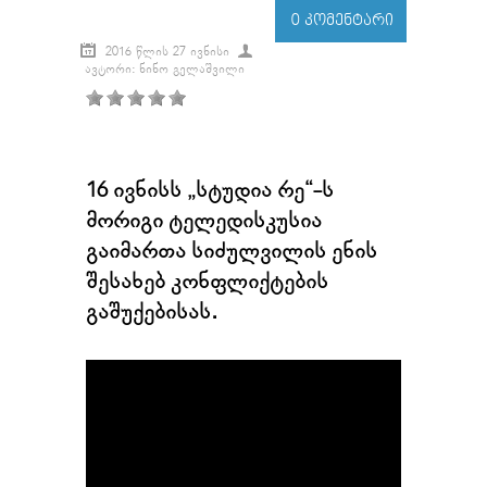
0 ᲙᲝᲛᲔᲜᲢᲐᲠᲘ
2016 ᲬᲚᲘᲡ 27 ᲘᲕᲜᲘᲡᲘ
ᲐᲕᲢᲝᲠᲘ: ᲜᲘᲜᲝ ᲒᲔᲚᲐᲨᲕᲘᲚᲘ
16 ივნისს „სტუდია რე“-ს
მორიგი ტელედისკუსია
გაიმართა სიძულვილის ენის
შესახებ კონფლიქტების
გაშუქებისას.