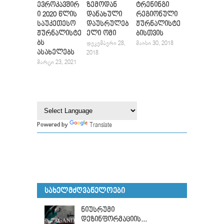
ევროკავშირ
ზემოდან
ტრენინგი
ი 2020 წლის
დანახული
რეგიონული
საუკეთესო
დაუსრულებ
ჟურნალისტე
ჟურნალისტე
ელი ომი
ბისთვის
ბს
ᲓᲔᲙᲔᲛᲑᲔᲠᲘ 28,
ᲛᲐᲘᲡᲘ 30, 2018
ასახელებს
2018
ᲛᲐᲠᲢᲘ 23, 2021
Translate
Powered by
ᲡᲐᲮᲔᲚᲛᲫᲦᲕᲐᲜᲔᲚᲝᲔᲑᲘ
ნიუსრუმი
დეზინფორმაციის...