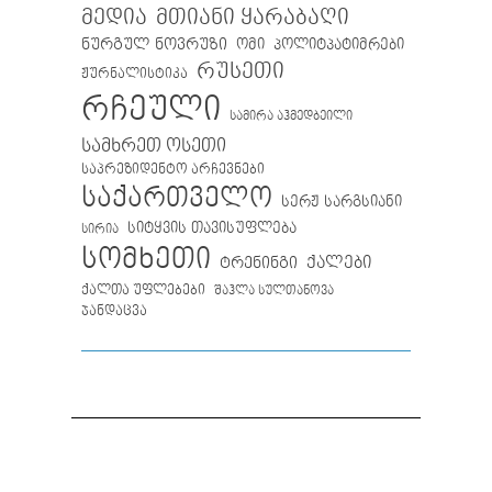
მთიანი ყარაბაღი
მედია
ნურგულ ნოვრუზი
ომი
პოლიტპატიმრები
რუსეთი
ჟურნალისტიკა
რჩეული
სამირა აჰმედბეილი
სამხრეთ ოსეთი
საპრეზიდენტო არჩევნები
საქართველო
სერჟ სარგსიანი
სიტყვის თავისუფლება
სირია
სომხეთი
ქალები
ტრენინგი
ქალთა უფლებები
შაჰლა სულთანოვა
ჯანდაცვა