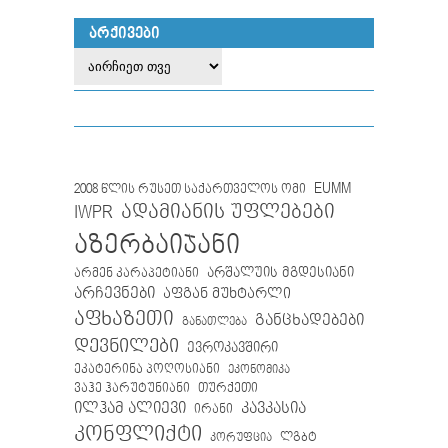
ᲐᲠᲥᲘᲕᲔᲑᲘ
EUMM
2008 წლის რუსეთ საქართველოს ომი
IWPR
ადამიანის უფლებები
აზერბაიჯანი
არმენ კარაპეტიანი
არშალუის მგდესიანი
არჩევნები
აფგან მუხტარლი
აფხაზეთი
განცხადებები
განათლება
დევნილები
ევროკავშირი
ეკატერინა პოღოსიანი
ეკონომიკა
თურქეთი
ვაჰე ჰარუტუნიანი
ილჰამ ალიევი
კავკასია
ირანი
კონფლიქტი
ლგბტ
კორუფცია