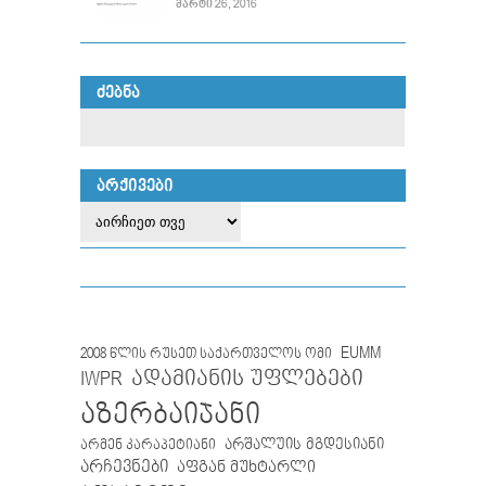
ᲛᲐᲠᲢᲘ 26, 2016
ᲫᲔᲑᲜᲐ
ᲐᲠᲥᲘᲕᲔᲑᲘ
EUMM
2008 წლის რუსეთ საქართველოს ომი
IWPR
ადამიანის უფლებები
აზერბაიჯანი
არმენ კარაპეტიანი
არშალუის მგდესიანი
არჩევნები
აფგან მუხტარლი