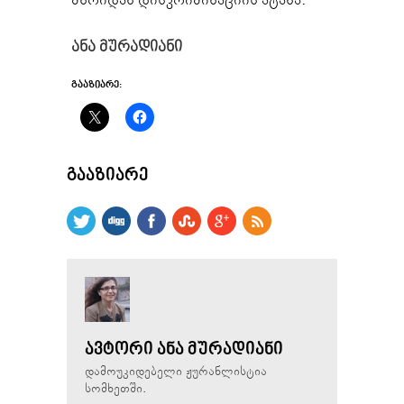
ანა მურადიანი
ᲒᲐᲐᲖᲘᲐᲠᲔ:
ᲒᲐᲐᲖᲘᲐᲠᲔ
ᲐᲕᲢᲝᲠᲘ ᲐᲜᲐ ᲛᲣᲠᲐᲓᲘᲐᲜᲘ
დამოუკიდებელი ჟურანლისტია
სომხეთში.