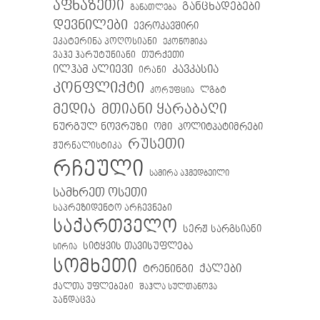
აფხაზეთი
განცხადებები
განათლება
დევნილები
ევროკავშირი
ეკატერინა პოღოსიანი
ეკონომიკა
თურქეთი
ვაჰე ჰარუტუნიანი
ილჰამ ალიევი
კავკასია
ირანი
კონფლიქტი
ლგბტ
კორუფცია
მთიანი ყარაბაღი
მედია
ნურგულ ნოვრუზი
ომი
პოლიტპატიმრები
რუსეთი
ჟურნალისტიკა
რჩეული
სამირა აჰმედბეილი
სამხრეთ ოსეთი
საპრეზიდენტო არჩევნები
საქართველო
სერჟ სარგსიანი
სიტყვის თავისუფლება
სირია
სომხეთი
ქალები
ტრენინგი
ქალთა უფლებები
შაჰლა სულთანოვა
ჯანდაცვა