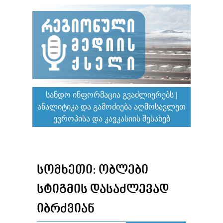
ᲡᲐᲜᲓᲝ ᲘᲜᲤᲝᲠᲛᲐᲪᲘᲐ ᲒᲕᲐᲫᲚᲘᲔᲠᲔᲑᲡ |
ᲐᲜᲐᲚᲘᲢᲘᲙᲐ ᲓᲐ ᲒᲐᲛᲝᲫᲘᲔᲑᲐ ᲐᲦᲛᲝᲡᲐᲕᲚᲔᲗ
ᲔᲕᲠᲝᲞᲘᲡᲐ ᲓᲐ ᲙᲐᲕᲙᲐᲡᲘᲘᲡ ᲨᲔᲡᲐᲮᲔᲑ
ᲡᲝᲛᲮᲔᲗᲘ: ᲝᲑᲚᲔᲑᲘ
ᲡᲢᲘᲒᲛᲘᲡ ᲓᲐᲡᲐᲫᲚᲔᲕᲐᲓ
ᲘᲑᲠᲫᲕᲘᲐᲜ