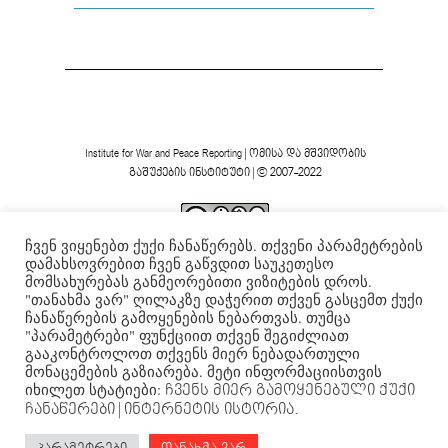
Institute for War and Peace Reporting
|
ომისა და მშვიდობის
გაშუქების ინსტიტუტი
| © 2007-2022
ჩვენ ვიყენებთ ქუქი ჩანაწერებს. თქვენი პარამეტრების
ვებგვერდის ფორმა და შინაარსი დაცულია
Creative
დამახსოვრებით ჩვენ გაწვდით საუკეთესო
Commons-ის არაკომერციული 4.0 საერთაშორისო
მომსახურებას განმეორებითი ვიზიტების დროს.
.
ლიცენზიის ფარგლებში
"თანახმა ვარ" ღილაკზე დაჭერით თქვენ გასცემთ ქუქი
ჩანაწერების გამოყენების ნებართვას. თუმცა
"პარამეტრები" ფუნქციით თქვენ შეგიძლიათ
გააკონტროლოთ თქვენს მიერ ნებადართული
მონაცემების გაზიარება. მეტი ინფორმაციისთვის
იხილეთ სტატიები:
ჩვენს მიერ გამოყენებული ქუქი
ჩანაწერები
| ინტერნეტის ისტორია.