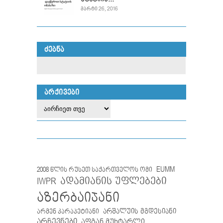
ᲛᲐᲠᲢᲘ 26, 2016
ᲫᲔᲑᲜᲐ
ᲐᲠᲥᲘᲕᲔᲑᲘ
EUMM
2008 წლის რუსეთ საქართველოს ომი
IWPR
ადამიანის უფლებები
აზერბაიჯანი
არმენ კარაპეტიანი
არშალუის მგდესიანი
არჩევნები
აფგან მუხტარლი