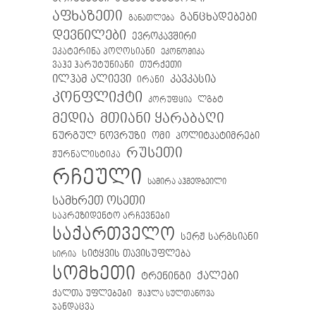
აფხაზეთი
განცხადებები
განათლება
დევნილები
ევროკავშირი
ეკატერინა პოღოსიანი
ეკონომიკა
თურქეთი
ვაჰე ჰარუტუნიანი
ილჰამ ალიევი
კავკასია
ირანი
კონფლიქტი
ლგბტ
კორუფცია
მთიანი ყარაბაღი
მედია
ნურგულ ნოვრუზი
ომი
პოლიტპატიმრები
რუსეთი
ჟურნალისტიკა
რჩეული
სამირა აჰმედბეილი
სამხრეთ ოსეთი
საპრეზიდენტო არჩევნები
საქართველო
სერჟ სარგსიანი
სიტყვის თავისუფლება
სირია
სომხეთი
ქალები
ტრენინგი
ქალთა უფლებები
შაჰლა სულთანოვა
ჯანდაცვა