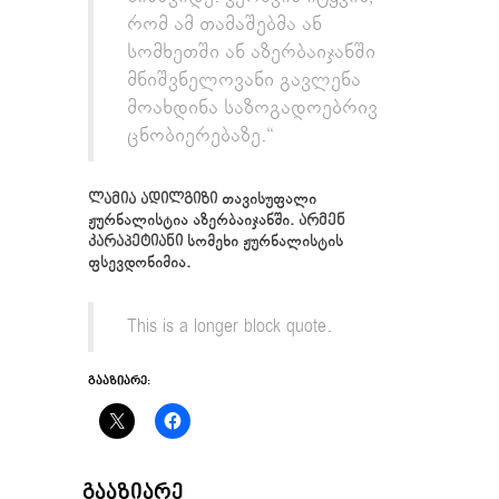
რომ ამ თამაშებმა ან
სომხეთში ან აზერბაიჯანში
მნიშვნელოვანი გავლენა
მოახდინა საზოგადოებრივ
ცნობიერებაზე.“
ლამია ადილგიზი
თავისუფალი
ჟურნალისტია აზერბაიჯანში.
არმენ
კარაპეტიანი
სომეხი ჟურნალისტის
ფსევდონიმია.
This is a longer block quote.
ᲒᲐᲐᲖᲘᲐᲠᲔ:
ᲒᲐᲐᲖᲘᲐᲠᲔ