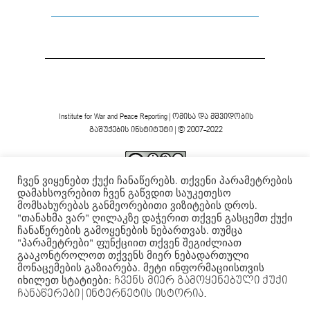
Institute for War and Peace Reporting
|
ომისა და მშვიდობის
გაშუქების ინსტიტუტი
| © 2007-2022
ჩვენ ვიყენებთ ქუქი ჩანაწერებს. თქვენი პარამეტრების
ვებგვერდის ფორმა და შინაარსი დაცულია
Creative
დამახსოვრებით ჩვენ გაწვდით საუკეთესო
Commons-ის არაკომერციული 4.0 საერთაშორისო
მომსახურებას განმეორებითი ვიზიტების დროს.
.
ლიცენზიის ფარგლებში
"თანახმა ვარ" ღილაკზე დაჭერით თქვენ გასცემთ ქუქი
ჩანაწერების გამოყენების ნებართვას. თუმცა
"პარამეტრები" ფუნქციით თქვენ შეგიძლიათ
გააკონტროლოთ თქვენს მიერ ნებადართული
მონაცემების გაზიარება. მეტი ინფორმაციისთვის
იხილეთ სტატიები:
ჩვენს მიერ გამოყენებული ქუქი
ჩანაწერები
| ინტერნეტის ისტორია.