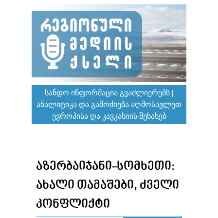
ᲡᲐᲜᲓᲝ ᲘᲜᲤᲝᲠᲛᲐᲪᲘᲐ ᲒᲕᲐᲫᲚᲘᲔᲠᲔᲑᲡ |
ᲐᲜᲐᲚᲘᲢᲘᲙᲐ ᲓᲐ ᲒᲐᲛᲝᲫᲘᲔᲑᲐ ᲐᲦᲛᲝᲡᲐᲕᲚᲔᲗ
ᲔᲕᲠᲝᲞᲘᲡᲐ ᲓᲐ ᲙᲐᲕᲙᲐᲡᲘᲘᲡ ᲨᲔᲡᲐᲮᲔᲑ
ᲐᲖᲔᲠᲑᲐᲘᲯᲐᲜᲘ-ᲡᲝᲛᲮᲔᲗᲘ:
ᲐᲮᲐᲚᲘ ᲗᲐᲛᲐᲨᲔᲑᲘ, ᲫᲕᲔᲚᲘ
ᲙᲝᲜᲤᲚᲘᲥᲢᲘ