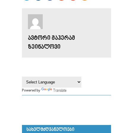
ᲐᲕᲢᲝᲠᲘ ᲛᲐᲰᲔᲠᲐᲛ
ᲖᲔᲘᲜᲐᲚᲝᲕᲘ
Translate
Powered by
ᲡᲐᲮᲔᲚᲛᲫᲦᲕᲐᲜᲔᲚᲝᲔᲑᲘ