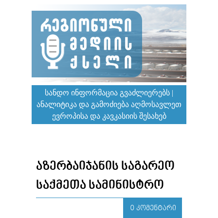
ᲡᲐᲜᲓᲝ ᲘᲜᲤᲝᲠᲛᲐᲪᲘᲐ ᲒᲕᲐᲫᲚᲘᲔᲠᲔᲑᲡ |
ᲐᲜᲐᲚᲘᲢᲘᲙᲐ ᲓᲐ ᲒᲐᲛᲝᲫᲘᲔᲑᲐ ᲐᲦᲛᲝᲡᲐᲕᲚᲔᲗ
ᲔᲕᲠᲝᲞᲘᲡᲐ ᲓᲐ ᲙᲐᲕᲙᲐᲡᲘᲘᲡ ᲨᲔᲡᲐᲮᲔᲑ
ᲐᲖᲔᲠᲑᲐᲘᲯᲐᲜᲘᲡ ᲡᲐᲒᲐᲠᲔᲝ
ᲡᲐᲥᲛᲔᲗᲐ ᲡᲐᲛᲘᲜᲘᲡᲢᲠᲝ
0 ᲙᲝᲛᲔᲜᲢᲐᲠᲘ