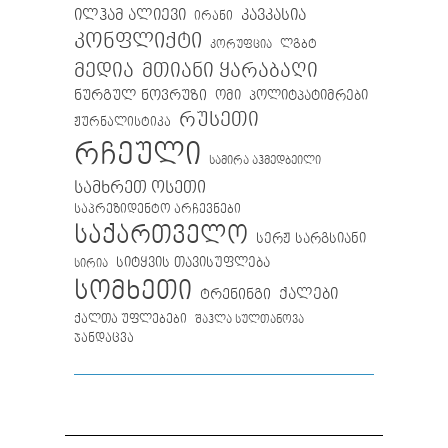
ილჰამ ალიევი
კავკასია
ირანი
კონფლიქტი
ლგბტ
კორუფცია
მთიანი ყარაბაღი
მედია
ნურგულ ნოვრუზი
ომი
პოლიტპატიმრები
რუსეთი
ჟურნალისტიკა
რჩეული
სამირა აჰმედბეილი
სამხრეთ ოსეთი
საპრეზიდენტო არჩევნები
საქართველო
სერჟ სარგსიანი
სიტყვის თავისუფლება
სირია
სომხეთი
ქალები
ტრენინგი
ქალთა უფლებები
შაჰლა სულთანოვა
ჯანდაცვა