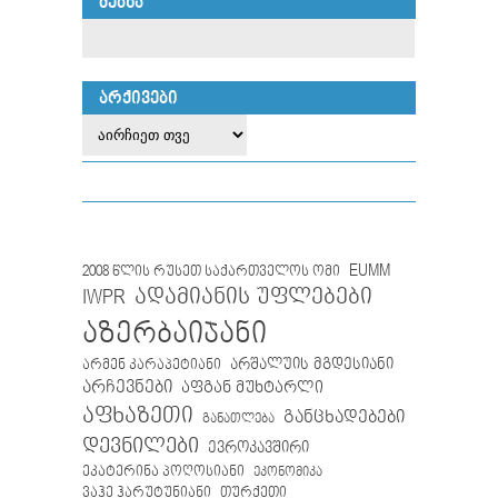
ᲫᲔᲑᲜᲐ
ᲐᲠᲥᲘᲕᲔᲑᲘ
EUMM
2008 წლის რუსეთ საქართველოს ომი
IWPR
ადამიანის უფლებები
აზერბაიჯანი
არმენ კარაპეტიანი
არშალუის მგდესიანი
არჩევნები
აფგან მუხტარლი
აფხაზეთი
განცხადებები
განათლება
დევნილები
ევროკავშირი
ეკატერინა პოღოსიანი
ეკონომიკა
თურქეთი
ვაჰე ჰარუტუნიანი