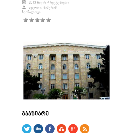
2013 ᲬᲚᲘᲡ 4 ᲡᲔᲥᲢᲔᲛᲑᲔᲠᲘ
ᲐᲕᲢᲝᲠᲘ: ᲛᲐᲰᲔᲠᲐᲛ
ᲖᲔᲘᲜᲐᲚᲝᲕᲘ
ᲒᲐᲐᲖᲘᲐᲠᲔ