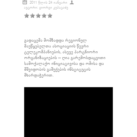
2011 ᲬᲚᲘᲡ 24 ᲘᲐᲜᲕᲐᲠᲘ
ᲐᲕᲢᲝᲠᲘ: ᲒᲘᲝᲠᲒᲘ ᲙᲣᲞᲐᲢᲐᲫᲔ
გადაცემა მომზადდა რეგიონულ
მაუწყებელთა ასოციაციის წევრი
ტელეკომპანიების, ასევე პარტნიორი
ორგანიზაციების – ღია გარემოსდაცვითი
სამოქალაქო ინიციატივისა და ომისა და
მშვიდობის გაშუქების ინსტიტუტის
მხარდაჭერით.