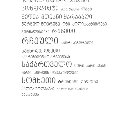
ილჰამ ალიევი
კავკასია
ირანი
კონფლიქტი
ლგბტ
კორუფცია
მთიანი ყარაბაღი
მედია
ნურგულ ნოვრუზი
ომი
პოლიტპატიმრები
რუსეთი
ჟურნალისტიკა
რჩეული
სამირა აჰმედბეილი
სამხრეთ ოსეთი
საპრეზიდენტო არჩევნები
საქართველო
სერჟ სარგსიანი
სიტყვის თავისუფლება
სირია
სომხეთი
ქალები
ტრენინგი
ქალთა უფლებები
შაჰლა სულთანოვა
ჯანდაცვა