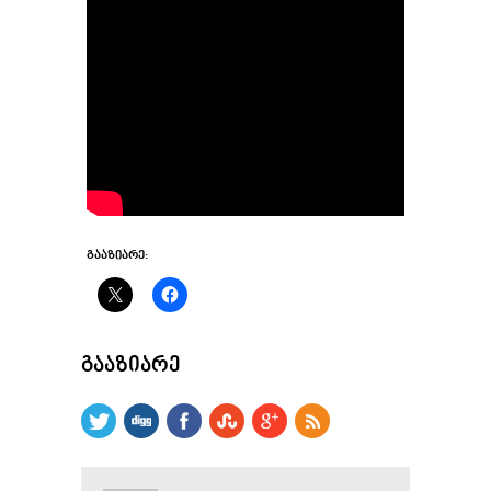
ᲒᲐᲐᲖᲘᲐᲠᲔ:
ᲒᲐᲐᲖᲘᲐᲠᲔ