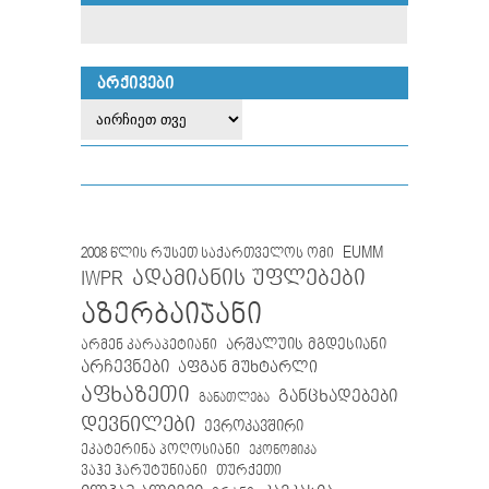
ᲐᲠᲥᲘᲕᲔᲑᲘ
EUMM
2008 წლის რუსეთ საქართველოს ომი
IWPR
ადამიანის უფლებები
აზერბაიჯანი
არმენ კარაპეტიანი
არშალუის მგდესიანი
არჩევნები
აფგან მუხტარლი
აფხაზეთი
განცხადებები
განათლება
დევნილები
ევროკავშირი
ეკატერინა პოღოსიანი
ეკონომიკა
თურქეთი
ვაჰე ჰარუტუნიანი