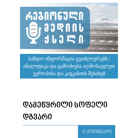
ᲡᲐᲜᲓᲝ ᲘᲜᲤᲝᲠᲛᲐᲪᲘᲐ ᲒᲕᲐᲫᲚᲘᲔᲠᲔᲑᲡ |
ᲐᲜᲐᲚᲘᲢᲘᲙᲐ ᲓᲐ ᲒᲐᲛᲝᲫᲘᲔᲑᲐ ᲐᲦᲛᲝᲡᲐᲕᲚᲔᲗ
ᲔᲕᲠᲝᲞᲘᲡᲐ ᲓᲐ ᲙᲐᲕᲙᲐᲡᲘᲘᲡ ᲨᲔᲡᲐᲮᲔᲑ
ᲓᲐᲛᲔᲬᲧᲠᲘᲚᲘ ᲡᲝᲤᲔᲚᲘ
ᲓᲒᲕᲐᲠᲘ
0 ᲙᲝᲛᲔᲜᲢᲐᲠᲘ