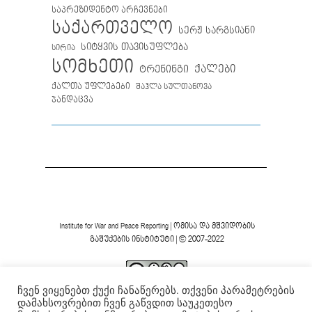
საპრეზიდენტო არჩევნები
საქართველო
სერჟ სარგსიანი
სიტყვის თავისუფლება
სირია
სომხეთი
ქალები
ტრენინგი
ქალთა უფლებები
შაჰლა სულთანოვა
ჯანდაცვა
Institute for War and Peace Reporting
|
ომისა და მშვიდობის
გაშუქების ინსტიტუტი
| © 2007-2022
ჩვენ ვიყენებთ ქუქი ჩანაწერებს. თქვენი პარამეტრების
ვებგვერდის ფორმა და შინაარსი დაცულია
Creative
დამახსოვრებით ჩვენ გაწვდით საუკეთესო
Commons-ის არაკომერციული 4.0 საერთაშორისო