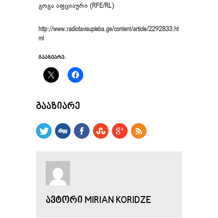
გოგა აფციაური (RFE/RL)
http://www.radiotavisupleba.ge/content/article/2292833.ht
ml
ᲒᲐᲐᲖᲘᲐᲠᲔ:
ᲒᲐᲐᲖᲘᲐᲠᲔ
ᲐᲕᲢᲝᲠᲘ MIRIAN KORIDZE