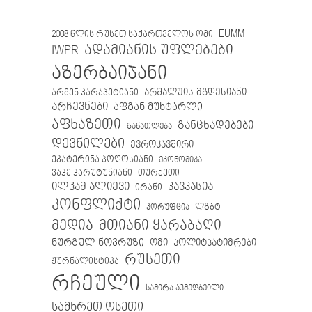
EUMM
2008 წლის რუსეთ საქართველოს ომი
IWPR
ადამიანის უფლებები
აზერბაიჯანი
არმენ კარაპეტიანი
არშალუის მგდესიანი
არჩევნები
აფგან მუხტარლი
აფხაზეთი
განცხადებები
განათლება
დევნილები
ევროკავშირი
ეკატერინა პოღოსიანი
ეკონომიკა
თურქეთი
ვაჰე ჰარუტუნიანი
ილჰამ ალიევი
კავკასია
ირანი
კონფლიქტი
ლგბტ
კორუფცია
მთიანი ყარაბაღი
მედია
ნურგულ ნოვრუზი
ომი
პოლიტპატიმრები
რუსეთი
ჟურნალისტიკა
რჩეული
სამირა აჰმედბეილი
სამხრეთ ოსეთი