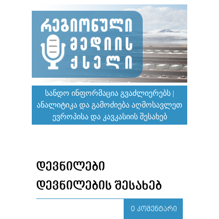
ᲡᲐᲜᲓᲝ ᲘᲜᲤᲝᲠᲛᲐᲪᲘᲐ ᲒᲕᲐᲫᲚᲘᲔᲠᲔᲑᲡ |
ᲐᲜᲐᲚᲘᲢᲘᲙᲐ ᲓᲐ ᲒᲐᲛᲝᲫᲘᲔᲑᲐ ᲐᲦᲛᲝᲡᲐᲕᲚᲔᲗ
ᲔᲕᲠᲝᲞᲘᲡᲐ ᲓᲐ ᲙᲐᲕᲙᲐᲡᲘᲘᲡ ᲨᲔᲡᲐᲮᲔᲑ
ᲓᲔᲕᲜᲘᲚᲔᲑᲘ
ᲓᲔᲕᲜᲘᲚᲔᲑᲘᲡ ᲨᲔᲡᲐᲮᲔᲑ
0 ᲙᲝᲛᲔᲜᲢᲐᲠᲘ