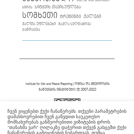
სიტყვის თავისუფლება
სირია
სომხეთი
ქალები
ტრენინგი
ქალთა უფლებები
შაჰლა სულთანოვა
ჯანდაცვა
Institute for War and Peace Reporting
|
ომისა და მშვიდობის
გაშუქების ინსტიტუტი
| © 2007-2022
ჩვენ ვიყენებთ ქუქი ჩანაწერებს. თქვენი პარამეტრების
ვებგვერდის ფორმა და შინაარსი დაცულია
Creative
დამახსოვრებით ჩვენ გაწვდით საუკეთესო
Commons-ის არაკომერციული 4.0 საერთაშორისო
მომსახურებას განმეორებითი ვიზიტების დროს.
.
ლიცენზიის ფარგლებში
"თანახმა ვარ" ღილაკზე დაჭერით თქვენ გასცემთ ქუქი
ჩანაწერების გამოყენების ნებართვას. თუმცა