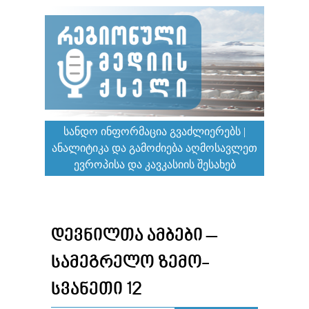
ᲡᲐᲜᲓᲝ ᲘᲜᲤᲝᲠᲛᲐᲪᲘᲐ ᲒᲕᲐᲫᲚᲘᲔᲠᲔᲑᲡ |
ᲐᲜᲐᲚᲘᲢᲘᲙᲐ ᲓᲐ ᲒᲐᲛᲝᲫᲘᲔᲑᲐ ᲐᲦᲛᲝᲡᲐᲕᲚᲔᲗ
ᲔᲕᲠᲝᲞᲘᲡᲐ ᲓᲐ ᲙᲐᲕᲙᲐᲡᲘᲘᲡ ᲨᲔᲡᲐᲮᲔᲑ
ᲓᲔᲕᲜᲘᲚᲗᲐ ᲐᲛᲑᲔᲑᲘ –
ᲡᲐᲛᲔᲒᲠᲔᲚᲝ ᲖᲔᲛᲝ-
ᲡᲕᲐᲜᲔᲗᲘ 12