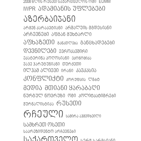
EUMM
2008 წლის რუსეთ საქართველოს ომი
IWPR
ადამიანის უფლებები
აზერბაიჯანი
არმენ კარაპეტიანი
არშალუის მგდესიანი
არჩევნები
აფგან მუხტარლი
აფხაზეთი
განცხადებები
განათლება
დევნილები
ევროკავშირი
ეკატერინა პოღოსიანი
ეკონომიკა
თურქეთი
ვაჰე ჰარუტუნიანი
ილჰამ ალიევი
კავკასია
ირანი
კონფლიქტი
ლგბტ
კორუფცია
მთიანი ყარაბაღი
მედია
ნურგულ ნოვრუზი
ომი
პოლიტპატიმრები
რუსეთი
ჟურნალისტიკა
რჩეული
სამირა აჰმედბეილი
სამხრეთ ოსეთი
საპრეზიდენტო არჩევნები
საქართველო
სერჟ სარგსიანი