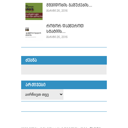
მშვიდობის გაშუქების...
ᲛᲐᲠᲢᲘ 26, 2016
როგორ დავწეროთ
სტატიის...
ᲛᲐᲠᲢᲘ 26, 2016
ᲫᲔᲑᲜᲐ
ᲐᲠᲥᲘᲕᲔᲑᲘ