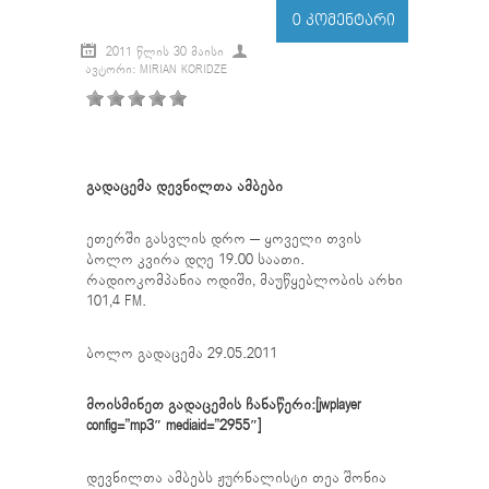
0 ᲙᲝᲛᲔᲜᲢᲐᲠᲘ
2011 ᲬᲚᲘᲡ 30 ᲛᲐᲘᲡᲘ
ᲐᲕᲢᲝᲠᲘ: MIRIAN KORIDZE
გადაცემა დევნილთა ამბები
ეთერში გასვლის დრო – ყოველი თვის
ბოლო კვირა დღე 19.00 საათი.
რადიოკომპანია ოდიში, მაუწყებლობის არხი
101,4 FM.
ბოლო გადაცემა 29.05.2011
მოისმინეთ გადაცემის ჩანაწერი:[jwplayer
config=”mp3″ mediaid=”2955″]
დევნილთა ამბებს ჟურნალისტი თეა შონია