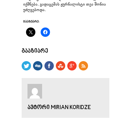
იქმნება. გადაცემას ჟურნალისტი თეა შონია
უძღვებოდა.
ᲒᲐᲐᲖᲘᲐᲠᲔ:
ᲒᲐᲐᲖᲘᲐᲠᲔ
ᲐᲕᲢᲝᲠᲘ MIRIAN KORIDZE