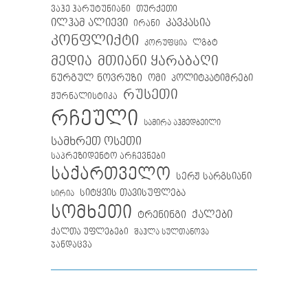
თურქეთი
ვაჰე ჰარუტუნიანი
ილჰამ ალიევი
კავკასია
ირანი
კონფლიქტი
ლგბტ
კორუფცია
მთიანი ყარაბაღი
მედია
ნურგულ ნოვრუზი
ომი
პოლიტპატიმრები
რუსეთი
ჟურნალისტიკა
რჩეული
სამირა აჰმედბეილი
სამხრეთ ოსეთი
საპრეზიდენტო არჩევნები
საქართველო
სერჟ სარგსიანი
სიტყვის თავისუფლება
სირია
სომხეთი
ქალები
ტრენინგი
ქალთა უფლებები
შაჰლა სულთანოვა
ჯანდაცვა