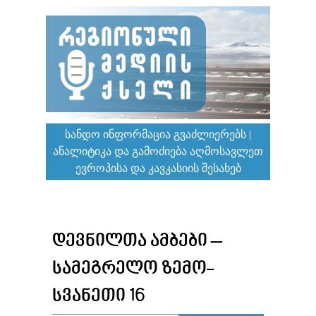
ᲡᲐᲜᲓᲝ ᲘᲜᲤᲝᲠᲛᲐᲪᲘᲐ ᲒᲕᲐᲫᲚᲘᲔᲠᲔᲑᲡ |
ᲐᲜᲐᲚᲘᲢᲘᲙᲐ ᲓᲐ ᲒᲐᲛᲝᲫᲘᲔᲑᲐ ᲐᲦᲛᲝᲡᲐᲕᲚᲔᲗ
ᲔᲕᲠᲝᲞᲘᲡᲐ ᲓᲐ ᲙᲐᲕᲙᲐᲡᲘᲘᲡ ᲨᲔᲡᲐᲮᲔᲑ
ᲓᲔᲕᲜᲘᲚᲗᲐ ᲐᲛᲑᲔᲑᲘ –
ᲡᲐᲛᲔᲒᲠᲔᲚᲝ ᲖᲔᲛᲝ-
ᲡᲕᲐᲜᲔᲗᲘ 16