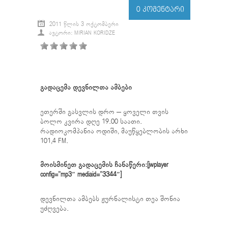
0 ᲙᲝᲛᲔᲜᲢᲐᲠᲘ
2011 ᲬᲚᲘᲡ 3 ᲝᲥᲢᲝᲛᲑᲔᲠᲘ
ᲐᲕᲢᲝᲠᲘ: MIRIAN KORIDZE
გადაცემა დევნილთა ამბები
ეთერში გასვლის დრო – ყოველი თვის
ბოლო კვირა დღე 19.00 საათი.
რადიოკომპანია ოდიში, მაუწყებლობის არხი
101,4 FM.
მოისმინეთ გადაცემის ჩანაწერი:[jwplayer
config=”mp3″ mediaid=”3344″]
დევნილთა ამბებს ჟურნალისტი თეა შონია
უძღვება.