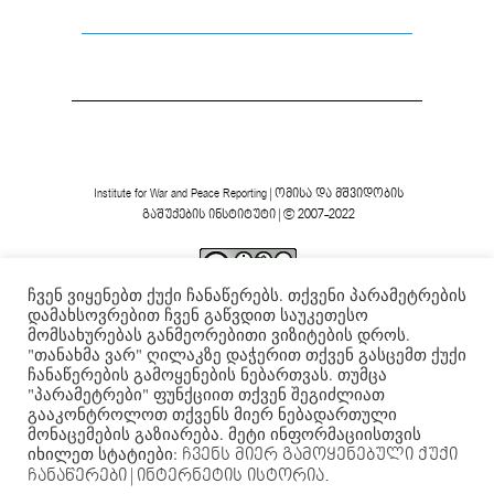
Institute for War and Peace Reporting
|
ომისა და მშვიდობის
გაშუქების ინსტიტუტი
| © 2007-2022
ჩვენ ვიყენებთ ქუქი ჩანაწერებს. თქვენი პარამეტრების
ვებგვერდის ფორმა და შინაარსი დაცულია
Creative
დამახსოვრებით ჩვენ გაწვდით საუკეთესო
Commons-ის არაკომერციული 4.0 საერთაშორისო
მომსახურებას განმეორებითი ვიზიტების დროს.
.
ლიცენზიის ფარგლებში
"თანახმა ვარ" ღილაკზე დაჭერით თქვენ გასცემთ ქუქი
ჩანაწერების გამოყენების ნებართვას. თუმცა
"პარამეტრები" ფუნქციით თქვენ შეგიძლიათ
გააკონტროლოთ თქვენს მიერ ნებადართული
მონაცემების გაზიარება. მეტი ინფორმაციისთვის
იხილეთ სტატიები:
ჩვენს მიერ გამოყენებული ქუქი
ჩანაწერები
| ინტერნეტის ისტორია.