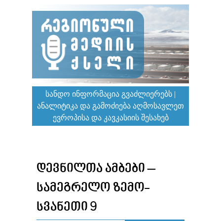
ᲡᲐᲜᲓᲝ ᲘᲜᲤᲝᲠᲛᲐᲪᲘᲐ ᲒᲕᲐᲫᲚᲘᲔᲠᲔᲑᲡ |
ᲐᲜᲐᲚᲘᲢᲘᲙᲐ ᲓᲐ ᲒᲐᲛᲝᲫᲘᲔᲑᲐ ᲐᲦᲛᲝᲡᲐᲕᲚᲔᲗ
ᲔᲕᲠᲝᲞᲘᲡᲐ ᲓᲐ ᲙᲐᲕᲙᲐᲡᲘᲘᲡ ᲨᲔᲡᲐᲮᲔᲑ
ᲓᲔᲕᲜᲘᲚᲗᲐ ᲐᲛᲑᲔᲑᲘ –
ᲡᲐᲛᲔᲒᲠᲔᲚᲝ ᲖᲔᲛᲝ-
ᲡᲕᲐᲜᲔᲗᲘ 9