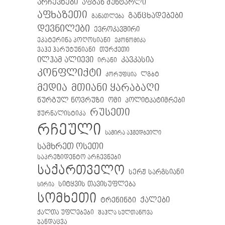
არჩევნები
აფგან მუხტარლი
აფხაზეთი
განცხადებები
განათლება
დევნილები
ევროკავშირი
ეკატერინა პოღოსიანი
ეკონომიკა
თურქეთი
ვაჰე ჰარუტუნიანი
ილჰამ ალიევი
კავკასია
ირანი
კონფლიქტი
ლგბტ
კორუფცია
მთიანი ყარაბაღი
მედია
ნურგულ ნოვრუზი
ომი
პოლიტპატიმრები
რუსეთი
ჟურნალისტიკა
რჩეული
სამირა აჰმედბეილი
სამხრეთ ოსეთი
საპრეზიდენტო არჩევნები
საქართველო
სერჟ სარგსიანი
სიტყვის თავისუფლება
სირია
სომხეთი
ქალები
ტრენინგი
ქალთა უფლებები
შაჰლა სულთანოვა
ჯანდაცვა