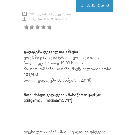
0 ᲙᲝᲛᲔᲜᲢᲐᲠᲘ
2010 ᲬᲚᲘᲡ 30 ᲓᲔᲙᲔᲛᲑᲔᲠᲘ
ᲐᲕᲢᲝᲠᲘ: MIRIAN KORIDZE
გადაცემა დევნილთა ამბები
ეთერში გასვლის დრო – ყოველი თვის
ბოლო კვირა დღე 19.00 საათი.
რადიოკომპანია ოდიში, მაუწყებლობის არხი
101,9FM.
ბოლო გადაცემა 30 იანვარი, 2011წ.
მოისმინეთ გადაცემის ჩანაწერი: [jwplayer
config=”mp3″ mediaid=”2774″]
დევნილთა ამბებს მაია ავალიანი უძღვება.