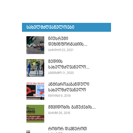
ᲡᲐᲮᲔᲚᲛᲫᲦᲕᲐᲜᲔᲚᲝᲔᲑᲘ
ნიუსრუმი
დეზინფორმაციის...
ᲐᲞᲠᲘᲚᲘ 23, 2021
მედიის
სახელმძღვანელო...
ᲐᲒᲕᲘᲡᲢᲝ 17, 2020
ანტიპროპაგანდული
სახელმძღვანელო
ᲘᲕᲚᲘᲡᲘ 9, 2018
მშვიდობის გაშუქების...
ᲛᲐᲠᲢᲘ 26, 2016
როგორ დავწეროთ