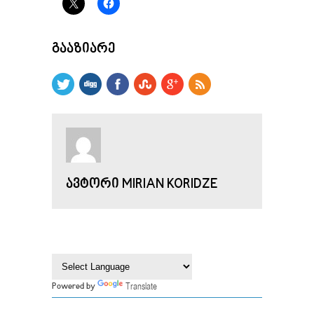
ᲒᲐᲐᲖᲘᲐᲠᲔ
ᲐᲕᲢᲝᲠᲘ MIRIAN KORIDZE
Translate
Powered by