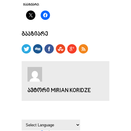
ᲒᲐᲐᲖᲘᲐᲠᲔ:
ᲒᲐᲐᲖᲘᲐᲠᲔ
ᲐᲕᲢᲝᲠᲘ MIRIAN KORIDZE