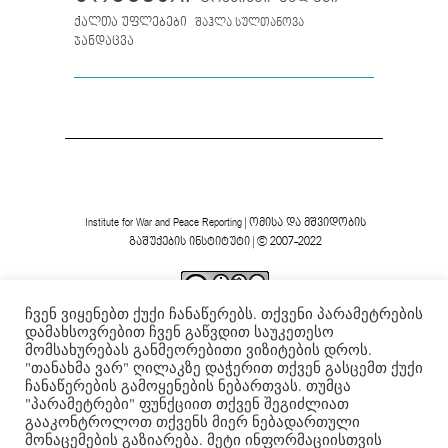
ქალთა უფლებები
შაჰლა სულთანოვა
ჯანდაცვა
Institute for War and Peace Reporting
|
ომისა და მშვიდობის
გაშუქების ინსტიტუტი
| © 2007-2022
ჩვენ ვიყენებთ ქუქი ჩანაწერებს. თქვენი პარამეტრების
ვებგვერდის ფორმა და შინაარსი დაცულია
Creative
დამახსოვრებით ჩვენ გაწვდით საუკეთესო
Commons-ის არაკომერციული 4.0 საერთაშორისო
მომსახურებას განმეორებითი ვიზიტების დროს.
.
ლიცენზიის ფარგლებში
"თანახმა ვარ" ღილაკზე დაჭერით თქვენ გასცემთ ქუქი
ჩანაწერების გამოყენების ნებართვას. თუმცა
"პარამეტრები" ფუნქციით თქვენ შეგიძლიათ
გააკონტროლოთ თქვენს მიერ ნებადართული
მონაცემების გაზიარება. მეტი ინფორმაციისთვის