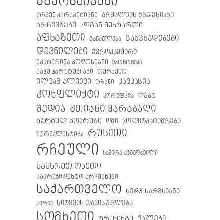
აზერბაიჯანი
არმენ კარაპეტიანი
არშალუის მგდესიანი
არჩევნები
აფგან მუხტარლი
აფხაზეთი
განცხადებები
განათლება
დევნილები
ევროკავშირი
ეკატერინა პოღოსიანი
ეკონომიკა
თურქეთი
ვაჰე ჰარუტუნიანი
ილჰამ ალიევი
კავკასია
ირანი
კონფლიქტი
ლგბტ
კორუფცია
მთიანი ყარაბაღი
მედია
ნურგულ ნოვრუზი
ომი
პოლიტპატიმრები
რუსეთი
ჟურნალისტიკა
რჩეული
სამირა აჰმედბეილი
სამხრეთ ოსეთი
საპრეზიდენტო არჩევნები
საქართველო
სერჟ სარგსიანი
სიტყვის თავისუფლება
სირია
სომხეთი
ქალები
ტრენინგი