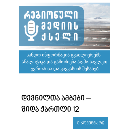
ᲡᲐᲜᲓᲝ ᲘᲜᲤᲝᲠᲛᲐᲪᲘᲐ ᲒᲕᲐᲫᲚᲘᲔᲠᲔᲑᲡ |
ᲐᲜᲐᲚᲘᲢᲘᲙᲐ ᲓᲐ ᲒᲐᲛᲝᲫᲘᲔᲑᲐ ᲐᲦᲛᲝᲡᲐᲕᲚᲔᲗ
ᲔᲕᲠᲝᲞᲘᲡᲐ ᲓᲐ ᲙᲐᲕᲙᲐᲡᲘᲘᲡ ᲨᲔᲡᲐᲮᲔᲑ
ᲓᲔᲕᲜᲘᲚᲗᲐ ᲐᲛᲑᲔᲑᲘ –
ᲨᲘᲓᲐ ᲥᲐᲠᲗᲚᲘ 12
0 ᲙᲝᲛᲔᲜᲢᲐᲠᲘ