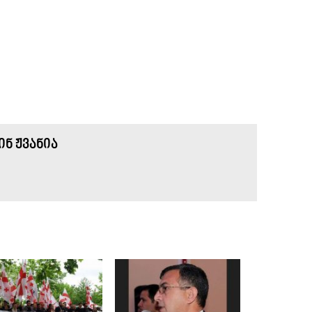
Ნ ᲟᲕᲐᲜᲘᲐ