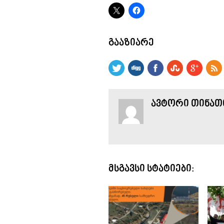
ᲒᲐᲐᲖᲘᲐᲠᲔ
ᲐᲕᲢᲝᲠᲘ ᲗᲘᲜᲐᲗᲘ
ᲛᲡᲒᲐᲕᲡᲘ ᲡᲢᲐᲢᲘᲔᲑᲘ: