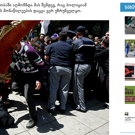
ბაში აღმოჩნდა მას შემდეგ, რაც პოლიციამ
ᲡᲐᲮ
ს მონაწილეების დაცვა ვერ უზრუნველყო.