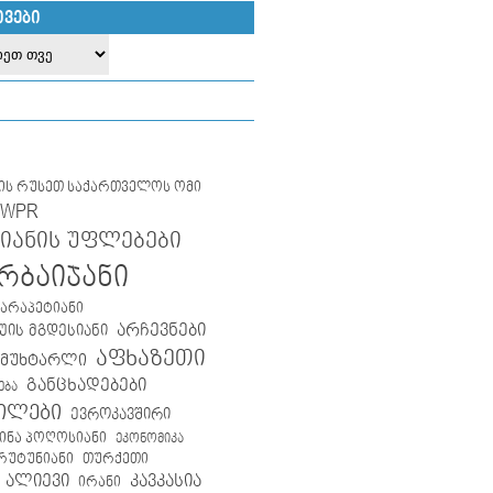
ᲘᲕᲔᲑᲘ
ლის რუსეთ საქართველოს ომი
IWPR
იანის უფლებები
რბაიჯანი
კარაპეტიანი
არჩევნები
ის მგდესიანი
აფხაზეთი
 მუხტარლი
განცხადებები
ება
ილები
ევროკავშირი
ინა პოღოსიანი
ეკონომიკა
თურქეთი
არუტუნიანი
 ალიევი
კავკასია
ირანი