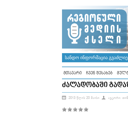
ᲡᲐᲜᲓᲝ ᲘᲜᲤᲝᲠᲛᲐᲪᲘᲐ ᲒᲕᲐᲫᲚᲘᲔᲠ
ᲛᲗᲐᲕᲐᲠᲘ
ᲩᲕᲔᲜ ᲨᲔᲡᲐᲮᲔᲑ
ᲛᲣᲚᲢ
ᲫᲐᲚᲐᲓᲝᲑᲐᲨᲘ ᲒᲐᲓᲐ
2013 ᲬᲚᲘᲡ 20 ᲛᲐᲘᲡᲘ
ᲐᲕᲢᲝᲠᲘ: ᲗᲘᲜ