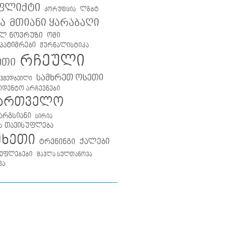
ფლიქტი
ლგბტ
კორუფცია
მთიანი ყარაბაღი
ა
ლ ნოვრუზი
ომი
პატიმრები
ჟურნალისტიკა
რჩეული
ეთი
სამხრეთ ოსეთი
აჰმედბეილი
იდენტო არჩევნები
ქართველო
არგსიანი
სირია
ს თავისუფლება
მხეთი
ქალები
ტრენინგი
უფლებები
შაჰლა სულთანოვა
ვა