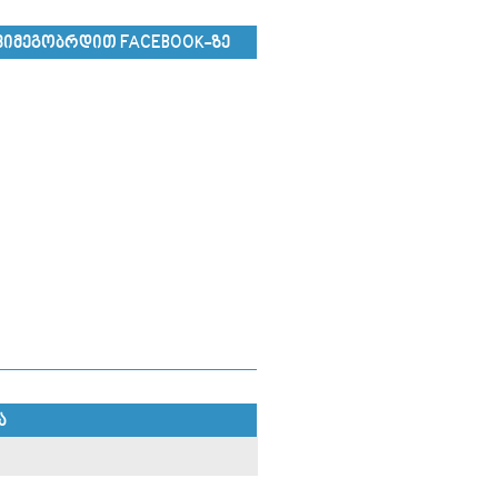
ᲕᲘᲛᲔᲒᲝᲑᲠᲓᲘᲗ FACEBOOK-ᲖᲔ
Ა