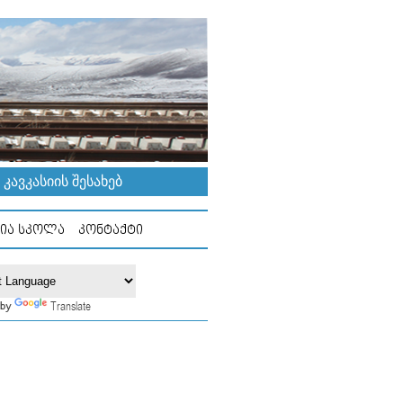
ᲐᲕᲙᲐᲡᲘᲘᲡ ᲨᲔᲡᲐᲮᲔᲑ
ᲘᲐ ᲡᲙᲝᲚᲐ
ᲙᲝᲜᲢᲐᲥᲢᲘ
Translate
 by