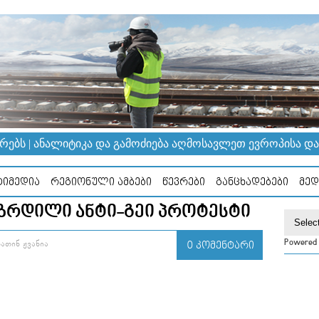
ᲔᲑᲡ | ᲐᲜᲐᲚᲘᲢᲘᲙᲐ ᲓᲐ ᲒᲐᲛᲝᲫᲘᲔᲑᲐ ᲐᲦᲛᲝᲡᲐᲕᲚᲔᲗ ᲔᲕᲠᲝᲞᲘᲡᲐ ᲓᲐ Კ
ᲘᲛᲔᲓᲘᲐ
ᲠᲔᲒᲘᲝᲜᲣᲚᲘ ᲐᲛᲑᲔᲑᲘ
ᲬᲔᲕᲠᲔᲑᲘ
ᲒᲐᲜᲪᲮᲐᲓᲔᲑᲔᲑᲘ
ᲛᲔᲓ
ᲖᲠᲓᲘᲚᲘ ᲐᲜᲢᲘ-ᲒᲔᲘ ᲞᲠᲝᲢᲔᲡᲢᲘ
Powered
ᲐᲗᲘᲜ ᲟᲕᲐᲜᲘᲐ
0 ᲙᲝᲛᲔᲜᲢᲐᲠᲘ