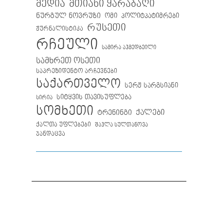
მთიანი ყარაბაღი
მედია
ნურგულ ნოვრუზი
ომი
პოლიტპატიმრები
რუსეთი
ჟურნალისტიკა
რჩეული
სამირა აჰმედბეილი
სამხრეთ ოსეთი
საპრეზიდენტო არჩევნები
საქართველო
სერჟ სარგსიანი
სიტყვის თავისუფლება
სირია
სომხეთი
ქალები
ტრენინგი
ქალთა უფლებები
შაჰლა სულთანოვა
ჯანდაცვა