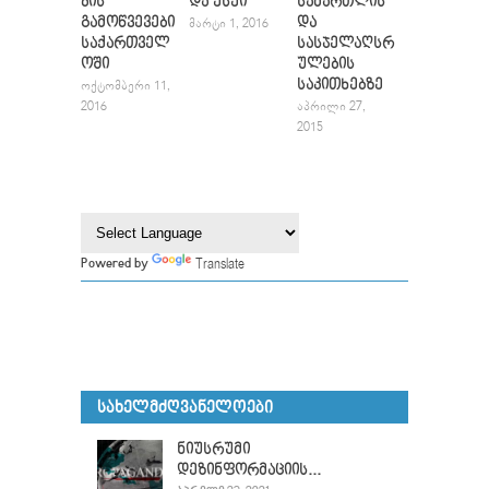
ბის
და ესეი
სამართლის
გამოწვევები
და
ᲛᲐᲠᲢᲘ 1, 2016
საქართველ
სასჯელაღსრ
ოში
ულების
საკითხებზე
ᲝᲥᲢᲝᲛᲑᲔᲠᲘ 11,
2016
ᲐᲞᲠᲘᲚᲘ 27,
2015
Translate
Powered by
ᲡᲐᲮᲔᲚᲛᲫᲦᲕᲐᲜᲔᲚᲝᲔᲑᲘ
ნიუსრუმი
დეზინფორმაციის...