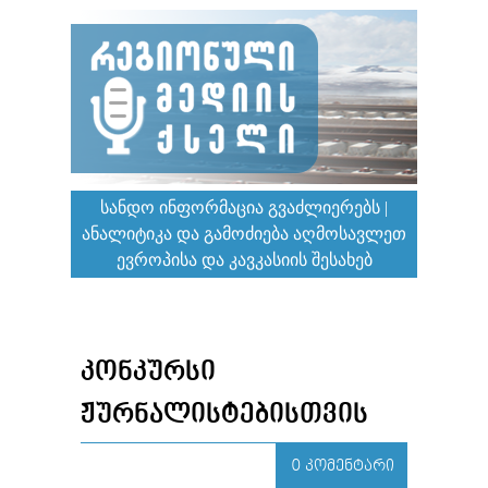
ᲡᲐᲜᲓᲝ ᲘᲜᲤᲝᲠᲛᲐᲪᲘᲐ ᲒᲕᲐᲫᲚᲘᲔᲠᲔᲑᲡ |
ᲐᲜᲐᲚᲘᲢᲘᲙᲐ ᲓᲐ ᲒᲐᲛᲝᲫᲘᲔᲑᲐ ᲐᲦᲛᲝᲡᲐᲕᲚᲔᲗ
ᲔᲕᲠᲝᲞᲘᲡᲐ ᲓᲐ ᲙᲐᲕᲙᲐᲡᲘᲘᲡ ᲨᲔᲡᲐᲮᲔᲑ
ᲙᲝᲜᲙᲣᲠᲡᲘ
ᲟᲣᲠᲜᲐᲚᲘᲡᲢᲔᲑᲘᲡᲗᲕᲘᲡ
0 ᲙᲝᲛᲔᲜᲢᲐᲠᲘ