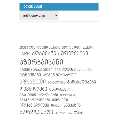
ᲐᲠᲥᲘᲕᲔᲑᲘ
EUMM
2008 წლის რუსეთ საქართველოს ომი
IWPR
ადამიანის უფლებები
აზერბაიჯანი
არმენ კარაპეტიანი
არშალუის მგდესიანი
არჩევნები
აფგან მუხტარლი
აფხაზეთი
განცხადებები
განათლება
დევნილები
ევროკავშირი
ეკატერინა პოღოსიანი
ეკონომიკა
თურქეთი
ვაჰე ჰარუტუნიანი
ილჰამ ალიევი
კავკასია
ირანი
კონფლიქტი
ლგბტ
კორუფცია