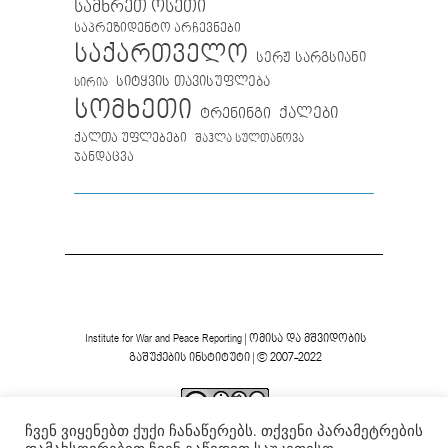
სამხრეთ ოსეთი
საპრეზიდენტო არჩევნები
საქართველო
სერჟ სარგსიანი
სიტყვის თავისუფლება
სირია
სომხეთი
ქალები
ტრენინგი
ქალთა უფლებები
შაჰლა სულთანოვა
ჯანდაცვა
Institute for War and Peace Reporting
|
ომისა და მშვიდობის
გაშუქების ინსტიტუტი
| © 2007-2022
ჩვენ ვიყენებთ ქუქი ჩანაწერებს. თქვენი პარამეტრების
ვებგვერდის ფორმა და შინაარსი დაცულია
Creative