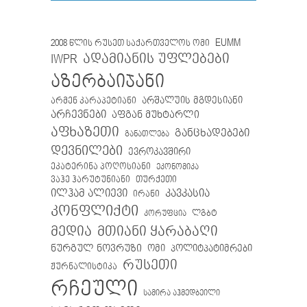
EUMM
2008 წლის რუსეთ საქართველოს ომი
IWPR
ადამიანის უფლებები
აზერბაიჯანი
არმენ კარაპეტიანი
არშალუის მგდესიანი
არჩევნები
აფგან მუხტარლი
აფხაზეთი
განცხადებები
განათლება
დევნილები
ევროკავშირი
ეკატერინა პოღოსიანი
ეკონომიკა
თურქეთი
ვაჰე ჰარუტუნიანი
ილჰამ ალიევი
კავკასია
ირანი
კონფლიქტი
ლგბტ
კორუფცია
მთიანი ყარაბაღი
მედია
ნურგულ ნოვრუზი
ომი
პოლიტპატიმრები
რუსეთი
ჟურნალისტიკა
რჩეული
სამირა აჰმედბეილი