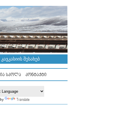
ᲐᲕᲙᲐᲡᲘᲘᲡ ᲨᲔᲡᲐᲮᲔᲑ
ᲘᲐ ᲡᲙᲝᲚᲐ
ᲙᲝᲜᲢᲐᲥᲢᲘ
Translate
 by