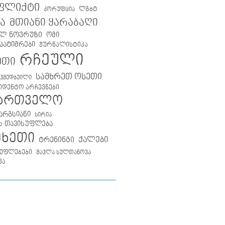
ფლიქტი
ლგბტ
კორუფცია
მთიანი ყარაბაღი
ა
ლ ნოვრუზი
ომი
პატიმრები
ჟურნალისტიკა
რჩეული
ეთი
სამხრეთ ოსეთი
აჰმედბეილი
იდენტო არჩევნები
ქართველო
არგსიანი
სირია
ს თავისუფლება
მხეთი
ქალები
ტრენინგი
უფლებები
შაჰლა სულთანოვა
ვა