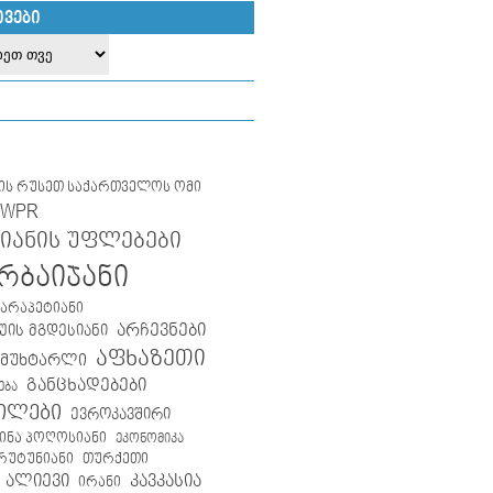
ᲘᲕᲔᲑᲘ
ლის რუსეთ საქართველოს ომი
IWPR
იანის უფლებები
რბაიჯანი
კარაპეტიანი
არჩევნები
ის მგდესიანი
აფხაზეთი
 მუხტარლი
განცხადებები
ება
ილები
ევროკავშირი
ინა პოღოსიანი
ეკონომიკა
თურქეთი
არუტუნიანი
 ალიევი
კავკასია
ირანი