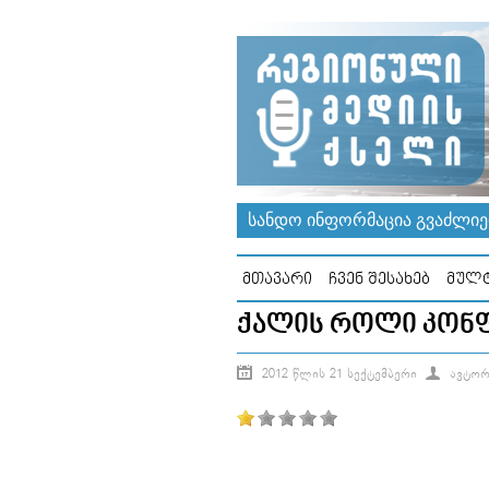
ᲡᲐᲜᲓᲝ ᲘᲜᲤᲝᲠᲛᲐᲪᲘᲐ ᲒᲕᲐᲫᲚᲘᲔᲠ
ᲛᲗᲐᲕᲐᲠᲘ
ᲩᲕᲔᲜ ᲨᲔᲡᲐᲮᲔᲑ
ᲛᲣᲚᲢ
ᲥᲐᲚᲘᲡ ᲠᲝᲚᲘ ᲙᲝᲜᲤ
2012 ᲬᲚᲘᲡ 21 ᲡᲔᲥᲢᲔᲛᲑᲔᲠᲘ
ᲐᲕᲢᲝᲠ