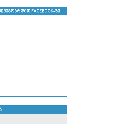
ᲕᲘᲛᲔᲒᲝᲑᲠᲓᲘᲗ FACEBOOK-ᲖᲔ
Ა