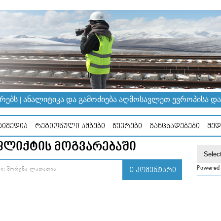
ᲔᲑᲡ | ᲐᲜᲐᲚᲘᲢᲘᲙᲐ ᲓᲐ ᲒᲐᲛᲝᲫᲘᲔᲑᲐ ᲐᲦᲛᲝᲡᲐᲕᲚᲔᲗ ᲔᲕᲠᲝᲞᲘᲡᲐ ᲓᲐ Კ
ᲘᲛᲔᲓᲘᲐ
ᲠᲔᲒᲘᲝᲜᲣᲚᲘ ᲐᲛᲑᲔᲑᲘ
ᲬᲔᲕᲠᲔᲑᲘ
ᲒᲐᲜᲪᲮᲐᲓᲔᲑᲔᲑᲘ
ᲛᲔᲓ
ᲚᲘᲥᲢᲘᲡ ᲛᲝᲒᲕᲐᲠᲔᲑᲐᲨᲘ
Powered
Ი: ᲨᲝᲠᲔᲜᲐ ᲚᲐᲗᲐᲗᲘᲐ
0 ᲙᲝᲛᲔᲜᲢᲐᲠᲘ