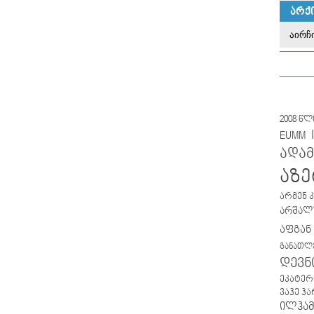
ᲐᲠᲥ
2008 წ
EUMM
ადამ
აზე
არმენ 
არშალუ
აფგან
განათლ
დევნ
ეკატერ
ვაჰე ჰ
ილჰამ