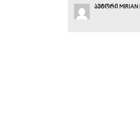
ᲐᲕᲢᲝᲠᲘ MIRIAN 