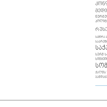
კონ
მედი
ნურგუ
პოლიტ
რუს
სამირა 
საპრეზ
სა
სერჟ ს
სიტყვი
სო
ქალთა 
ჯანდაც