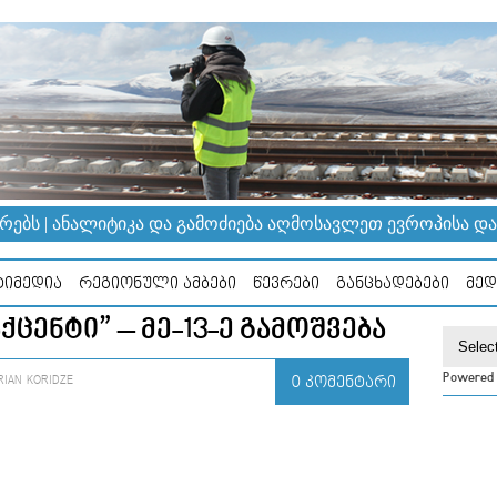
ᲔᲑᲡ | ᲐᲜᲐᲚᲘᲢᲘᲙᲐ ᲓᲐ ᲒᲐᲛᲝᲫᲘᲔᲑᲐ ᲐᲦᲛᲝᲡᲐᲕᲚᲔᲗ ᲔᲕᲠᲝᲞᲘᲡᲐ ᲓᲐ Კ
ᲘᲛᲔᲓᲘᲐ
ᲠᲔᲒᲘᲝᲜᲣᲚᲘ ᲐᲛᲑᲔᲑᲘ
ᲬᲔᲕᲠᲔᲑᲘ
ᲒᲐᲜᲪᲮᲐᲓᲔᲑᲔᲑᲘ
ᲛᲔᲓ
ᲪᲔᲜᲢᲘ” – ᲛᲔ-13-Ე ᲒᲐᲛᲝᲨᲕᲔᲑᲐ
Powered
IAN KORIDZE
0 ᲙᲝᲛᲔᲜᲢᲐᲠᲘ