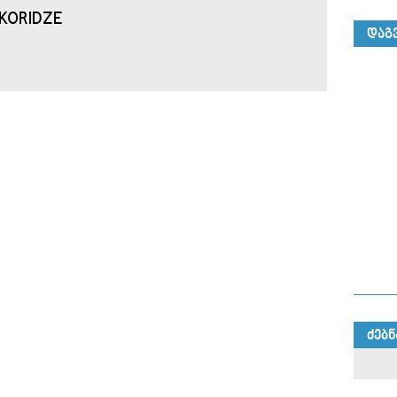
KORIDZE
ᲓᲐᲒ
ᲫᲔᲑᲜ