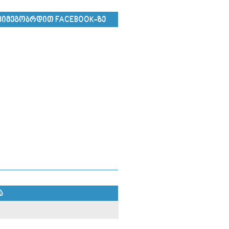
ᲕᲘᲛᲔᲒᲝᲑᲠᲓᲘᲗ FACEBOOK-ᲖᲔ
Ა