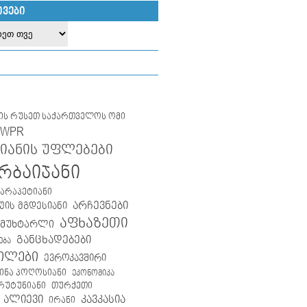
ᲘᲕᲔᲑᲘ
ლის რუსეთ საქართველოს ომი
IWPR
იანის უფლებები
რბაიჯანი
კარაპეტიანი
არჩევნები
ის მგდესიანი
აფხაზეთი
 მუხტარლი
განცხადებები
ება
ილები
ევროკავშირი
ინა პოღოსიანი
ეკონომიკა
თურქეთი
არუტუნიანი
 ალიევი
კავკასია
ირანი