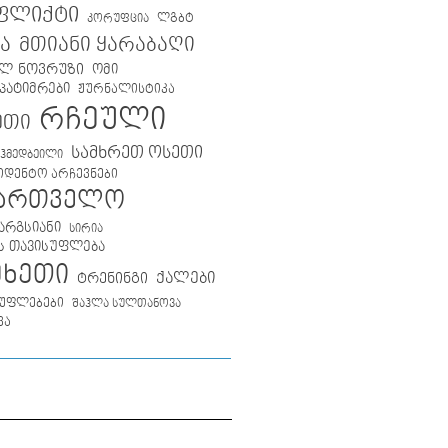
ფლიქტი
ლგბტ
კორუფცია
მთიანი ყარაბაღი
ა
ლ ნოვრუზი
ომი
პატიმრები
ჟურნალისტიკა
რჩეული
ეთი
სამხრეთ ოსეთი
აჰმედბეილი
იდენტო არჩევნები
ქართველო
არგსიანი
სირია
ს თავისუფლება
მხეთი
ქალები
ტრენინგი
უფლებები
შაჰლა სულთანოვა
ვა