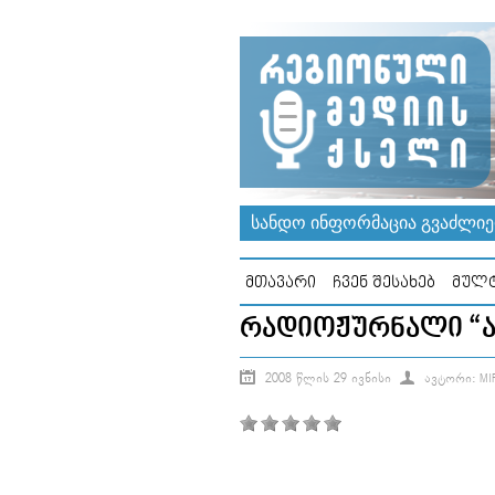
ᲡᲐᲜᲓᲝ ᲘᲜᲤᲝᲠᲛᲐᲪᲘᲐ ᲒᲕᲐᲫᲚᲘᲔᲠ
ᲛᲗᲐᲕᲐᲠᲘ
ᲩᲕᲔᲜ ᲨᲔᲡᲐᲮᲔᲑ
ᲛᲣᲚᲢ
ᲠᲐᲓᲘᲝᲟᲣᲠᲜᲐᲚᲘ “ᲐᲥ
2008 ᲬᲚᲘᲡ 29 ᲘᲕᲜᲘᲡᲘ
ᲐᲕᲢᲝᲠᲘ: MIR