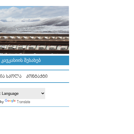
ᲐᲕᲙᲐᲡᲘᲘᲡ ᲨᲔᲡᲐᲮᲔᲑ
ᲘᲐ ᲡᲙᲝᲚᲐ
ᲙᲝᲜᲢᲐᲥᲢᲘ
Translate
 by