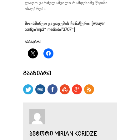
ლადო ვარძელაშვილი რამდენიმე წუთში
ისაუბრებს.
მოისმინეთ გადაცემის ჩანაწერი: [jwplayer
config=”mp3″ mediaid=”3707″]
ᲒᲐᲐᲖᲘᲐᲠᲔ:
ᲒᲐᲐᲖᲘᲐᲠᲔ
ᲐᲕᲢᲝᲠᲘ MIRIAN KORIDZE