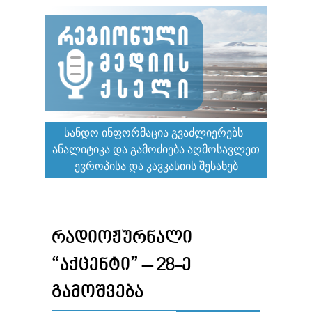
ᲡᲐᲜᲓᲝ ᲘᲜᲤᲝᲠᲛᲐᲪᲘᲐ ᲒᲕᲐᲫᲚᲘᲔᲠᲔᲑᲡ |
ᲐᲜᲐᲚᲘᲢᲘᲙᲐ ᲓᲐ ᲒᲐᲛᲝᲫᲘᲔᲑᲐ ᲐᲦᲛᲝᲡᲐᲕᲚᲔᲗ
ᲔᲕᲠᲝᲞᲘᲡᲐ ᲓᲐ ᲙᲐᲕᲙᲐᲡᲘᲘᲡ ᲨᲔᲡᲐᲮᲔᲑ
ᲠᲐᲓᲘᲝᲟᲣᲠᲜᲐᲚᲘ
“ᲐᲥᲪᲔᲜᲢᲘ” – 28-Ე
ᲒᲐᲛᲝᲨᲕᲔᲑᲐ