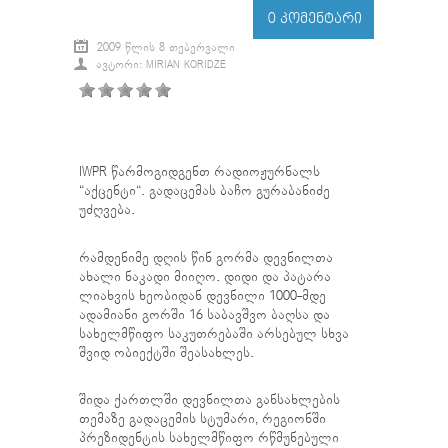
0 ᲙᲝᲛᲔᲜᲢᲐᲠᲘ
2009 ᲬᲚᲘᲡ 8 ᲗᲔᲑᲔᲠᲕᲐᲚᲘ
ᲐᲕᲢᲝᲠᲘ: MIRIAN KORIDZE
IWPR წარმოგიდგენთ რადიოჟურნალს
“აქცენტი“. გადაცემას ბაჩო გურაბანიძე
უძღვება.
რამდენიმე დღის წინ გორმა დევნილთა
ახალი ნაკადი მიიღო. დიდი და პატარა
ლიახვის ხეობიდან დევნილი 1000-მდე
ადამიანი გორში 16 საბავშვო ბაღსა და
სახელმწიფო საკუთრებაში არსებულ სხვა
შვიდ ობიექტში შეასახლეს.
შიდა ქართლში დევნილთა განსახლების
თემაზე გადაცემის სტუმარი, რეგიონში
პრეზიდენტის სახელმწიფო რწმუნებული