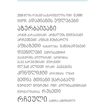
EUMM
2008 წლის რუსეთ საქართველოს ომი
IWPR
ადამიანის უფლებები
აზერბაიჯანი
არმენ კარაპეტიანი
არშალუის მგდესიანი
არჩევნები
აფგან მუხტარლი
აფხაზეთი
განცხადებები
განათლება
დევნილები
ევროკავშირი
ეკატერინა პოღოსიანი
ეკონომიკა
თურქეთი
ვაჰე ჰარუტუნიანი
ილჰამ ალიევი
კავკასია
ირანი
კონფლიქტი
ლგბტ
კორუფცია
მთიანი ყარაბაღი
მედია
ნურგულ ნოვრუზი
ომი
პოლიტპატიმრები
რუსეთი
ჟურნალისტიკა
რჩეული
სამირა აჰმედბეილი