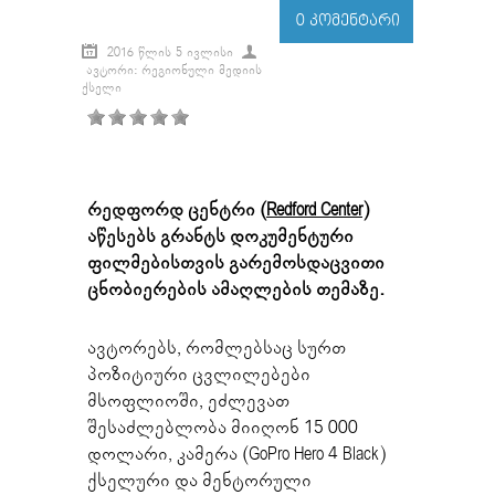
0 ᲙᲝᲛᲔᲜᲢᲐᲠᲘ
2016 ᲬᲚᲘᲡ 5 ᲘᲕᲚᲘᲡᲘ
ᲐᲕᲢᲝᲠᲘ: ᲠᲔᲒᲘᲝᲜᲣᲚᲘ ᲛᲔᲓᲘᲘᲡ
ᲥᲡᲔᲚᲘ
რედფორდ ცენტრი (
Redford Center
)
აწესებს გრანტს დოკუმენტური
ფილმებისთვის გარემოსდაცვითი
ცნობიერების ამაღლების თემაზე.
ავტორებს, რომლებსაც სურთ
პოზიტიური ცვლილებები
მსოფლიოში, ეძლევათ
შესაძლებლობა მიიღონ 15 000
დოლარი, კამერა (GoPro Hero 4 Black)
ქსელური და მენტორული