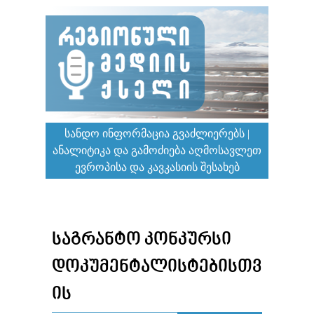
ᲡᲐᲜᲓᲝ ᲘᲜᲤᲝᲠᲛᲐᲪᲘᲐ ᲒᲕᲐᲫᲚᲘᲔᲠᲔᲑᲡ |
ᲐᲜᲐᲚᲘᲢᲘᲙᲐ ᲓᲐ ᲒᲐᲛᲝᲫᲘᲔᲑᲐ ᲐᲦᲛᲝᲡᲐᲕᲚᲔᲗ
ᲔᲕᲠᲝᲞᲘᲡᲐ ᲓᲐ ᲙᲐᲕᲙᲐᲡᲘᲘᲡ ᲨᲔᲡᲐᲮᲔᲑ
ᲡᲐᲒᲠᲐᲜᲢᲝ ᲙᲝᲜᲙᲣᲠᲡᲘ
ᲓᲝᲙᲣᲛᲔᲜᲢᲐᲚᲘᲡᲢᲔᲑᲘᲡᲗᲕ
ᲘᲡ