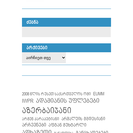
ᲫᲔᲑᲜᲐ
ᲐᲠᲥᲘᲕᲔᲑᲘ
EUMM
2008 წლის რუსეთ საქართველოს ომი
IWPR
ადამიანის უფლებები
აზერბაიჯანი
არმენ კარაპეტიანი
არშალუის მგდესიანი
არჩევნები
აფგან მუხტარლი
აფხაზეთი