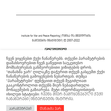
Institute for War and Peace Reporting
|
ომისა და მშვიდობის
გაშუქების ინსტიტუტი
| © 2007-2022
ჩვენ ვიყენებთ ქუქი ჩანაწერებს. თქვენი პარამეტრების
ვებგვერდის ფორმა და შინაარსი დაცულია
Creative
დამახსოვრებით ჩვენ გაწვდით საუკეთესო
Commons-ის არაკომერციული 4.0 საერთაშორისო
მომსახურებას განმეორებითი ვიზიტების დროს.
.
ლიცენზიის ფარგლებში
"თანახმა ვარ" ღილაკზე დაჭერით თქვენ გასცემთ ქუქი
ჩანაწერების გამოყენების ნებართვას. თუმცა
"პარამეტრები" ფუნქციით თქვენ შეგიძლიათ
გააკონტროლოთ თქვენს მიერ ნებადართული
მონაცემების გაზიარება. მეტი ინფორმაციისთვის
იხილეთ სტატიები:
ჩვენს მიერ გამოყენებული ქუქი
ჩანაწერები
| ინტერნეტის ისტორია.
პარამეტრები
თანახმა ვარ