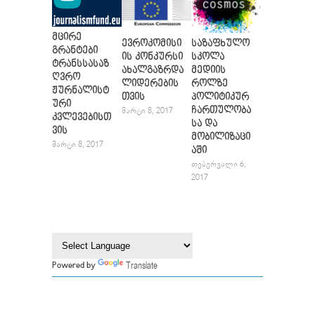
მცირე
ევროკომისი
საზაფხულო
გრანტები
ის კონკურსი
სკოლა
ტრანსსასაზ
ახალგაზრდა
მედიის
ღვრო
ლიდერების
როლზე
ჟურნალისტ
თვის
პოლიტიკურ
ური
ჩართულობა
ᲛᲐᲠᲢᲘ 8, 2017
კვლევებისთ
სა და
ვის
მობილიზაცი
ᲛᲐᲠᲢᲘ 8, 2017
აში
ᲗᲔᲑᲔᲠᲕᲐᲚᲘ 6,
2017
Translate
Powered by