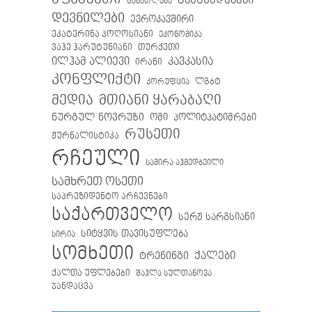
განცხადებები
განათლება
დევნილები
ევროკავშირი
ეკატერინა პოღოსიანი
ეკონომიკა
თურქეთი
ვაჰე ჰარუტუნიანი
ილჰამ ალიევი
კავკასია
ირანი
კონფლიქტი
ლგბტ
კორუფცია
მთიანი ყარაბაღი
მედია
ნურგულ ნოვრუზი
ომი
პოლიტპატიმრები
რუსეთი
ჟურნალისტიკა
რჩეული
სამირა აჰმედბეილი
სამხრეთ ოსეთი
საპრეზიდენტო არჩევნები
საქართველო
სერჟ სარგსიანი
სიტყვის თავისუფლება
სირია
სომხეთი
ქალები
ტრენინგი
ქალთა უფლებები
შაჰლა სულთანოვა
ჯანდაცვა