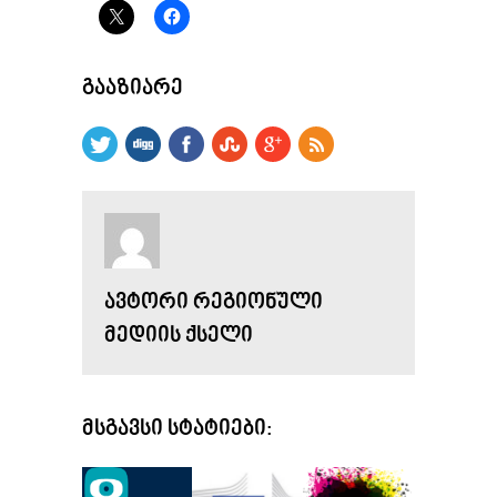
ᲒᲐᲐᲖᲘᲐᲠᲔ
ᲐᲕᲢᲝᲠᲘ ᲠᲔᲒᲘᲝᲜᲣᲚᲘ
ᲛᲔᲓᲘᲘᲡ ᲥᲡᲔᲚᲘ
ᲛᲡᲒᲐᲕᲡᲘ ᲡᲢᲐᲢᲘᲔᲑᲘ: