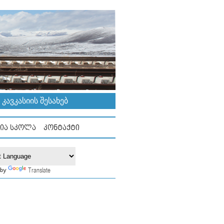
ᲐᲕᲙᲐᲡᲘᲘᲡ ᲨᲔᲡᲐᲮᲔᲑ
ᲘᲐ ᲡᲙᲝᲚᲐ
ᲙᲝᲜᲢᲐᲥᲢᲘ
Translate
 by