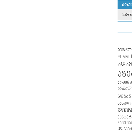
ᲐᲠᲥ
2008 წ
EUMM
ადამ
აზე
არმენ 
არშალუ
აფგან
განათლ
დევნ
ეკატერ
ვაჰე ჰ
ილჰამ