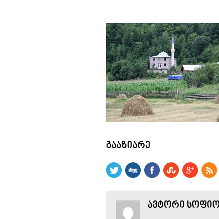
ᲒᲐᲐᲖᲘᲐᲠᲔ
ᲐᲕᲢᲝᲠᲘ ᲡᲝᲤᲘᲝ