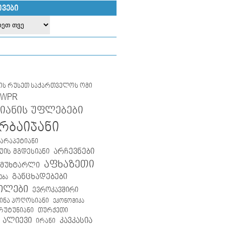
ᲘᲕᲔᲑᲘ
ლის რუსეთ საქართველოს ომი
IWPR
იანის უფლებები
რბაიჯანი
კარაპეტიანი
არჩევნები
ის მგდესიანი
აფხაზეთი
 მუხტარლი
განცხადებები
ება
ილები
ევროკავშირი
ინა პოღოსიანი
ეკონომიკა
თურქეთი
არუტუნიანი
 ალიევი
კავკასია
ირანი