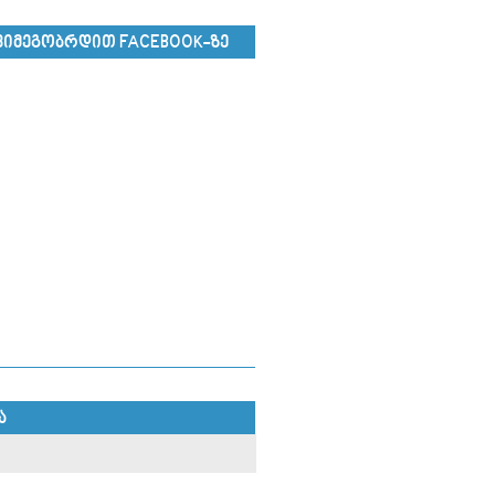
ᲕᲘᲛᲔᲒᲝᲑᲠᲓᲘᲗ FACEBOOK-ᲖᲔ
Ა