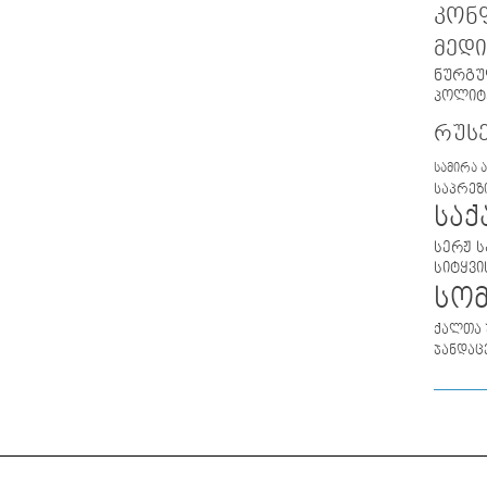
კონ
მედი
ნურგუ
პოლიტ
რუს
სამირა 
საპრეზ
სა
სერჟ ს
სიტყვი
სო
ქალთა 
ჯანდაც