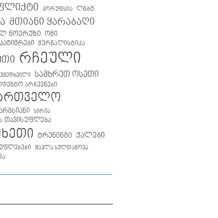
ფლიქტი
ლგბტ
კორუფცია
მთიანი ყარაბაღი
ა
ლ ნოვრუზი
ომი
პატიმრები
ჟურნალისტიკა
რჩეული
ეთი
სამხრეთ ოსეთი
აჰმედბეილი
იდენტო არჩევნები
ქართველო
არგსიანი
სირია
ს თავისუფლება
მხეთი
ქალები
ტრენინგი
უფლებები
შაჰლა სულთანოვა
ვა