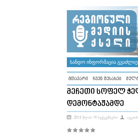
ᲡᲐᲜᲓᲝ ᲘᲜᲤᲝᲠᲛᲐᲪᲘᲐ ᲒᲕᲐᲫᲚᲘᲔᲠ
ᲛᲗᲐᲕᲐᲠᲘ
ᲩᲕᲔᲜ ᲨᲔᲡᲐᲮᲔᲑ
ᲛᲣᲚᲢ
ᲛᲔᲩᲔᲗᲘ ᲡᲝᲤᲔᲚ ᲭᲔ
ᲓᲔᲛᲝᲜᲢᲐᲟᲐᲛᲓᲔ
2013 ᲬᲚᲘᲡ 19 ᲡᲔᲥᲢᲔᲛᲑᲔᲠᲘ
ᲐᲕᲢᲝᲠ