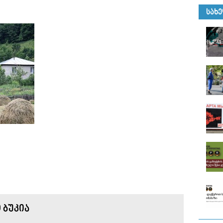
ᲡᲐᲮ
 ᲑᲣᲙᲘᲐ