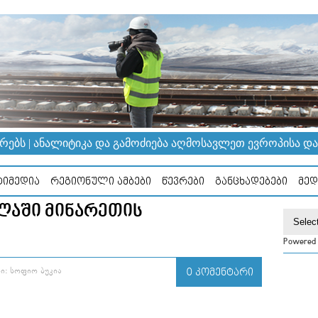
ᲔᲑᲡ | ᲐᲜᲐᲚᲘᲢᲘᲙᲐ ᲓᲐ ᲒᲐᲛᲝᲫᲘᲔᲑᲐ ᲐᲦᲛᲝᲡᲐᲕᲚᲔᲗ ᲔᲕᲠᲝᲞᲘᲡᲐ ᲓᲐ Კ
ᲘᲛᲔᲓᲘᲐ
ᲠᲔᲒᲘᲝᲜᲣᲚᲘ ᲐᲛᲑᲔᲑᲘ
ᲬᲔᲕᲠᲔᲑᲘ
ᲒᲐᲜᲪᲮᲐᲓᲔᲑᲔᲑᲘ
ᲛᲔᲓ
ᲚᲐᲨᲘ ᲛᲘᲜᲐᲠᲔᲗᲘᲡ
Powered
Ი: ᲡᲝᲤᲘᲝ ᲑᲣᲙᲘᲐ
0 ᲙᲝᲛᲔᲜᲢᲐᲠᲘ