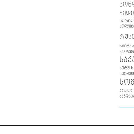
კონ
მედი
ნურგუ
პოლიტ
რუს
სამირა 
საპრეზ
სა
სერჟ ს
სიტყვი
სო
ქალთა 
ჯანდაც