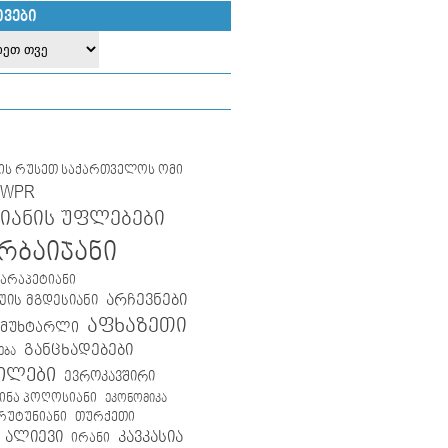
ᲘᲕᲔᲑᲘ
ლის რუსეთ საქართველოს ომი
IWPR
იანის უფლებები
რბაიჯანი
კარაპეტიანი
არჩევნები
ის მგდესიანი
აფხაზეთი
 მუხტარლი
განცხადებები
ება
ილები
ევროკავშირი
ინა პოღოსიანი
ეკონომიკა
თურქეთი
არუტუნიანი
 ალიევი
კავკასია
ირანი