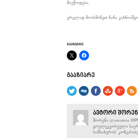
მიეწოდება.
ვრცლად მოისმინეთ ნანა კახნიაშვილის 
ᲒᲐᲐᲖᲘᲐᲠᲔ:
ᲒᲐᲐᲖᲘᲐᲠᲔ
ᲐᲕᲢᲝᲠᲘ ᲨᲝᲠᲔᲜ
შორენა ლათათია IWP
ყოვლეკვირეული საერ
სამსახურის" კონტრიბ