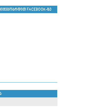
ᲕᲘᲛᲔᲒᲝᲑᲠᲓᲘᲗ FACEBOOK-ᲖᲔ
Ა