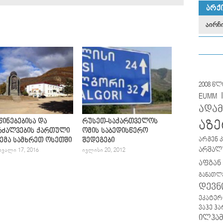
ᲐᲠᲥ
2008 წ
EUMM
ადამ
ინებებისა და
რუსეთ-საქართველოს
აზე
რძალვების ქართული
ომის საბედისწერო
არმენ 
ემა სამხრეთ ოსეთში
შედეგები
არშალუ
ᲕᲐᲚᲘ 17, 2016
ᲘᲕᲚᲘᲡᲘ 20, 2012
აფგან
განათლ
დევნ
ეკატერ
ვაჰე ჰ
ილჰამ