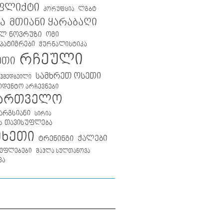
ფლიქტი
ლგბტ
კორუფცია
მთიანი ყარაბაღი
ა
ლ ნოვრუზი
ომი
პატიმრები
ჟურნალისტიკა
რჩეული
ეთი
სამხრეთ ოსეთი
აჰმედბეილი
იდენტო არჩევნები
ქართველო
არგსიანი
სირია
ს თავისუფლება
მხეთი
ქალები
ტრენინგი
უფლებები
შაჰლა სულთანოვა
ვა