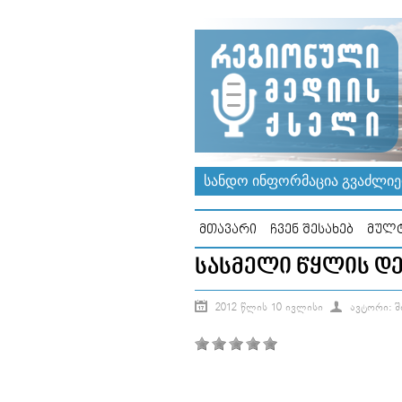
ᲡᲐᲜᲓᲝ ᲘᲜᲤᲝᲠᲛᲐᲪᲘᲐ ᲒᲕᲐᲫᲚᲘᲔᲠ
ᲛᲗᲐᲕᲐᲠᲘ
ᲩᲕᲔᲜ ᲨᲔᲡᲐᲮᲔᲑ
ᲛᲣᲚᲢ
ᲡᲐᲡᲛᲔᲚᲘ ᲬᲧᲚᲘᲡ Დ
2012 ᲬᲚᲘᲡ 10 ᲘᲕᲚᲘᲡᲘ
ᲐᲕᲢᲝᲠᲘ: 