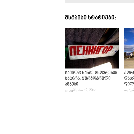
ᲛᲡᲒᲐᲕᲡᲘ ᲡᲢᲐᲢᲘᲔᲑᲘ:
გამყოფ ხაზზე ცხოვრების
ქორწ
სატირა: ყურმოკრული
დაკ
ამბები
დილ
ᲓᲔᲙᲔᲛᲑᲔᲠᲘ 12, 2016
ᲗᲔᲑᲔᲠ