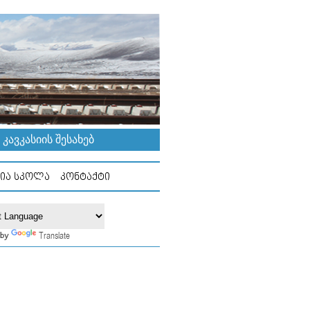
ᲐᲕᲙᲐᲡᲘᲘᲡ ᲨᲔᲡᲐᲮᲔᲑ
ᲘᲐ ᲡᲙᲝᲚᲐ
ᲙᲝᲜᲢᲐᲥᲢᲘ
Translate
 by