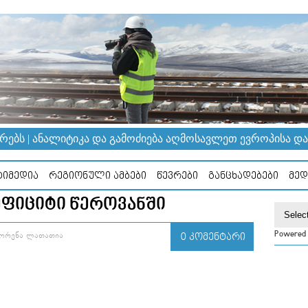
ᲔᲑᲡ | ᲐᲜᲐᲚᲘᲢᲘᲙᲐ ᲓᲐ ᲒᲐᲛᲝᲫᲘᲔᲑᲐ ᲐᲦᲛᲝᲡᲐᲕᲚᲔᲗ ᲔᲕᲠᲝᲞᲘᲡᲐ ᲓᲐ Კ
ᲘᲛᲔᲓᲘᲐ
ᲠᲔᲒᲘᲝᲜᲣᲚᲘ ᲐᲛᲑᲔᲑᲘ
ᲬᲔᲕᲠᲔᲑᲘ
ᲒᲐᲜᲪᲮᲐᲓᲔᲑᲔᲑᲘ
ᲛᲔᲓ
ᲔᲤᲘᲪᲘᲢᲘ ᲬᲔᲠᲝᲕᲐᲜᲨᲘ
Powered
ᲨᲝᲠᲔᲜᲐ ᲚᲐᲗᲐᲗᲘᲐ
0 ᲙᲝᲛᲔᲜᲢᲐᲠᲘ