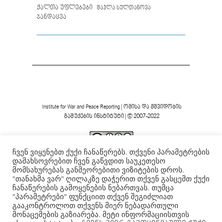
ქალთა უფლებები
შაჰლა სულთანოვა
ჯანდაცვა
Institute for War and Peace Reporting
|
ომისა და მშვიდობის
გაშუქების ინსტიტუტი
| © 2007-2022
ჩვენ ვიყენებთ ქუქი ჩანაწერებს. თქვენი პარამეტრების
ვებგვერდის ფორმა და შინაარსი დაცულია
Creative
დამახსოვრებით ჩვენ გაწვდით საუკეთესო
Commons-ის არაკომერციული 4.0 საერთაშორისო
მომსახურებას განმეორებითი ვიზიტების დროს.
.
ლიცენზიის ფარგლებში
"თანახმა ვარ" ღილაკზე დაჭერით თქვენ გასცემთ ქუქი
ჩანაწერების გამოყენების ნებართვას. თუმცა
"პარამეტრები" ფუნქციით თქვენ შეგიძლიათ
გააკონტროლოთ თქვენს მიერ ნებადართული
მონაცემების გაზიარება. მეტი ინფორმაციისთვის