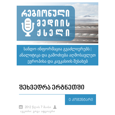
ᲡᲐᲜᲓᲝ ᲘᲜᲤᲝᲠᲛᲐᲪᲘᲐ ᲒᲕᲐᲫᲚᲘᲔᲠᲔᲑᲡ |
ᲐᲜᲐᲚᲘᲢᲘᲙᲐ ᲓᲐ ᲒᲐᲛᲝᲫᲘᲔᲑᲐ ᲐᲦᲛᲝᲡᲐᲕᲚᲔᲗ
ᲔᲕᲠᲝᲞᲘᲡᲐ ᲓᲐ ᲙᲐᲕᲙᲐᲡᲘᲘᲡ ᲨᲔᲡᲐᲮᲔᲑ
ᲨᲔᲮᲕᲔᲓᲠᲐ ᲔᲠᲒᲜᲔᲗᲨᲘ
0 ᲙᲝᲛᲔᲜᲢᲐᲠᲘ
2012 ᲬᲚᲘᲡ 7 ᲛᲐᲘᲡᲘ
ᲐᲕᲢᲝᲠᲘ: ᲒᲝᲒᲐ ᲐᲤᲪᲘᲐᲣᲠᲘ