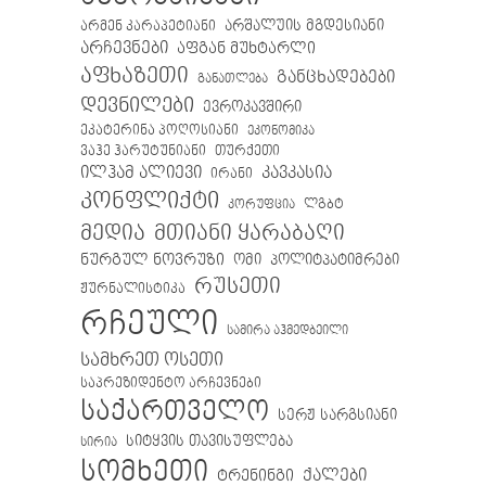
არმენ კარაპეტიანი
არშალუის მგდესიანი
არჩევნები
აფგან მუხტარლი
აფხაზეთი
განცხადებები
განათლება
დევნილები
ევროკავშირი
ეკატერინა პოღოსიანი
ეკონომიკა
თურქეთი
ვაჰე ჰარუტუნიანი
ილჰამ ალიევი
კავკასია
ირანი
კონფლიქტი
ლგბტ
კორუფცია
მთიანი ყარაბაღი
მედია
ნურგულ ნოვრუზი
ომი
პოლიტპატიმრები
რუსეთი
ჟურნალისტიკა
რჩეული
სამირა აჰმედბეილი
სამხრეთ ოსეთი
საპრეზიდენტო არჩევნები
საქართველო
სერჟ სარგსიანი
სიტყვის თავისუფლება
სირია
სომხეთი
ქალები
ტრენინგი