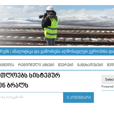
ᲔᲑᲡ | ᲐᲜᲐᲚᲘᲢᲘᲙᲐ ᲓᲐ ᲒᲐᲛᲝᲫᲘᲔᲑᲐ ᲐᲦᲛᲝᲡᲐᲕᲚᲔᲗ ᲔᲕᲠᲝᲞᲘᲡᲐ ᲓᲐ Კ
ᲘᲛᲔᲓᲘᲐ
ᲠᲔᲒᲘᲝᲜᲣᲚᲘ ᲐᲛᲑᲔᲑᲘ
ᲬᲔᲕᲠᲔᲑᲘ
ᲒᲐᲜᲪᲮᲐᲓᲔᲑᲔᲑᲘ
ᲛᲔᲓ
ᲠᲗᲚᲝᲔᲑᲡ ᲡᲘᲡᲢᲔᲛᲣᲠ
ᲔᲜ ᲑᲠᲐᲚᲡ
Powered
ᲐᲰᲔ ᲰᲐᲠᲣᲢᲣᲜᲘᲐᲜᲘ
0 ᲙᲝᲛᲔᲜᲢᲐᲠᲘ