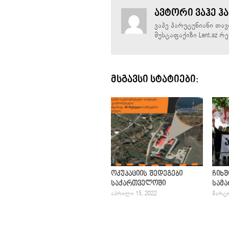
ᲐᲕᲢᲝᲠᲘ ᲕᲐᲰᲔ Ჰ
ვაჰე ჰარუტუნიანი თა
მუსტაფაქიზი Lent.az 
ᲛᲡᲒᲐᲕᲡᲘ ᲡᲢᲐᲢᲘᲔᲑᲘ:
ოკუპაციის შედეგები
ჩიხშ
საქართველოში
სამ
ᲐᲞᲠᲘᲚᲘ 15, 2022
ᲛᲐᲠᲢᲘ