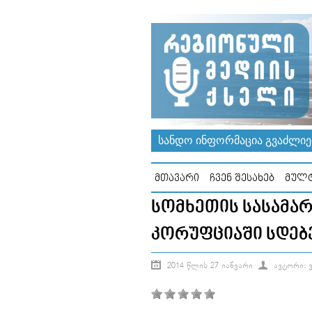
ᲡᲐᲜᲓᲝ ᲘᲜᲤᲝᲠᲛᲐᲪᲘᲐ ᲒᲕᲐᲫᲚᲘᲔᲠ
ᲛᲗᲐᲕᲐᲠᲘ
ᲩᲕᲔᲜ ᲨᲔᲡᲐᲮᲔᲑ
ᲛᲣᲚᲢ
ᲡᲝᲛᲮᲔᲗᲘᲡ ᲡᲐᲡᲐᲛᲐ
ᲙᲝᲠᲣᲤᲪᲘᲐᲨᲘ ᲡᲓᲔᲑ
2014 ᲬᲚᲘᲡ 27 ᲘᲐᲜᲕᲐᲠᲘ
ᲐᲕᲢᲝᲠᲘ: Ვ