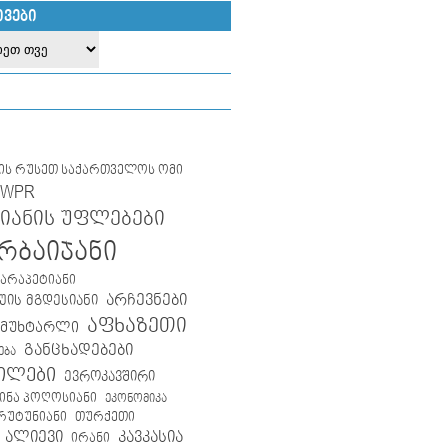
ᲘᲕᲔᲑᲘ
ლის რუსეთ საქართველოს ომი
IWPR
იანის უფლებები
რბაიჯანი
კარაპეტიანი
არჩევნები
ის მგდესიანი
აფხაზეთი
 მუხტარლი
განცხადებები
ება
ილები
ევროკავშირი
ინა პოღოსიანი
ეკონომიკა
თურქეთი
არუტუნიანი
 ალიევი
კავკასია
ირანი