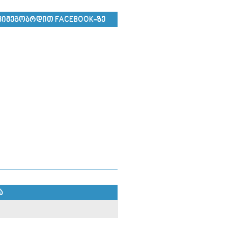
ᲕᲘᲛᲔᲒᲝᲑᲠᲓᲘᲗ FACEBOOK-ᲖᲔ
Ა