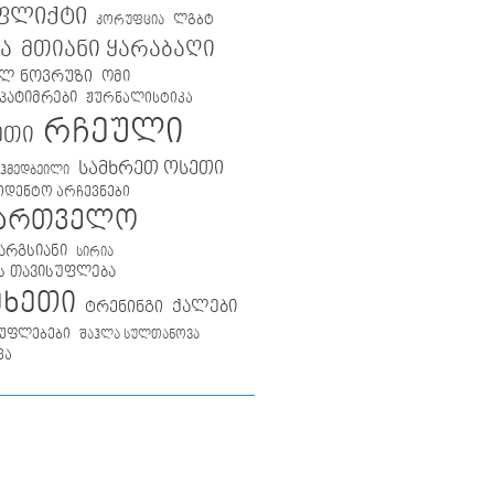
ფლიქტი
ლგბტ
კორუფცია
მთიანი ყარაბაღი
ა
ლ ნოვრუზი
ომი
პატიმრები
ჟურნალისტიკა
რჩეული
ეთი
სამხრეთ ოსეთი
აჰმედბეილი
იდენტო არჩევნები
ქართველო
არგსიანი
სირია
ს თავისუფლება
მხეთი
ქალები
ტრენინგი
უფლებები
შაჰლა სულთანოვა
ვა