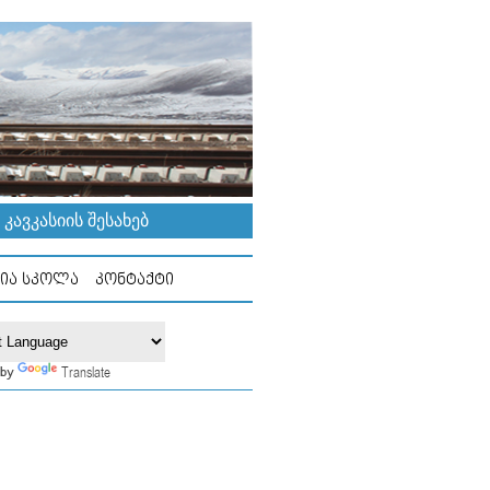
ᲐᲕᲙᲐᲡᲘᲘᲡ ᲨᲔᲡᲐᲮᲔᲑ
ᲘᲐ ᲡᲙᲝᲚᲐ
ᲙᲝᲜᲢᲐᲥᲢᲘ
Translate
 by