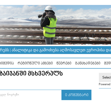
ᲔᲑᲡ | ᲐᲜᲐᲚᲘᲢᲘᲙᲐ ᲓᲐ ᲒᲐᲛᲝᲫᲘᲔᲑᲐ ᲐᲦᲛᲝᲡᲐᲕᲚᲔᲗ ᲔᲕᲠᲝᲞᲘᲡᲐ ᲓᲐ Კ
ᲘᲛᲔᲓᲘᲐ
ᲠᲔᲒᲘᲝᲜᲣᲚᲘ ᲐᲛᲑᲔᲑᲘ
ᲬᲔᲕᲠᲔᲑᲘ
ᲒᲐᲜᲪᲮᲐᲓᲔᲑᲔᲑᲘ
ᲛᲔᲓ
ᲑᲐᲘᲯᲐᲜᲨᲘ ᲛᲡᲮᲕᲔᲠᲞᲚᲡ
Powered
ᲠᲒᲣᲚ ᲜᲝᲕᲠᲣᲖᲘ
0 ᲙᲝᲛᲔᲜᲢᲐᲠᲘ