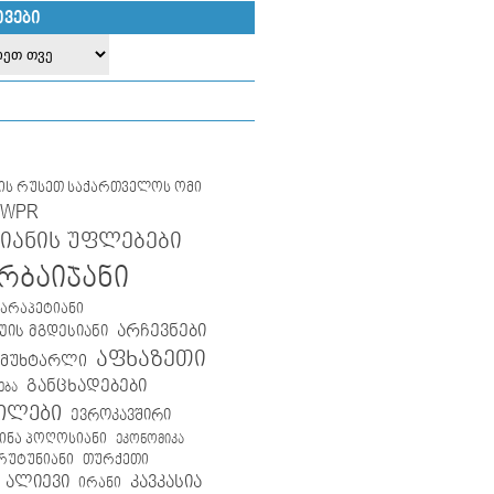
ᲘᲕᲔᲑᲘ
ლის რუსეთ საქართველოს ომი
IWPR
იანის უფლებები
რბაიჯანი
კარაპეტიანი
არჩევნები
ის მგდესიანი
აფხაზეთი
 მუხტარლი
განცხადებები
ება
ილები
ევროკავშირი
ინა პოღოსიანი
ეკონომიკა
თურქეთი
არუტუნიანი
 ალიევი
კავკასია
ირანი