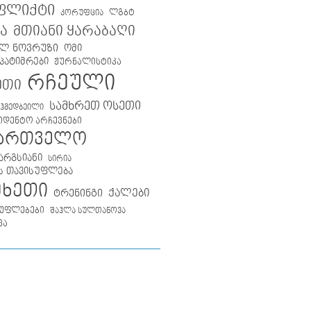
ფლიქტი
ლგბტ
კორუფცია
მთიანი ყარაბაღი
ა
ლ ნოვრუზი
ომი
პატიმრები
ჟურნალისტიკა
რჩეული
ეთი
სამხრეთ ოსეთი
აჰმედბეილი
იდენტო არჩევნები
ქართველო
არგსიანი
სირია
ს თავისუფლება
მხეთი
ქალები
ტრენინგი
უფლებები
შაჰლა სულთანოვა
ვა