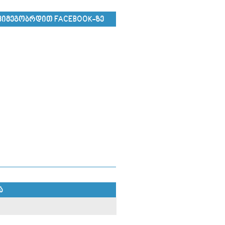
ᲕᲘᲛᲔᲒᲝᲑᲠᲓᲘᲗ FACEBOOK-ᲖᲔ
Ა