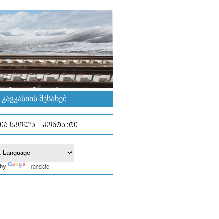
ᲐᲕᲙᲐᲡᲘᲘᲡ ᲨᲔᲡᲐᲮᲔᲑ
ᲘᲐ ᲡᲙᲝᲚᲐ
ᲙᲝᲜᲢᲐᲥᲢᲘ
Translate
 by