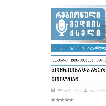
ᲡᲐᲜᲓᲝ ᲘᲜᲤᲝᲠᲛᲐᲪᲘᲐ ᲒᲕᲐᲫᲚᲘᲔᲠ
ᲛᲗᲐᲕᲐᲠᲘ
ᲩᲕᲔᲜ ᲨᲔᲡᲐᲮᲔᲑ
ᲛᲣᲚᲢ
ᲡᲝᲛᲮᲔᲗᲡᲐ ᲓᲐ ᲐᲖᲔᲠ
ᲘᲗᲕᲚᲘᲐᲜ
2015 ᲬᲚᲘᲡ 18 ᲛᲐᲘᲡᲘ
ᲐᲕᲢᲝᲠᲘ: ᲜᲣ